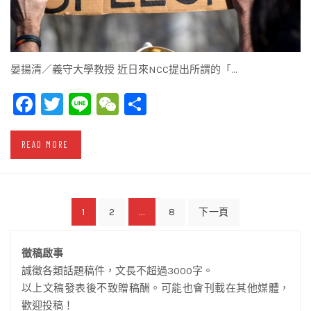
晏揚清／義守大學教授 近日來NCC提出所謂的「…
Facebook
Twitter
Line
WeChat
Share
READ MORE
文
1
...
2
8
下一頁
章
徵稿啟事
導
誠徵各類話題稿件，文長不超過3000字。
覽
以上文稿發表後不致贈稿酬。可能也會刊載在其他媒體，
歡迎投稿！