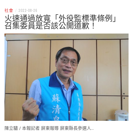
社會
/
2022-08-26
火速通過放寬「外役監標準條例」
召集委員是否該公開道歉！
陳立驌 / 本報記者 屏東報導 屏東縣長參選人…