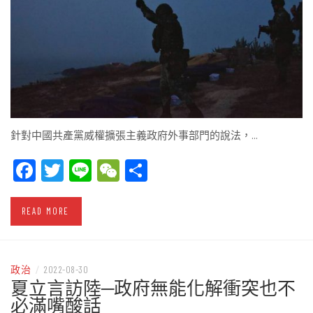
針對中國共產黨威權擴張主義政府外事部門的說法，…
Facebook
Twitter
Line
WeChat
Share
READ MORE
政治
/
2022-08-30
夏立言訪陸─政府無能化解衝突也不
必滿嘴酸話