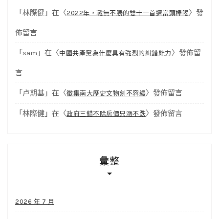
「
林際健
」在〈
〉發
2022年，戰無不勝的雙十一首遭當頭棒喝
佈留言
「
sam
」在〈
〉發佈留
中國共產黨為什麼具有強烈的糾錯能力
言
「
卢期基
」在〈
〉發佈留言
徵集南大歷史文物刻不容緩
「
林際健
」在〈
〉發佈留言
政府三錯不除房價只漲不跌
彙整
2026 年 7 月