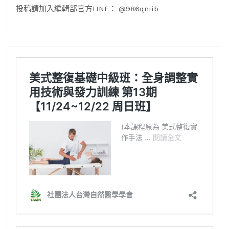
投稿請加入編輯部官方LINE： @986qniib