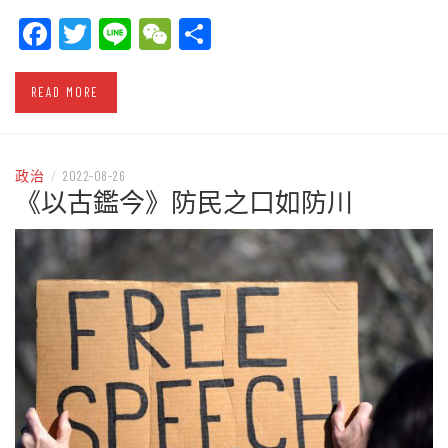
Facebook
Twitter
Line
WeChat
Share
READ MORE
政治
/
2022-08-26
《以古鑑今》防民之口如防川