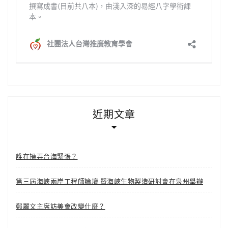
近期文章
誰在操弄台海緊張？
第三屆海峽兩岸工程師論壇 暨海峽生物製造研討會在泉州舉辦
鄭麗文主席訪美會改變什麼？