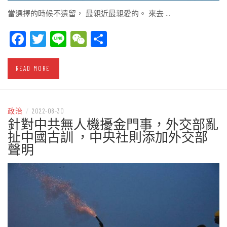
當選擇的時候不遺留， 最親近最親愛的。 來去 …
Facebook
Twitter
Line
WeChat
Share
READ MORE
政治
/
2022-08-30
針對中共無人機擾金門事，外交部亂
扯中國古訓 ，中央社則添加外交部
聲明