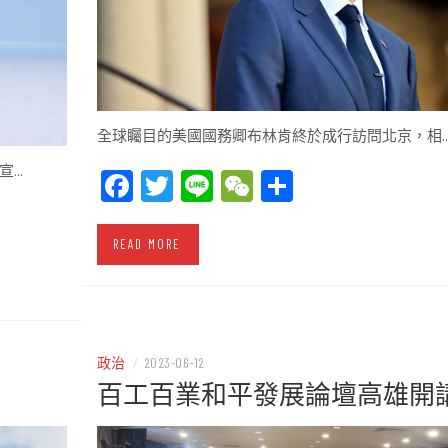
全球矚目的美國國務卿布林肯終於成行訪問北京，相
宣…
Facebook
Twitter
Line
WeChat
Share
READ MORE
政治
/
2023-06-12
百工百業和平發展論壇高雄開