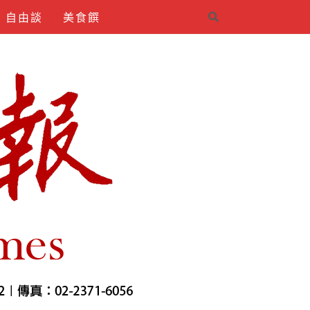
自由談
美食饌
4INDIRMEK