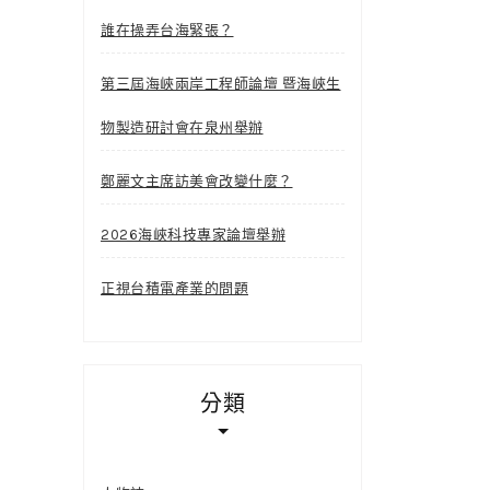
誰在操弄台海緊張？
第三屆海峽兩岸工程師論壇 暨海峽生
物製造研討會在泉州舉辦
鄭麗文主席訪美會改變什麼？
2026海峽科技專家論壇舉辦
正視台積電產業的問題
分類