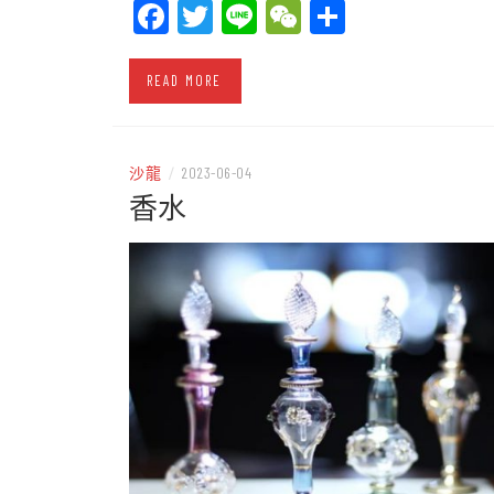
Facebook
Twitter
Line
WeChat
Share
READ MORE
沙龍
/
2023-06-04
香水