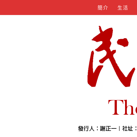
Skip
簡介
生活
to
content
人物誌