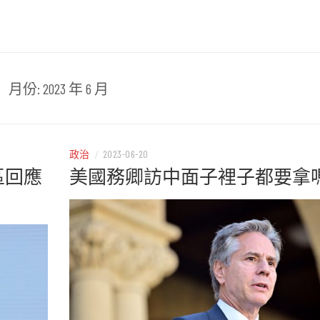
時報
月份:
2023 年 6 月
政治
/
2023-06-20
區回應
美國務卿訪中面子裡子都要拿