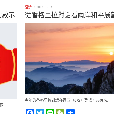
經濟
/
2023-06-05
的啟示
從香格里拉對話看兩岸和平展
今年的香格里拉對話在週五（6/2）登場，共有來…
兩…
Facebook
Twitter
Line
WeChat
Share