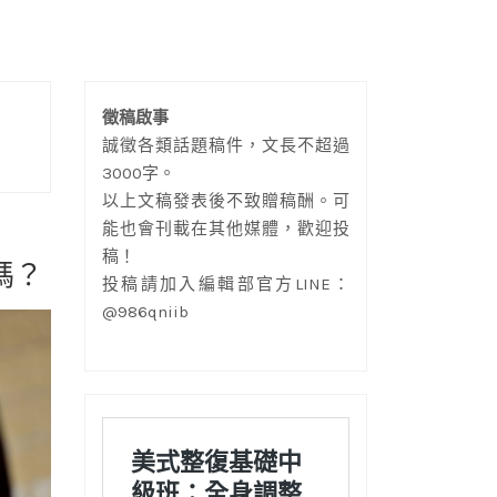
徵稿啟事
誠徵各類話題稿件，文長不超過
3000字。
以上文稿發表後不致贈稿酬。可
能也會刊載在其他媒體，歡迎投
稿！
嗎？
投稿請加入編輯部官方LINE：
@986qniib