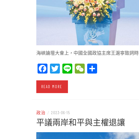
海峽論壇大會上，中國全國政協主席王滬寧致詞時
Facebook
Twitter
Line
WeChat
Share
READ MORE
政治
/
2023-06-15
平議兩岸和平與主權退讓