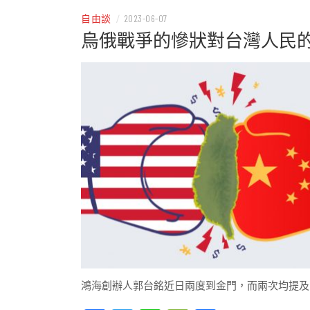
自由談
/
2023-06-07
烏俄戰爭的慘狀對台灣人民
鴻海創辦人郭台銘近日兩度到金門，而兩次均提及