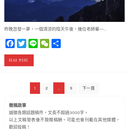
昨晚忽發一夢，一個清涼的陰天午後，幾位老師輩―…
Facebook
Twitter
Line
WeChat
Share
READ MORE
文
1
...
2
9
下一頁
章
徵稿啟事
導
誠徵各類話題稿件，文長不超過3000字。
覽
以上文稿發表後不致贈稿酬。可能也會刊載在其他媒體，
歡迎投稿！