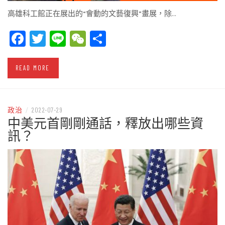
高雄科工館正在展出的“會動的文藝復興”畫展，除…
Facebook
Twitter
Line
WeChat
Share
READ MORE
政治
/
2022-07-29
中美元首剛剛通話，釋放出哪些資
訊？