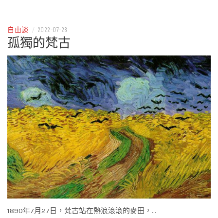
自由談
/
2022-07-28
孤獨的梵古
1890年7月27日，梵古站在熱浪滾滾的麥田，…