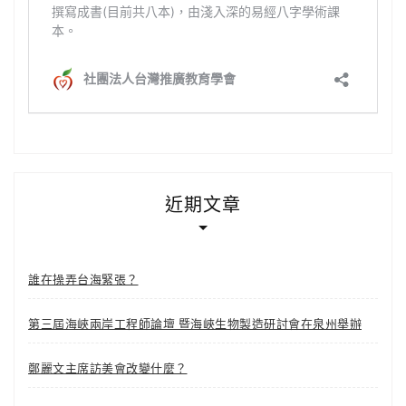
近期文章
誰在操弄台海緊張？
第三屆海峽兩岸工程師論壇 暨海峽生物製造研討會在泉州舉辦
鄭麗文主席訪美會改變什麼？