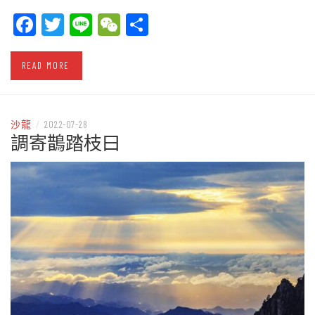
Facebook
Twitter
Line
WeChat
Share
READ MORE
沙龍
/
2022-07-28
調寄鵲踏枝曰