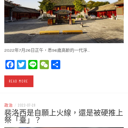
2022年7月26日正午，悉96歲高齡的一代淨…
Facebook
Twitter
Line
WeChat
Share
READ MORE
政治
/
2022-07-28
裴洛西是自願上火線，還是被硬推上
祭「臺」？