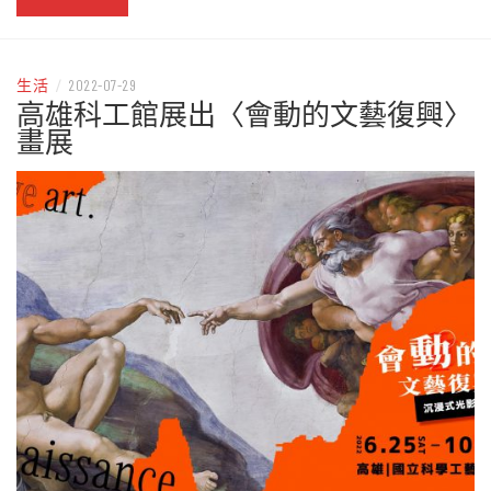
生活
/
2022-07-29
高雄科工館展出〈會動的文藝復興〉
畫展