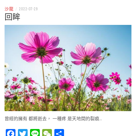
沙龍
/
2022-07-29
回眸
曾經的擁有 都將逝去， 一種疼 是天地間的裂痕…
Facebook
Twitter
Line
WeChat
Share