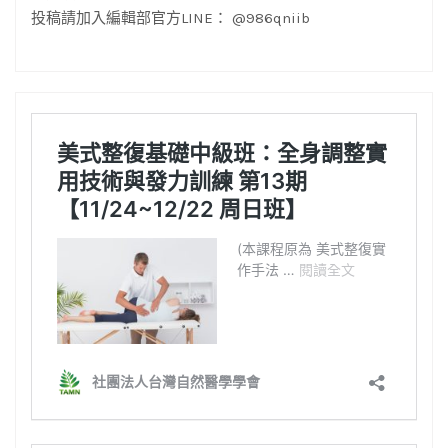
投稿請加入編輯部官方LINE： @986qniib