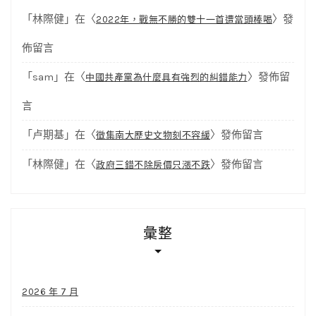
「
林際健
」在〈
〉發
2022年，戰無不勝的雙十一首遭當頭棒喝
佈留言
「
sam
」在〈
〉發佈留
中國共產黨為什麼具有強烈的糾錯能力
言
「
卢期基
」在〈
〉發佈留言
徵集南大歷史文物刻不容緩
「
林際健
」在〈
〉發佈留言
政府三錯不除房價只漲不跌
彙整
2026 年 7 月