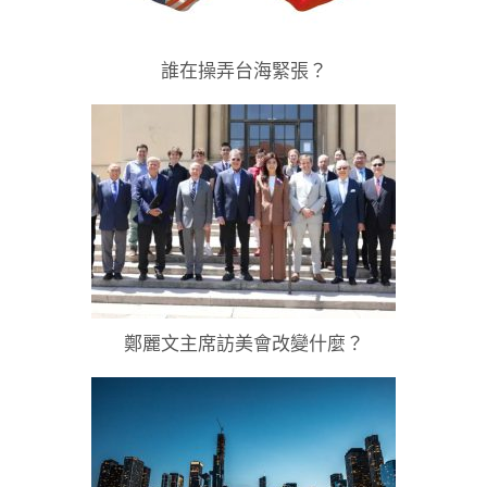
誰在操弄台海緊張？
鄭麗文主席訪美會改變什麼？