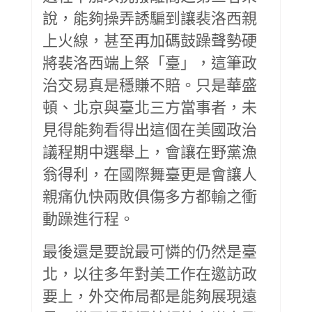
說，能夠操弄誘騙到讓裴洛西親
上火線，甚至再加碼鼓躁聲勢硬
將裴洛西端上祭「臺」，這筆政
治交易真是穩賺不賠。只是華盛
頓、北京與臺北三方當事者，未
見得能夠看得出這個在美國政治
議程期中選舉上，會讓在野黨漁
翁得利，在國際舞臺更是會讓人
親痛仇快兩敗俱傷多方都輸之衝
動躁進行程。
最後還是要說最可憐的仍然是臺
北，以往多年對美工作在邀訪政
要上，外交佈局都是能夠展現遠