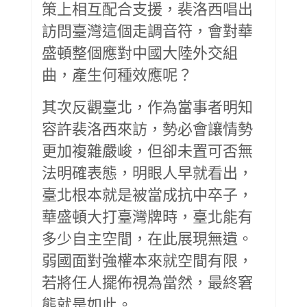
策上相互配合支援，裴洛西唱出
訪問臺灣這個走調音符，會對華
盛頓整個應對中國大陸外交組
曲，產生何種效應呢？
其次反觀臺北，作為當事者明知
容許裴洛西來訪，勢必會讓情勢
更加複雜嚴峻，但卻未置可否無
法明確表態，明眼人早就看出，
臺北根本就是被當成抗中卒子，
華盛頓大打臺灣牌時，臺北能有
多少自主空間，在此展現無遺。
弱國面對強權本來就空間有限，
若將任人擺佈視為當然，最終窘
態就是如此。