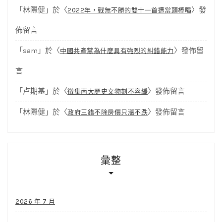
「
林際健
」於〈
〉發
2022年，戰無不勝的雙十一首遭當頭棒喝
佈留言
「
sam
」於〈
〉發佈留
中國共產黨為什麼具有強烈的糾錯能力
言
「
卢期基
」於〈
〉發佈留言
徵集南大歷史文物刻不容緩
「
林際健
」於〈
〉發佈留言
政府三錯不除房價只漲不跌
彙整
2026 年 7 月