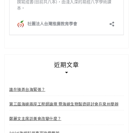
近期文章
誰在操弄台海緊張？
第三屆海峽兩岸工程師論壇 暨海峽生物製造研討會在泉州舉辦
鄭麗文主席訪美會改變什麼？