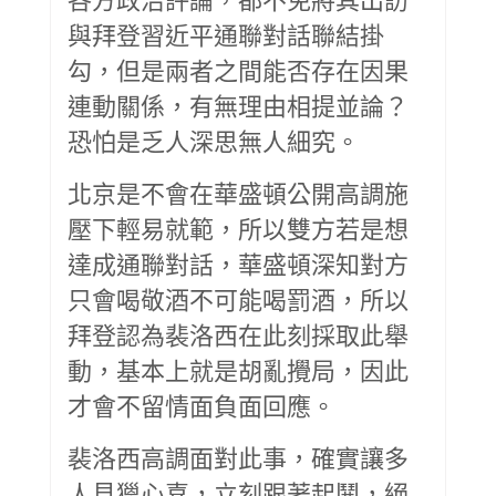
與拜登習近平通聯對話聯結掛
勾，但是兩者之間能否存在因果
連動關係，有無理由相提並論？
恐怕是乏人深思無人細究。
北京是不會在華盛頓公開高調施
壓下輕易就範，所以雙方若是想
達成通聯對話，華盛頓深知對方
只會喝敬酒不可能喝罰酒，所以
拜登認為裴洛西在此刻採取此舉
動，基本上就是胡亂攪局，因此
才會不留情面負面回應。
裴洛西高調面對此事，確實讓多
人見獵心喜，立刻跟著起鬨，絕