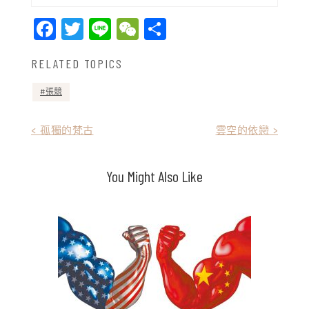
Facebook
Twitter
Line
WeChat
Share
RELATED TOPICS
張競
文
< 孤獨的梵古
雲空的依戀 >
章
You Might Also Like
導
覽