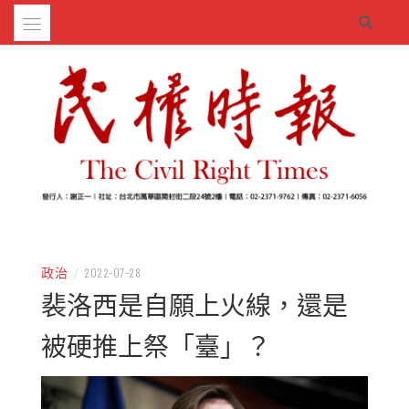
Skip
to
content
– 分享生活的大小新聞
民權時報
政治
/
2022-07-28
裴洛西是自願上火線，還是
被硬推上祭「臺」？