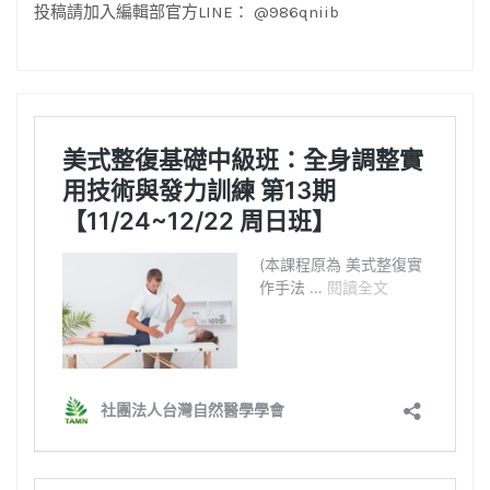
投稿請加入編輯部官方LINE： @986qniib