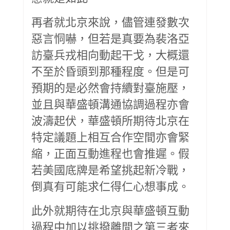
再者就北京來說，儘管連發數次
惡言恫嚇，但若是真要為裴洛亞
訪臺兵戎相向動起干戈，大概還
不至於昏頭到那種程度。但是可
預期的是必然會持續對臺施壓，
並且與華盛頓溝通協調過程亦會
波濤起伏，華盛頓所期待北京在
特定議題上相互合作空間亦會緊
縮，正面互動進程也會推遲。假
若美國底牌是希望挑起新冷戰，
倒真有可能求仁得仁心想事成。
此外就期待在北京與華盛頓互動
過程中加以挑撥離間之第三者來