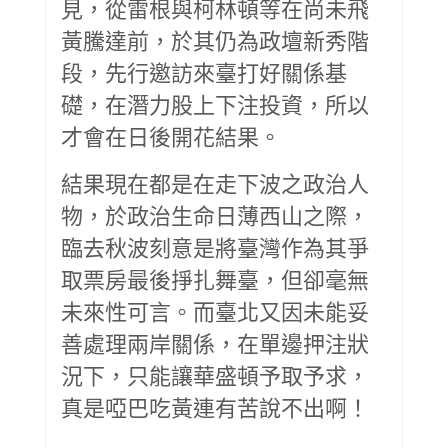
見，從雷根與柯林頓等在尚未飛
黃騰達前，於其仍為政壇新秀階
段，先行邀訪來臺打好關係基
礎，在潛力股上下注投資，所以
才會在日後開花結果。
結果現在都是在走下波之政治人
物，於政治生命日薄西山之際，
臨去秋波刻意是將臺灣作為其爭
取票房最後掙扎舞臺，但卻毫無
未來性可言。而臺北又因未能妥
善處理兩岸關係，在單邊押注狀
況下，只能讓華盛頓予取予求，
真是啞巴吃黃連有苦說不出啊！