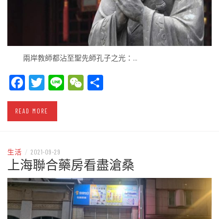
兩岸教師都沾至聖先師孔子之光：…
Facebook
Twitter
Line
WeChat
Share
READ MORE
生活
/
2021-09-29
上海聯合藥房看盡滄桑