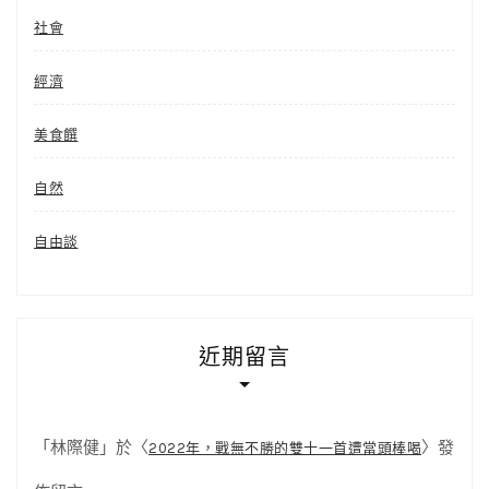
社會
經濟
美食饌
自然
自由談
近期留言
「
林際健
」於〈
〉發
2022年，戰無不勝的雙十一首遭當頭棒喝