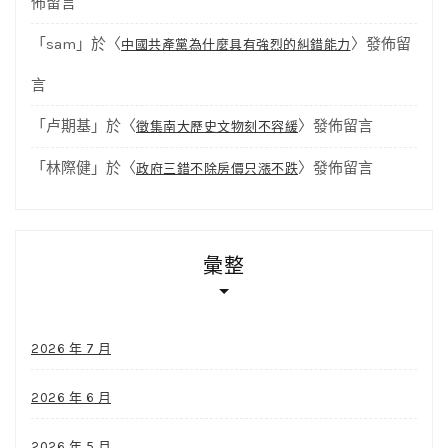
佈留言
「
sam
」於〈
〉發佈留
中國共產黨為什麼具有強烈的糾錯能力
言
「
卢期基
」於〈
〉發佈留言
徵集南大歷史文物刻不容緩
「
林際健
」於〈
〉發佈留言
政府三錯不除房價只漲不跌
彙整
2026 年 7 月
2026 年 6 月
2026 年 5 月