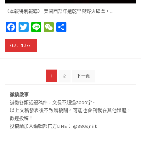
〈本報特別報導〉 美國西部年遭乾早與野火肆虐，…
Facebook
Twitter
Line
WeChat
Share
READ MORE
文
1
2
下一頁
章
徵稿啟事
導
誠徵各類話題稿件，文長不超過3000字。
覽
以上文稿發表後不致贈稿酬。可能也會刊載在其他媒體，
歡迎投稿！
投稿請加入編輯部官方LINE： @986qniib