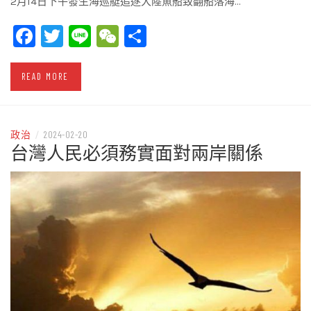
2月14日下午發生海巡艇追逐大陸魚船致翻船落海…
Facebook
Twitter
Line
WeChat
Share
READ MORE
政治
/
2024-02-20
台灣人民必須務實面對兩岸關係