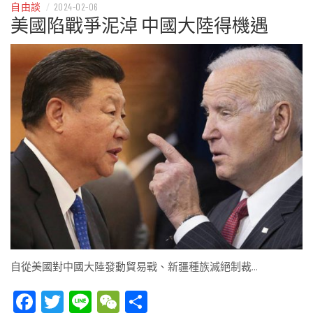
自由談
/
2024-02-06
美國陷戰爭泥淖 中國大陸得機遇
自從美國對中國大陸發動貿易戰、新疆種族滅絕制裁…
Facebook
Twitter
Line
WeChat
Share