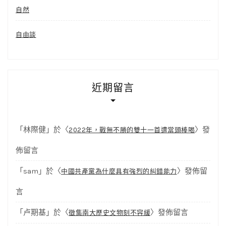
自然
自由談
近期留言
「
林際健
」於〈
〉發
2022年，戰無不勝的雙十一首遭當頭棒喝
佈留言
「
sam
」於〈
〉發佈留
中國共產黨為什麼具有強烈的糾錯能力
言
「
卢期基
」於〈
〉發佈留言
徵集南大歷史文物刻不容緩