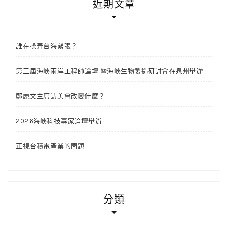
近期文章
誰在操弄台海緊張？
第三屆海峽兩岸工程師論壇 暨海峽生物製造研討會在泉州舉辦
鄭麗文主席訪美會改變什麼？
2026海峽科技專家論壇舉辦
正視台積電產業的問題
分類