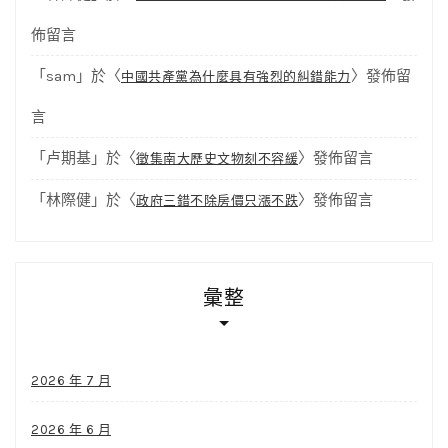
佈留言
「
sam
」於〈
〉發佈留
中國共產黨為什麼具有強烈的糾錯能力
言
「
卢期基
」於〈
〉發佈留言
徵集南大歷史文物刻不容緩
「
林際健
」於〈
〉發佈留言
政府三錯不除房價只漲不跌
彙整
2026 年 7 月
2026 年 6 月