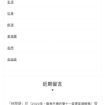
生活
社會
經濟
美食饌
自然
自由談
近期留言
「
林際健
」於〈
〉發
2022年，戰無不勝的雙十一首遭當頭棒喝