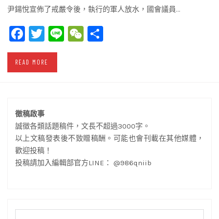
尹鍚悅宣佈了戒嚴令後，執行的軍人放水，國會議員…
Facebook
Twitter
Line
WeChat
Share
READ MORE
徵稿啟事
誠徵各類話題稿件，文長不超過3000字。
以上文稿發表後不致贈稿酬。可能也會刊載在其他媒體，
歡迎投稿！
投稿請加入編輯部官方LINE： @986qniib