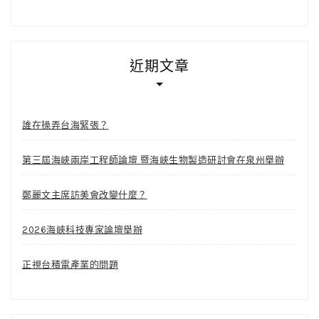
近期文章
誰在操弄台海緊張？
第三屆海峽兩岸工程師論壇 暨海峽生物製造研討會在泉州舉辦
鄭麗文主席訪美會改變什麼？
2026海峽科技專家論壇舉辦
正視台積電產業的問題