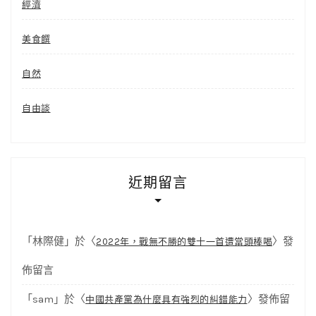
經濟
美食饌
自然
自由談
近期留言
「
林際健
」於〈
〉發
2022年，戰無不勝的雙十一首遭當頭棒喝
佈留言
「
sam
」於〈
〉發佈留
中國共產黨為什麼具有強烈的糾錯能力