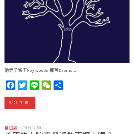
他走了留下Roy woods 那首Drama,…
Facebook
Twitter
Line
WeChat
Share
READ MORE
自由談
/
2024-12-09