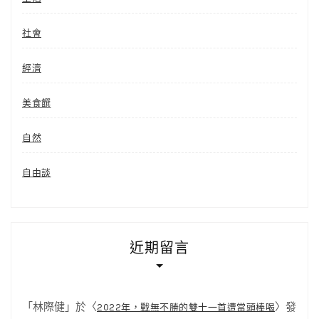
社會
經濟
美食饌
自然
自由談
近期留言
「
林際健
」於〈
〉發
2022年，戰無不勝的雙十一首遭當頭棒喝