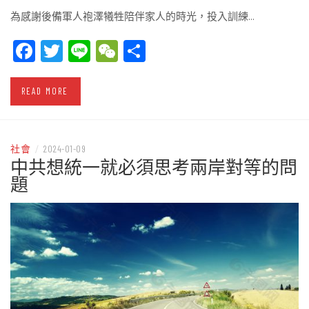
為感謝後備軍人袍澤犧牲陪伴家人的時光，投入訓練…
Facebook
Twitter
Line
WeChat
Share
READ MORE
社會
/
2024-01-09
中共想統一就必須思考兩岸對等的問
題