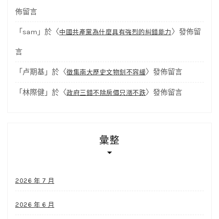
佈留言
「
sam
」於〈
〉發佈留
中國共產黨為什麼具有強烈的糾錯能力
言
「
卢期基
」於〈
〉發佈留言
徵集南大歷史文物刻不容緩
「
林際健
」於〈
〉發佈留言
政府三錯不除房價只漲不跌
彙整
2026 年 7 月
2026 年 6 月