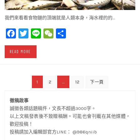
我們來看看食物鏈的頂端就是人類本身，海水裡的的…
Facebook
Twitter
Line
WeChat
Share
READ MORE
文
1
...
2
12
下一頁
章
徵稿啟事
導
誠徵各類話題稿件，文長不超過3000字。
覽
以上文稿發表後不致贈稿酬。可能也會刊載在其他媒體，
歡迎投稿！
投稿請加入編輯部官方LINE： @986qniib