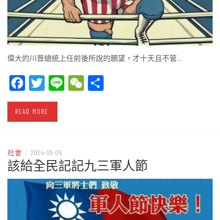
偉大的川普總統上任前後所說的願望，才十天且不管…
Facebook
Twitter
Line
WeChat
Share
READ MORE
社會
/
2024-09-05
該給全民記記九三軍人節