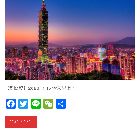
【新聞稿】2023. 11. 15 今天早上，…
Facebook
Twitter
Line
WeChat
Share
READ MORE