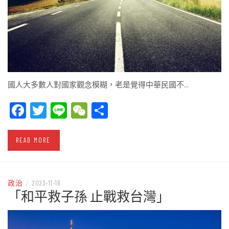
國人大多數人對國家觀念模糊，老是覺得中華民國不…
Facebook
Twitter
Line
WeChat
Share
READ MORE
政治
/
2023-11-16
「和平救子孫 止戰救台灣」