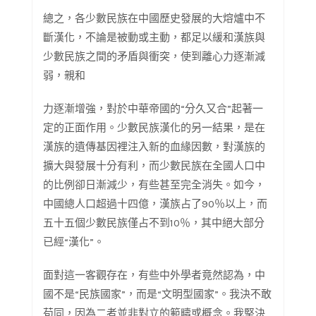
總之，各少數民族在中國歷史發展的大熔爐中不
斷漢化，不論是被動或主動，都足以緩和漢族與
少數民族之間的矛盾與衝突，使到離心力逐漸減
弱，親和
力逐漸增強，對於中華帝國的“分久又合”起著一
定的正面作用。少數民族漢化的另一結果，是在
漢族的遺傳基因裡注入新的血緣因數，對漢族的
擴大與發展十分有利，而少數民族在全國人口中
的比例卻日漸減少，有些甚至完全消失。如今，
中國總人口超過十四億，漢族占了90％以上，而
五十五個少數民族僅占不到10％，其中絕大部分
已經“漢化”。
面對這一客觀存在，有些中外學者竟然認為，中
國不是“民族國家”，而是“文明型國家”。我決不敢
苟同，因為二者並非對立的範疇或概念。我堅決