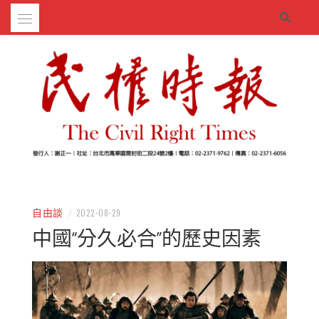
Skip
to
content
– 分享生活的大小新聞
民權時報
自由談
/
2022-08-29
中國“分久必合”的歷史因素