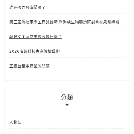
誰在操弄台海緊張？
第三屆海峽兩岸工程師論壇 暨海峽生物製造研討會在泉州舉辦
鄭麗文主席訪美會改變什麼？
2026海峽科技專家論壇舉辦
正視台積電產業的問題
分類
人物誌