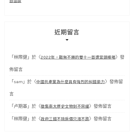
自由談
近期留言
「
林際健
」於〈
〉發
2022年，戰無不勝的雙十一首遭當頭棒喝
佈留言
「
sam
」於〈
〉發佈留
中國共產黨為什麼具有強烈的糾錯能力
言
「
卢期基
」於〈
〉發佈留言
徵集南大歷史文物刻不容緩
「
林際健
」於〈
〉發佈留言
政府三錯不除房價只漲不跌