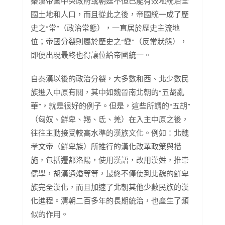
秦漢帝國中央政府或朝廷不但已能有效地統治全
國土地和人口，而且從此之後，帝國統一成了歷
史之“常”（政治常態），一直居於歷史主流地
位；帝國分裂則屬於歷史之“變”（反常狀態），
即便出現最終也得讓位給帝國統一。
自秦漢以後的政治分裂，大多數和西、北少數民
族進入中原有關，其中如魏晉南北朝的“五胡亂
華”，就是很好的例子。但是，這些所謂的“五胡”
（匈奴、鮮卑、羯、氐、羌）在入主中原之後，
往往主動接受較高水準的漢族文化。例如：北魏
孝文帝（鮮卑族）所推行的漢化改革政策與措
施，包括遷都洛陽，使用漢語，改用漢姓，推崇
儒學，胡漢通婚等等，最終不僅使到北魏的鮮卑
族完全漢化，而且加速了北朝其他少數民族的漢
化進程。清朝二百多年的長期統治，也產生了類
似的作用。