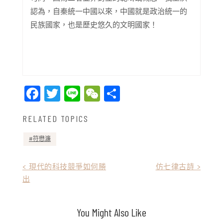
認為，自秦統一中國以來，中國就是政治統一的
民族國家，也是歷史悠久的文明國家！
Facebook
Twitter
Line
WeChat
Share
RELATED TOPICS
符懋濂
文
< 現代的科技競爭如何勝
仿七律古詩 >
出
章
導
You Might Also Like