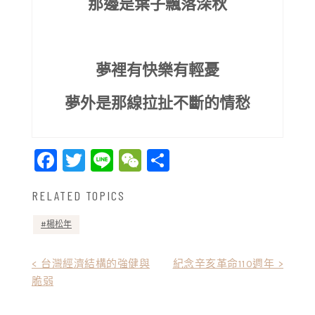
那邊是葉子飄落深秋
夢裡有快樂有輕憂
夢外是那線拉扯不斷的情愁
Facebook
Twitter
Line
WeChat
Share
RELATED TOPICS
楊松年
文
< 台灣經濟結構的強健與
紀念辛亥革命110週年 >
脆弱
章