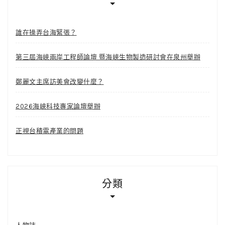
誰在操弄台海緊張？
第三屆海峽兩岸工程師論壇 暨海峽生物製造研討會在泉州舉辦
鄭麗文主席訪美會改變什麼？
2026海峽科技專家論壇舉辦
正視台積電產業的問題
分類