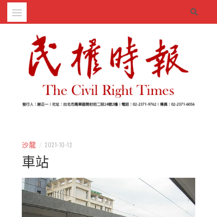
Skip
to
content
– 分享生活的大小新聞
民權時報
沙龍
/
2021-10-12
車站