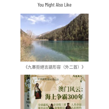
導
You Might Also Like
覽
《九寨拒絕言語形容（外二首）》