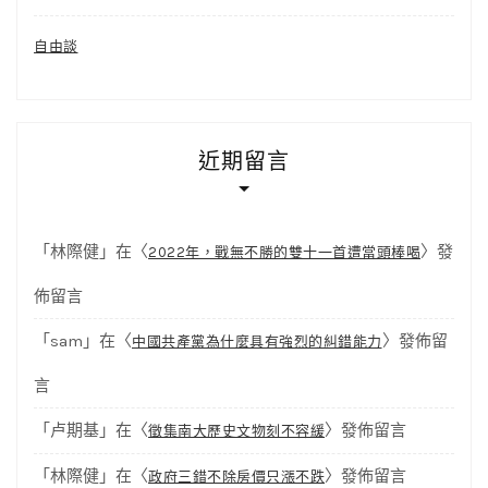
自由談
近期留言
「
林際健
」在〈
〉發
2022年，戰無不勝的雙十一首遭當頭棒喝
佈留言
「
sam
」在〈
〉發佈留
中國共產黨為什麼具有強烈的糾錯能力
言
「
卢期基
」在〈
〉發佈留言
徵集南大歷史文物刻不容緩
「
林際健
」在〈
〉發佈留言
政府三錯不除房價只漲不跌