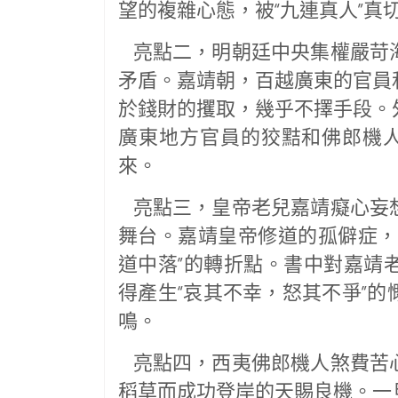
望的複雜心態，被“九連真人”真
亮點二，明朝廷中央集權嚴苛
矛盾。嘉靖朝，百越廣東的官員
於錢財的攫取，幾乎不擇手段。
廣東地方官員的狡黠和佛郎機人
來。
亮點三，皇帝老兒嘉靖癡心妄
舞台。嘉靖皇帝修道的孤僻症，
道中落”的轉折點。書中對嘉靖
得產生“哀其不幸，怒其不爭”
鳴。
亮點四，西夷佛郎機人煞費苦
稻草而成功登岸的天賜良機。一