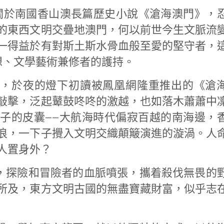
於南國香山澳長篇歷史小說《滄海澳門》，
的東西文明交疊地澳門，何以前世今生文脈流
一得益於有對斯土斯水骨血般至愛的堅守者，
想、文學藝術兼修者的護持。
，於夜的燈下初讀被鳳凰網隆重推出的《滄
敲擊，泛起鼙鼓咚咚的激越，也如落木蕭蕭中
子的皮囊——大航海時代偏寂百越的南海邊，
浪，一下子攪入文明交織顛簸演進的漩渦。人
人置身外？
，探險和冒險者的血脈噴張，攜着殺伐無畏的
所及，東方文明古國的無盡寶藏財富，似乎志