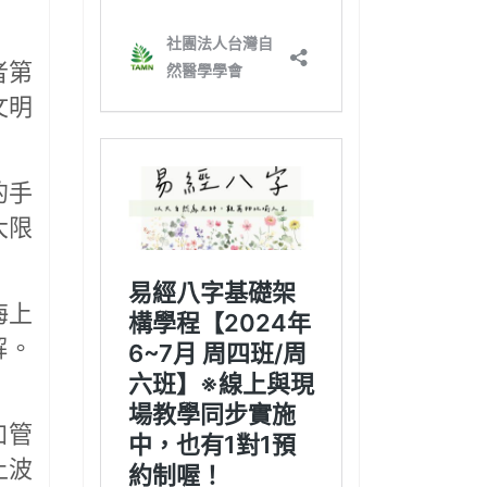
者第
文明
的手
大限
海上
解。
加管
上波