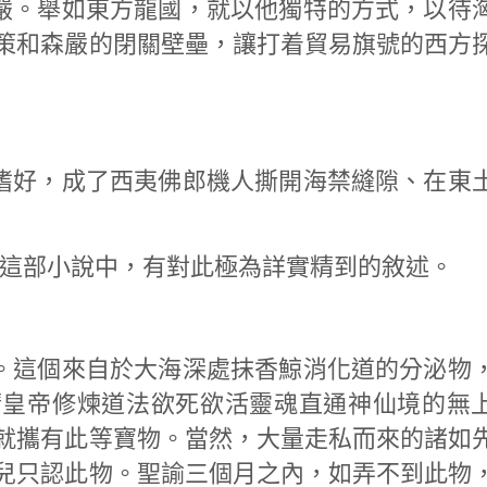
嚴。舉如東方龍國，就以他獨特的方式，以待
策和森嚴的閉關壁壘，讓打着貿易旗號的西方
嗜好，成了西夷佛郎機人撕開海禁縫隙、在東
的這部小說中，有對此極為詳實精到的敘述。
。這個來自於大海深處抹香鯨消化道的分泌物
靖皇帝修煉道法欲死欲活靈魂直通神仙境的無
就攜有此等寶物。當然，大量走私而來的諸如
兒只認此物。聖諭三個月之內，如弄不到此物