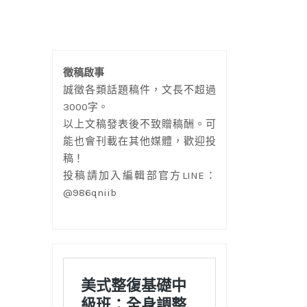
徵稿啟事
誠徵各類話題稿件，文長不超過
3000字。
以上文稿發表後不致贈稿酬。可
能也會刊載在其他媒體，歡迎投
稿！
投稿請加入編輯部官方LINE：
@986qniib