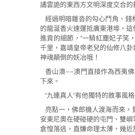
譎雲詭的東西方文明深度交合的
經過明暗雜沓的勾心鬥角、錢
的龍涎香火速運抵廣東港埠。這
進貢的細節，“一騎紅塵妃子笑
千里，嘉靖皇帝老兒的仙修八卦
神魂顛倒的妖冶哦！
香山澳——澳門直接作為西夷佛
下來。
“九連真人”有他獨特的敘事風
亮點一，佛郎機人渡海而來，
安東尼奧在硬碰硬的屯門、雙嶼
倉惶落逃，直嫌命理太薄，幾近