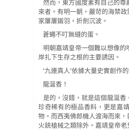
然而，東方國度素有自己的尊
來者。有明一朝，嚴苛的海禁政
家屢屢鎩羽，折劍沉波。
蒼蠅不叮無縫的蛋。
明朝嘉靖皇帝一個難以想像的
岸扎下生存之根的主要誘因。
“九連真人”依據大量史實創作
龍涎香！
是的，沒錯，就是這個龍涎香
珍奇稀有的極品香料，更是嘉
物。而西夷佛郎機人渡海而來，
火銃槍械之類除外。嘉靖皇帝老