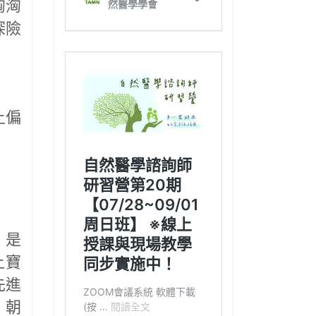
洶洶
探險
土偏
，是
上寶
先進
，朝