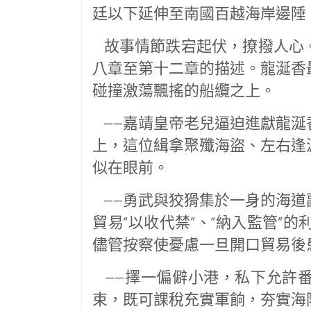
廷以下延伸至南國百越海岸邊陲
故事情節跌宕起伏，撩撥人心
八章至第十二章的描述。龍涎香
碰撞激蕩飄搖的船纜之上。
——嘉靖皇帝老兒逼迫進獻龍涎
上，這位緝拿聚殲海盜、左右逢
似在眼前。
——勇武與狡猾集於一身的海道
貿易“以收代禁”、“納入監管”
儘管按察使憂慮一旦開口貿易後
——擇一偏僻小港，私下允許
束，既可課稅充實軍餉，夯實海