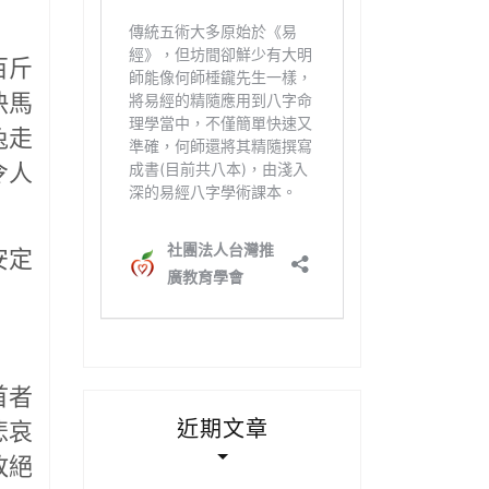
百斤
快馬
兔走
令人
安定
首者
近期文章
悲哀
敗絕