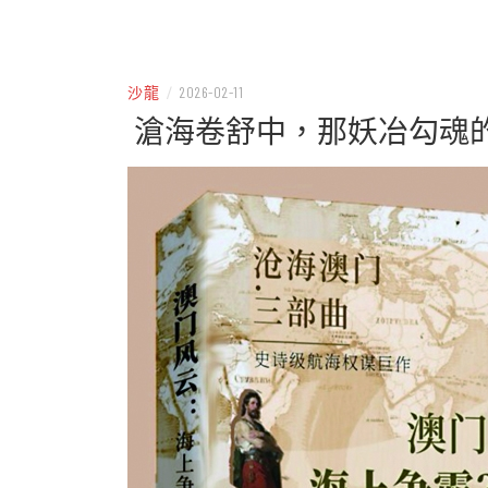
– 分享生活的大小新聞
民權
沙龍
/
2026-02-11
滄海卷舒中，那妖冶勾魂