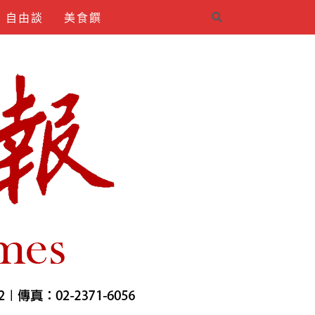
自由談
美食饌
4INDIRMEK