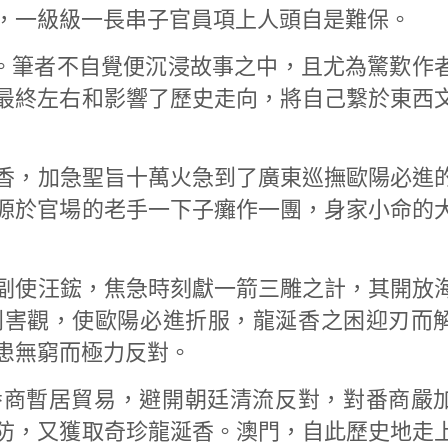
，一級級一長串子官員項上人頭自是難保。
。筆者不自覺便沉浸故事之中，且尤為驚歎作
最終左右和影響了歷史走向，將自己繫於東西
香，加急聖旨十萬火急到了廣東巡撫歐陽必進
源於官場的老手一下子癱作一團，身家小命的
副使汪鋐，焦急時刻獻一箭三雕之計，其開放
的利害觀，使歐陽必進折服，龍涎香之困迎刃而
患無窮而極力反對。
番商暫居貿易，避開朝廷清流反對，對番商嚴
防，又獲取奇珍龍涎香。澳門，自此歷史地走