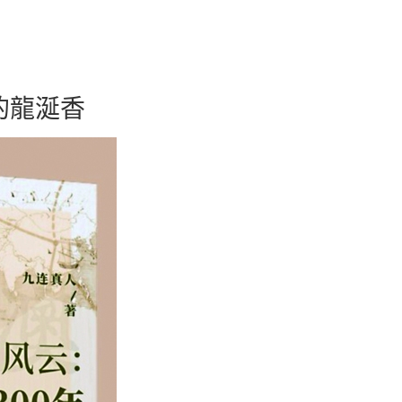
時報
的龍涎香