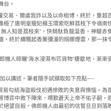
舞台。
權交易、爾虞我詐以及以命相博，終於，重超
像極了唐明皇寵妃楊玉環索吃鮮荔枝下令嶺南
，無人知是荔枝來”，快騎馱負龍涎香，神駿赤
壇，終於續飄起香薰彌漫的嫋娜煙雲，那一抹
郎機人晾曬“海水浸濕布匹貨物”棲歇地，漸漸
格加以講述。筆者隨手試擷取如下亮點——
貿易勾結海盜殺伐初遇慘敗的失意與懊惱。為
等博弈中敗下陣來，喟歎蒼天上帝不佑子嗣，
於絕望自殺。佛郎機人由最初的信誓旦旦到落