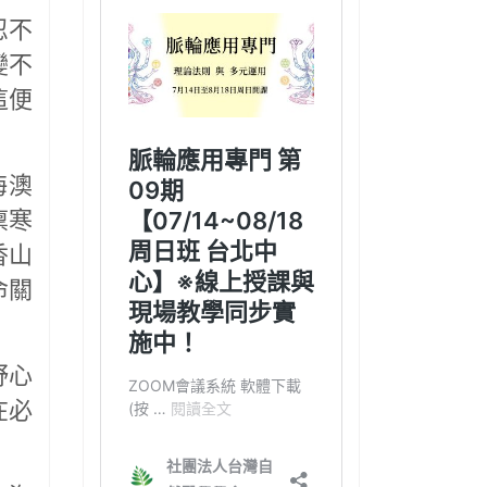
忍不
變不
這便
海澳
凜寒
香山
命關
野心
在必