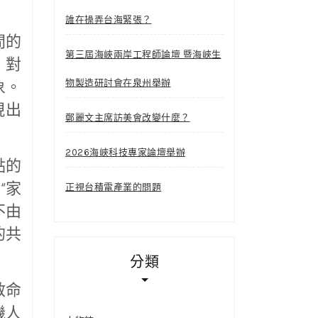
誰在操弄台海緊張？
間的
第三屆海峽兩岸工程師論壇 暨海峽生
，對
象。
物製造研討會在泉州舉辦
現出
鄭麗文主席訪美會改變什麼？
2026海峽科技專家論壇舉辦
點的
“家
正視台積電產業的問題
不由
的共
分類
救命
機人