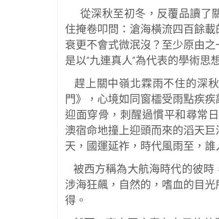
從深秋至初冬，反覆品讀了關
住掩卷叩問：滄海橫流四百餘載
衰更不會式微泯沒？至少原由之
是以“九連真人”為代表的學術思
趕上關中嶺北霖雨不住的深秋
門》，心境如同窗櫺受雨點疾疾
迎面穿骨，刺醒過慣平和尋常日
澳宿命地撞上迎頭而來的滔天巨
天，國運延祚，時代風雨至，誰
被西方稱為大航海時代的彼時
涉海狂飆，自然的，嗜血的目光
得。