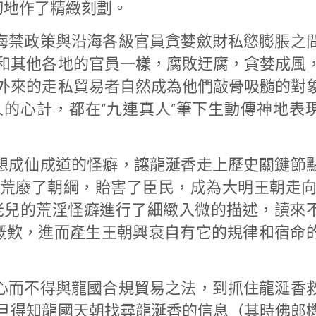
切地作了精緻刻劃。
海禁政策與沿海各級官員貪婪斂財私慾膨脹之
和其他各地的官員一樣，腐敗迂腐，貪婪成風
外來的走私貿易者自然成為他們敲骨吸髓的對
的心計，都在“九連真人”筆下生動傳神地表
想成仙成道的怪癖，讓龍涎香走上歷史關鍵節
荒廢了朝綱，貽害了臣民，成為大明王朝走向
老兒的荒淫怪癖進行了細緻入微的描述，讀來
的慨歎，進而產生王朝興衰自有它的規律和宿命
心而不得與龍國合規貿易之法，到抓住龍涎香
旦得知龍國天朝找尋龍涎香的信息（其時佛郎