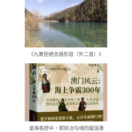
《九寨拒絕言語形容（外二首）》
滄海卷舒中，那妖冶勾魂的龍涎香