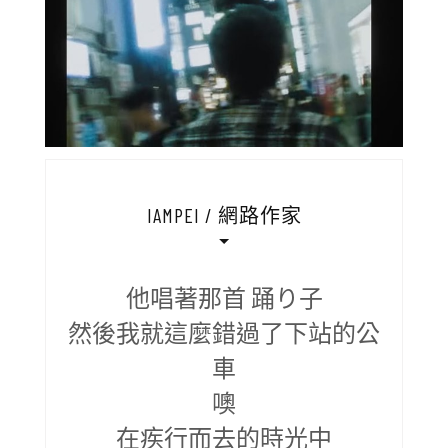
IAMPEI / 網路作家
他唱著那首 踊り子
然後我就這麼錯過了下站的公
車
噢
在疾行而去的時光中