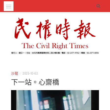
Skip
to
content
– 分享生活的大小新聞
民權時報
沙龍
/
2025-10-02
下一站。心齋橋