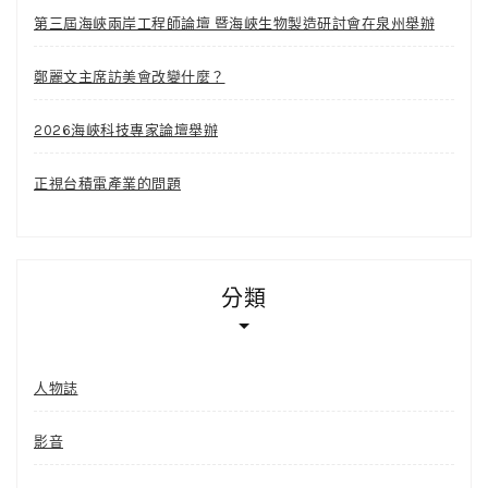
第三屆海峽兩岸工程師論壇 暨海峽生物製造研討會在泉州舉辦
鄭麗文主席訪美會改變什麼？
2026海峽科技專家論壇舉辦
正視台積電產業的問題
分類
人物誌
影音