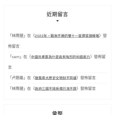
近期留言
「
林際健
」在〈
〉發
2022年，戰無不勝的雙十一首遭當頭棒喝
佈留言
「
sam
」在〈
〉發佈留
中國共產黨為什麼具有強烈的糾錯能力
言
「
卢期基
」在〈
〉發佈留言
徵集南大歷史文物刻不容緩
「
林際健
」在〈
〉發佈留言
政府三錯不除房價只漲不跌
彙整