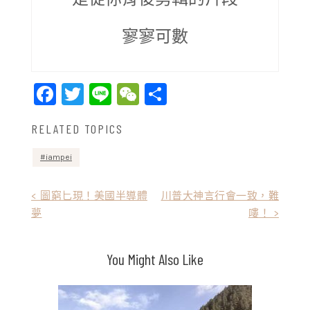
寥寥可數
Facebook
Twitter
Line
WeChat
Share
RELATED TOPICS
iampei
文
< 圖窮匕現！美國半導體
川普大神言行會一致，難
夢
嘍！ >
章
導
You Might Also Like
覽