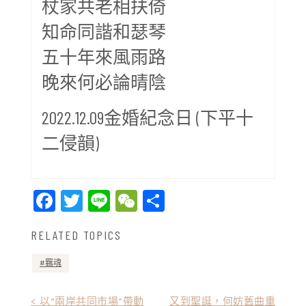
杖家共老相扶倚
知命同諧和瑟琴
五十年來風雨路
晚來何必論晴陰
2022.12.09金婚紀念日 (下平十
二侵韻)
Facebook
Twitter
Line
WeChat
Share
RELATED TOPICS
羈魂
文
< 以“兩岸共同市場”帶動
又到聖誕，何妨舊曲重