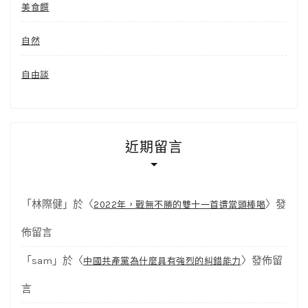
美食饌
自然
自由談
近期留言
「
林際健
」於〈
〉發
2022年，戰無不勝的雙十一首遭當頭棒喝
佈留言
「
sam
」於〈
〉發佈留
中國共產黨為什麼具有強烈的糾錯能力
言