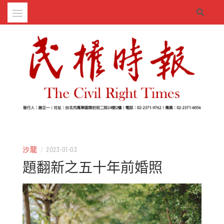
Skip
to
content
– 分享生活的大小新聞
民權時報
沙龍
/
2023-01-03
題翻新之五十年前婚照