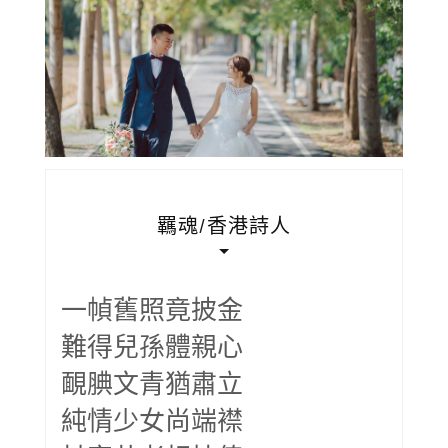
羈魂/香港詩人
一幀舊照竟披金
難得兒孫體親心
靦腆文青猶肅立
純情少女尚端襟