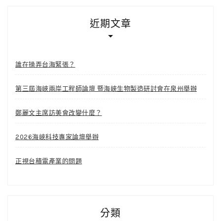
近期文章
誰在操弄台海緊張？
第三屆海峽兩岸工程師論壇 暨海峽生物製造研討會在泉州舉辦
鄭麗文主席訪美會改變什麼？
2026海峽科技專家論壇舉辦
正視台積電產業的問題
分類