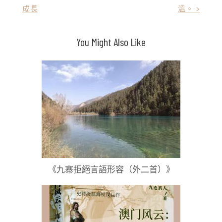
成長
溫。 >
章
導
You Might Also Like
覽
《九寨拒絕言語形容（外二首）》