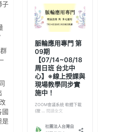
獅子
量
？
以群
一
同
出
改
各國
但是