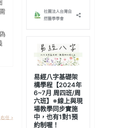
圈
需
偽
義
右任 >