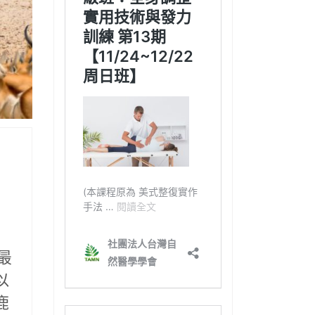
最
以
鹿