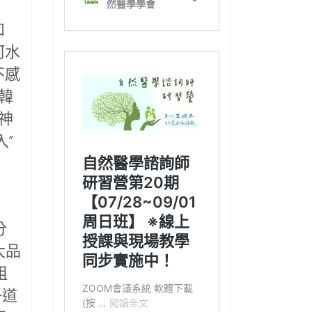
如
河水
不感
韓
神
”
分
大品
粗
一道