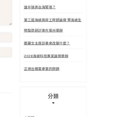
誰在操弄台海緊張？
第三屆海峽兩岸工程師論壇 暨海峽生
物製造研討會在泉州舉辦
鄭麗文主席訪美會改變什麼？
2026海峽科技專家論壇舉辦
正視台積電產業的問題
分類