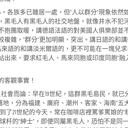
各族多已雜居一處，但“人以群分”現象依然
，黑毛人有黑毛人的社交地盤，就像井水不犯
不抱團取暖，講德語法語的對美國人俱樂部並
較複雜，“群分”更加明顯、突出。講日語的和講
講馬來語的和講淡米爾語的，更不可能在一塊兒求
站出來，要求紅毛人、馬來同胞或印度同胞“融入
的客觀事實！
會而論：早在19世紀，這群黑毛島民，就已
又依祖籍地，分為福建、廣府、潮州、客家、海南“五
到了21世紀的今天，常在咖啡店裡罵爹罵娘的“
球杆的“紳士”，即便同屬黑毛人，恐怕不是同