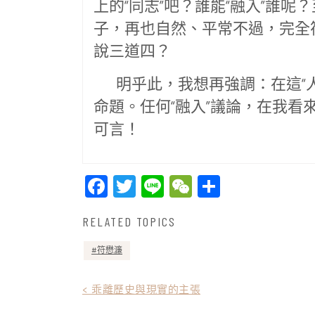
上的“同志”吧？誰能“融入”誰
子，再也自然、平常不過，完全
說三道四？
明乎此，我想再強調：在這“人
命題。任何“融入”議論，在我看
可言！
Facebook
Twitter
Line
WeChat
Share
RELATED TOPICS
符懋濂
文
< 乖離歷史與現實的主張