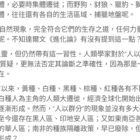
體，必要時集體遷徙；而野狗、豺狼、獵豹、
體，往往還有各自的生活區域、捕獵地盤呢。
種自然現象，完全符合它們的生存之道，任何力
呢。不知達爾文《進化論》有沒有提到這一點
，但仍然帶有這一習性。人類學家對於“人
從質疑，更無法否定其論斷之準確性，因為那是
在。
以來，黃種、白種、黑種、棕種、紅種各有不
白種人為主角的人類大遷徙，經濟全球化開始
逐漸形成。然而，“人以群分”的現象並沒有多大
至今還存在黑人區、印地安人區；又如東南亞
的華人區；南非的種族隔離政策，早已廢除，
形成？