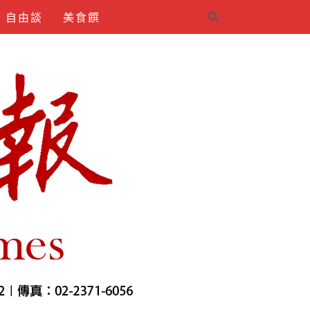
自由談
美食饌
4INDIRMEK