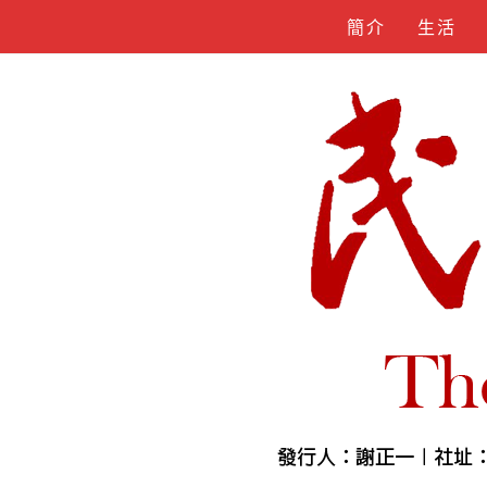
Skip
簡介
生活
to
content
人物誌