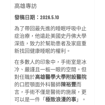
高雄專訪
發稿日期：2026.5.10
為了帶回最先進的睡眠呼吸中止
症治療，他遠赴美國史丹佛大學
深造，致力於幫助患者及家庭重
新找回健康睡眠的權利。
在多數人的印象中，手術室是冰
冷、嚴謹且一板一眼的空間。但
對任職於
高雄醫學大學附設醫院
的口腔顎面外科醫師
陳裕豐
而
言，手術不僅是醫術的施展，更
可以是一件「
極致浪漫的事
」。