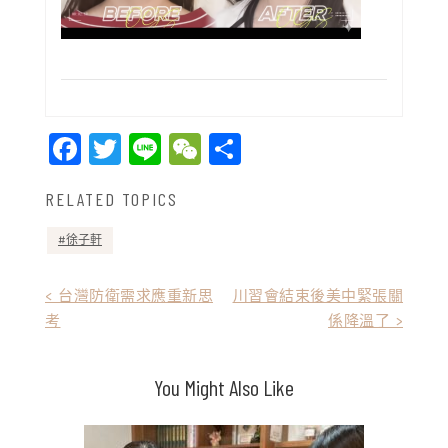
Facebook
Twitter
Line
WeChat
Share
RELATED TOPICS
徐子軒
文
< 台灣防衛需求應重新思
川習會結束後美中緊張關
考
係降溫了 >
章
導
You Might Also Like
覽