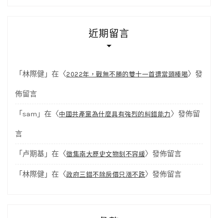
近期留言
「
林際健
」在〈
〉發
2022年，戰無不勝的雙十一首遭當頭棒喝
佈留言
「
sam
」在〈
〉發佈留
中國共產黨為什麼具有強烈的糾錯能力
言
「
卢期基
」在〈
〉發佈留言
徵集南大歷史文物刻不容緩
「
林際健
」在〈
〉發佈留言
政府三錯不除房價只漲不跌