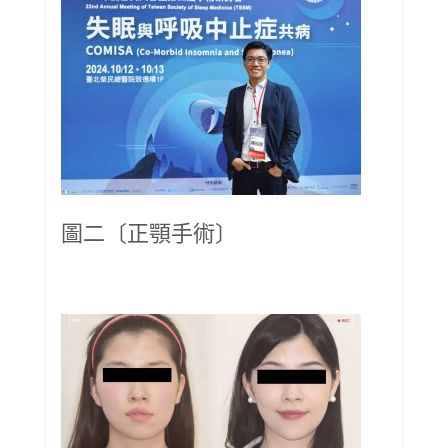
圖二〔正顎手術〕