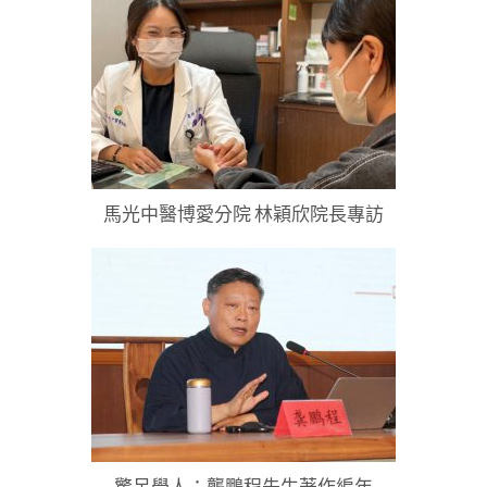
馬光中醫博愛分院 林穎欣院長專訪
驚呆學人：龔鵬程先生著作編年