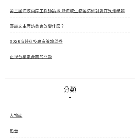
第三屆海峽兩岸工程師論壇 暨海峽生物製造研討會在泉州舉辦
鄭麗文主席訪美會改變什麼？
2026海峽科技專家論壇舉辦
正視台積電產業的問題
分類
人物誌
影音