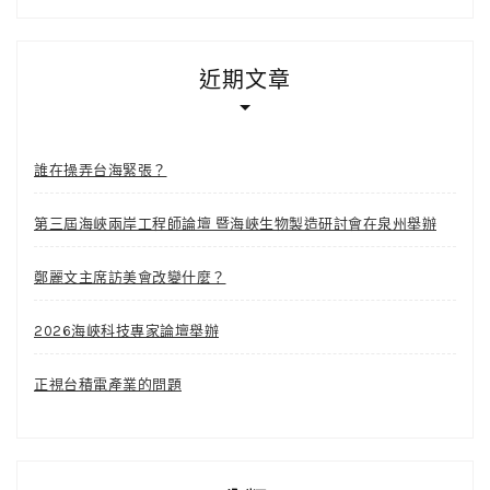
近期文章
誰在操弄台海緊張？
第三屆海峽兩岸工程師論壇 暨海峽生物製造研討會在泉州舉辦
鄭麗文主席訪美會改變什麼？
2026海峽科技專家論壇舉辦
正視台積電產業的問題