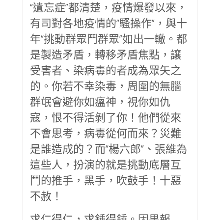
“遺忘症”都清楚，疫情爆發以來，
有司對各地疫情的“騷操作”，與十
年“挑動群眾鬥群眾”如出一轍。都
是製造矛盾，轉移矛盾焦點，讓
受害者、染病毒的者成為眾矢之
的。你若不幸染毒，周圍的無腦
群氓會避你如瘟神，視你如仇
寇，恨不得活剝了你！他們從來
不會思考，病毒從何而來？災難
是誰造成的？而“楊六郎”、張維為
這些人，扮演的就是挑動底層互
鬥的推手，黑手，吹鼓手！十惡
不赦！
求仁得仁，求錘得錘。因果報