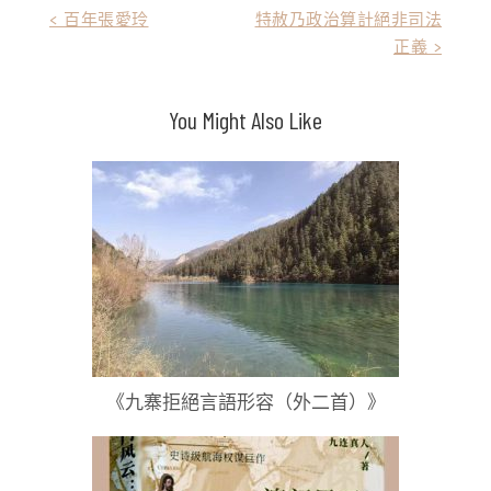
文
< 百年張愛玲
特赦乃政治算計絕非司法
正義 >
章
導
You Might Also Like
覽
《九寨拒絕言語形容（外二首）》