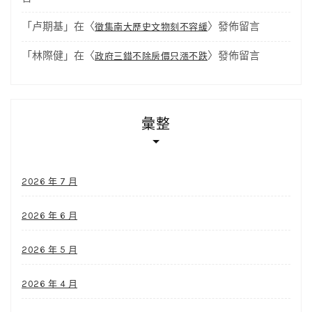
「
卢期基
」在〈
〉發佈留言
徵集南大歷史文物刻不容緩
「
林際健
」在〈
〉發佈留言
政府三錯不除房價只漲不跌
彙整
2026 年 7 月
2026 年 6 月
2026 年 5 月
2026 年 4 月