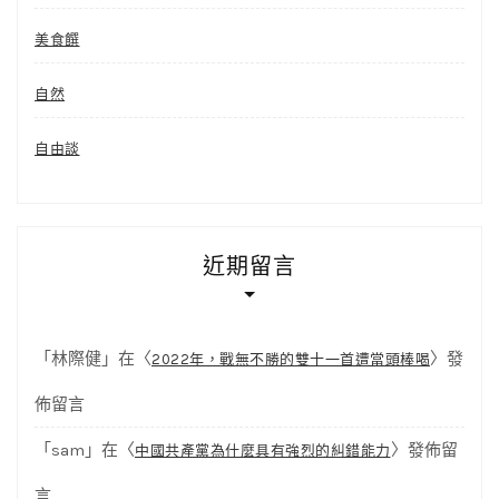
美食饌
自然
自由談
近期留言
「
林際健
」在〈
〉發
2022年，戰無不勝的雙十一首遭當頭棒喝
佈留言
「
sam
」在〈
〉發佈留
中國共產黨為什麼具有強烈的糾錯能力
言