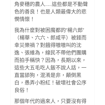
角麥穗的農人……這些都是不動聲
色的善良！也是人類最偉大的悲
憫情懷！
我為什麼對被困魔都的“楊六郎”
（楊華、六六、郎咸平）被錘而
幸災樂禍？對餓得嗷嗷叫的沈
逸、張維為，線民不帶他們團購
而拍手稱快？因為，長期以來，
這些大五毛吃人飯不說人話，一
直當舔狗，混淆是非，顛倒黑
白，愚弄小粉紅！破壞社會公序
良俗！
那個年代的過來人，只要沒有得