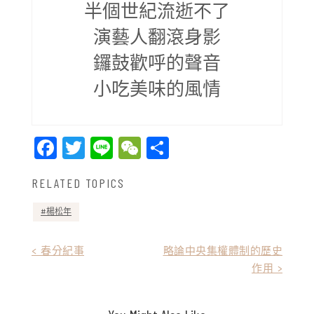
半個世紀流逝不了
演藝人翻滾身影
鑼鼓歡呼的聲音
小吃美味的風情
Facebook
Twitter
Line
WeChat
Share
RELATED TOPICS
楊松年
文
< 春分紀事
略論中央集權體制的歷史
作用 >
章
導