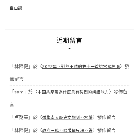
自由談
近期留言
「
林際健
」於〈
〉發
2022年，戰無不勝的雙十一首遭當頭棒喝
佈留言
「
sam
」於〈
〉發佈留
中國共產黨為什麼具有強烈的糾錯能力
言
「
卢期基
」於〈
〉發佈留言
徵集南大歷史文物刻不容緩
「
林際健
」於〈
〉發佈留言
政府三錯不除房價只漲不跌