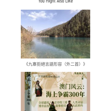
You Might Also Like
覽
《九寨拒絕言語形容（外二首）》