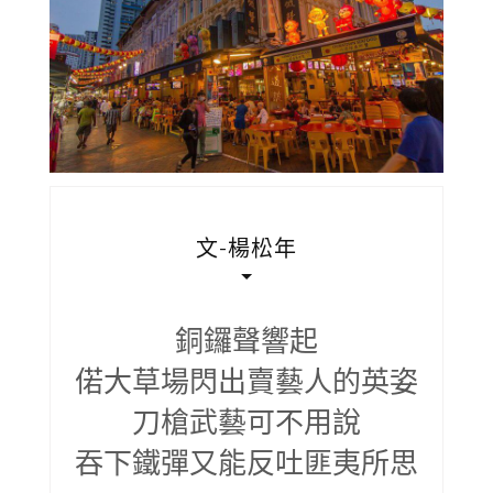
文-楊松年
銅鑼聲響起
偌大草場閃出賣藝人的英姿
刀槍武藝可不用說
吞下鐵彈又能反吐匪夷所思