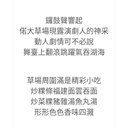
鑼鼓聲響起
偌大草場現露演劇人的神采
動人劇情可不必說
舞臺上翻滾跳躍氣吞湖海
草場周圍滿是精彩小吃
炒粿條福建面雲吞面
炒菜粿豬雜湯魚丸湯
形形色色香味四濺