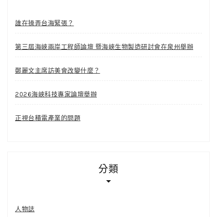
誰在操弄台海緊張？
第三屆海峽兩岸工程師論壇 暨海峽生物製造研討會在泉州舉辦
鄭麗文主席訪美會改變什麼？
2026海峽科技專家論壇舉辦
正視台積電產業的問題
分類
人物誌