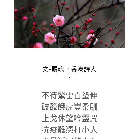
文-羈魂／香港詩人
不待驚雷百蟄伸
破籠餓虎豈柔馴
止戈休望吟靈咒
抗疫難憑打小人