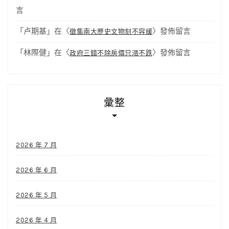
言
「
卢期基
」在〈
〉發佈留言
徵集南大歷史文物刻不容緩
「
林際健
」在〈
〉發佈留言
政府三錯不除房價只漲不跌
彙整
2026 年 7 月
2026 年 6 月
2026 年 5 月
2026 年 4 月