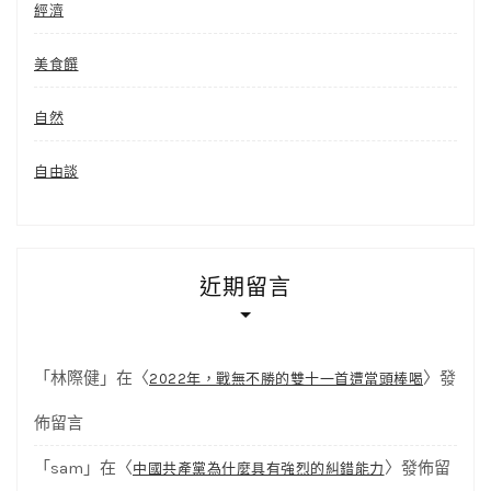
經濟
美食饌
自然
自由談
近期留言
「
林際健
」在〈
〉發
2022年，戰無不勝的雙十一首遭當頭棒喝
佈留言
「
sam
」在〈
〉發佈留
中國共產黨為什麼具有強烈的糾錯能力