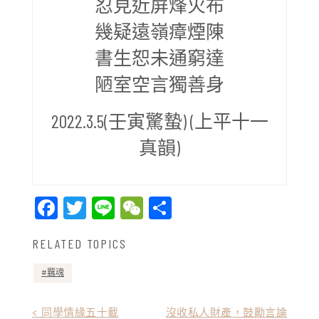
忍見近屏烽火布
幾疑遠嶺瘴煙陳
書生恕未通窮達
陋室空言獨善身
2022.3.5(壬寅驚蟄) (上平十一
真韻)
Facebook
Twitter
Line
WeChat
Share
RELATED TOPICS
羈魂
文
< 同學情緣五十載
沒收私人財產，鼓勵言論