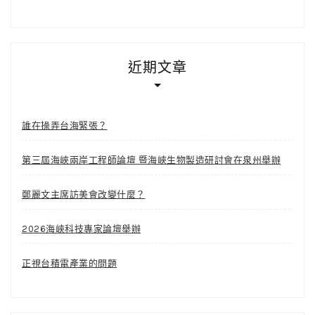
近期文章
誰在操弄台海緊張？
第三屆海峽兩岸工程師論壇 暨海峽生物製造研討會在泉州舉辦
鄭麗文主席訪美會改變什麼？
2026海峽科技專家論壇舉辦
正視台積電產業的問題