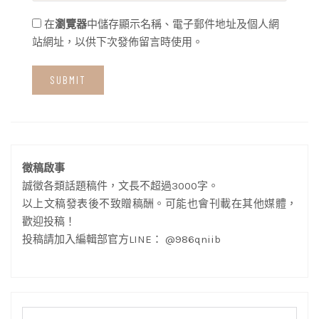
在
瀏覽器
中儲存顯示名稱、電子郵件地址及個人網
站網址，以供下次發佈留言時使用。
徵稿啟事
誠徵各類話題稿件，文長不超過3000字。
以上文稿發表後不致贈稿酬。可能也會刊載在其他媒體，
歡迎投稿！
投稿請加入編輯部官方LINE： @986qniib