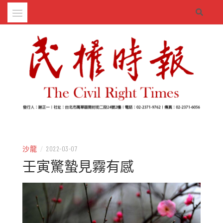
Skip
to
content
– 分享生活的大小新聞
民權時報
沙龍
/
2022-03-07
壬寅驚蟄見霧有感