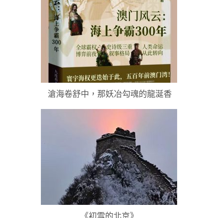
滄海卷舒中，那妖冶勾魂的龍涎香
《初雪的北京》