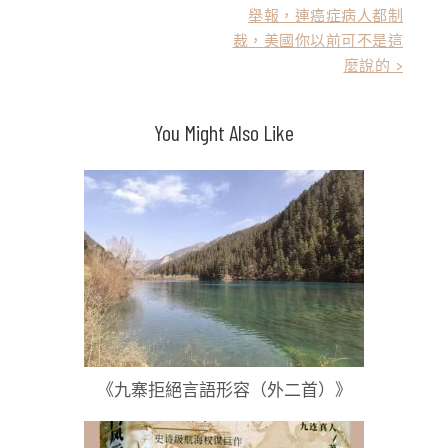
舉報，連癌症病人都制
章
裁，美國你以前可不是這
導
麼說的 >
覽
You Might Also Like
《九寨拒絕言語形容（外二首）》