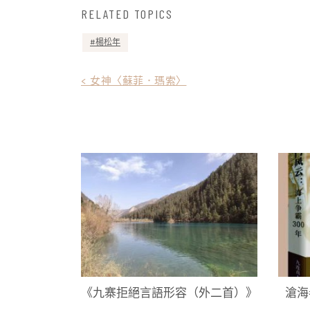
RELATED TOPICS
楊松年
文
< 女神〈蘇菲．瑪索〉
章
導
覽
《九寨拒絕言語形容（外二首）》
滄海