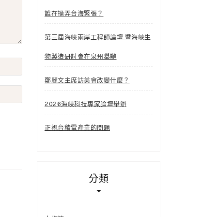
誰在操弄台海緊張？
第三屆海峽兩岸工程師論壇 暨海峽生
物製造研討會在泉州舉辦
鄭麗文主席訪美會改變什麼？
2026海峽科技專家論壇舉辦
正視台積電產業的問題
分類