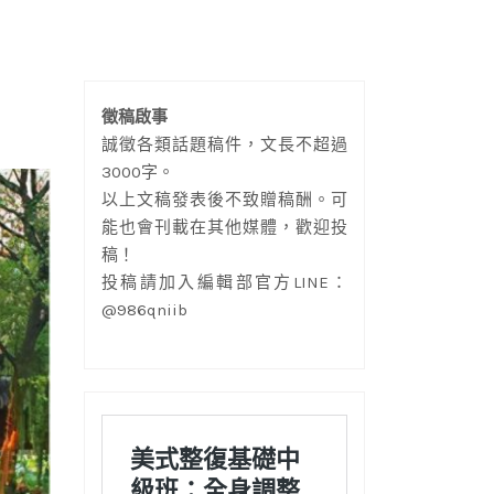
徵稿啟事
誠徵各類話題稿件，文長不超過
3000字。
以上文稿發表後不致贈稿酬。可
能也會刊載在其他媒體，歡迎投
稿！
投稿請加入編輯部官方LINE：
@986qniib