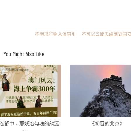
不明飛行物入侵東引 不可以公關思維應對國安
You Might Also Like
卷舒中，那妖冶勾魂的龍涎
《初雪的北京》