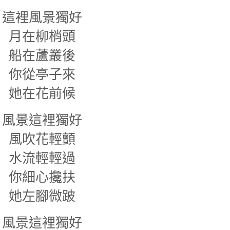
這裡風景獨好
月在柳梢頭
船在蘆叢後
你從亭子來
她在花前候
風景這裡獨好
風吹花輕顫
水流輕輕過
你細心攙扶
她左腳微跛
風景這裡獨好