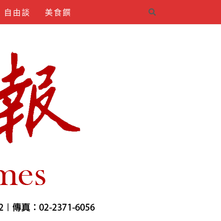
自由談
美食饌
4INDIRMEK