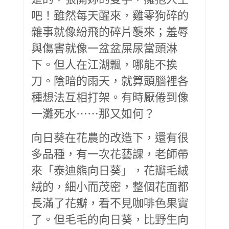
吧！雖然每天醒來，雞零狗碎的
雜事就像紛飛的碎片襲來；羞辱
與傷害就像一盆盆屎尿當頭淋
下。但人在江湖飄，哪能不挨
刀。陰暗的雨天，就算頭腦裡各
種想法互相打架。有時厭倦到像
一灘死水⋯⋯那又如何？
向日葵在花農的改造下，還有很
多品種，有一次花藝課，老師帶
來「泰迪熊向日葵」，花瓣毛絨
絨的，細小而茂密，整個花面都
長滿了花瓣，看不見咖啡色果實
了。但毛毛的向日葵，比野生向