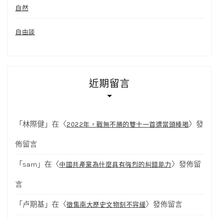
自然
自由談
近期留言
「
林際健
」在〈
〉發
2022年，戰無不勝的雙十一首遭當頭棒喝
佈留言
「
sam
」在〈
〉發佈留
中國共產黨為什麼具有強烈的糾錯能力
言
「
卢期基
」在〈
〉發佈留言
徵集南大歷史文物刻不容緩