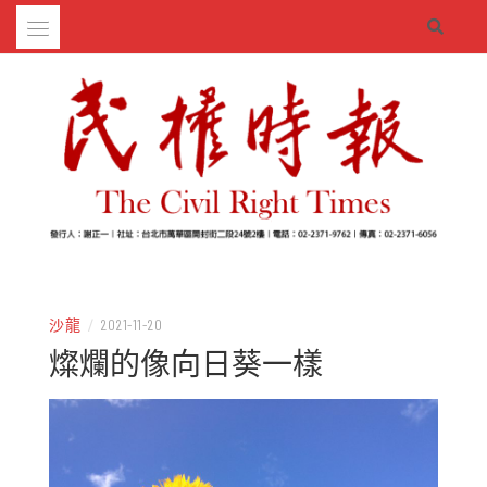
Skip
to
content
– 分享生活的大小新聞
民權時報
沙龍
/
2021-11-20
燦爛的像向日葵一樣