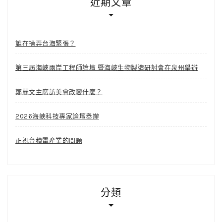
近期文章
誰在操弄台海緊張？
第三屆海峽兩岸工程師論壇 暨海峽生物製造研討會在泉州舉辦
鄭麗文主席訪美會改變什麼？
2026海峽科技專家論壇舉辦
正視台積電產業的問題
分類