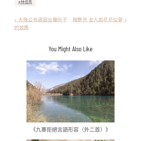
林佳燕
文
< 大陸公布頑固台獨份子
梅艶芳 女人如花花似夢 >
的效應
章
導
You Might Also Like
覽
《九寨拒絕言語形容（外二首）》