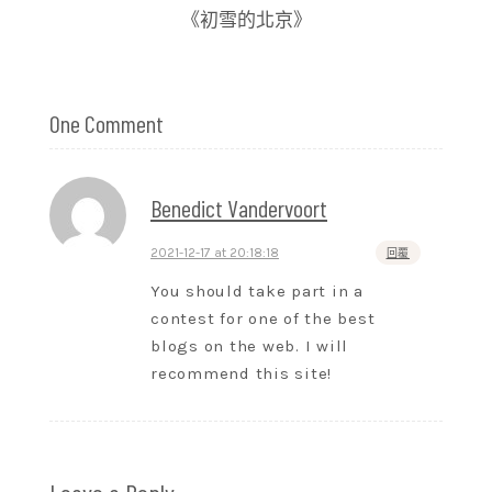
《初雪的北京》
One Comment
Benedict Vandervoort
2021-12-17 at 20:18:18
回覆
You should take part in a
contest for one of the best
blogs on the web. I will
recommend this site!