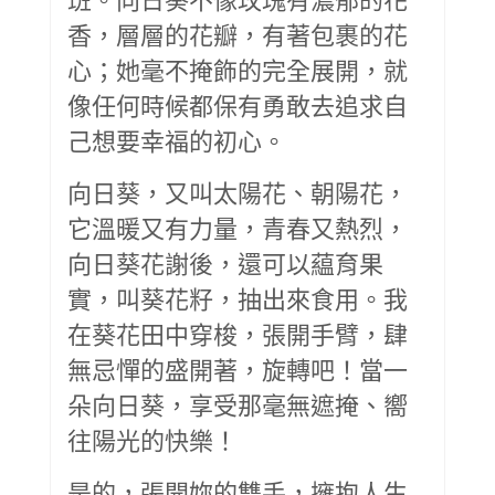
香，層層的花瓣，有著包裹的花
心；她毫不掩飾的完全展開，就
像任何時候都保有勇敢去追求自
己想要幸福的初心。
向日葵，又叫太陽花、朝陽花，
它溫暖又有力量，青春又熱烈，
向日葵花謝後，還可以藴育果
實，叫葵花籽，抽出來食用。我
在葵花田中穿梭，張開手臂，肆
無忌憚的盛開著，旋轉吧！當一
朵向日葵，享受那毫無遮掩、嚮
往陽光的快樂！
是的，張開妳的雙手，擁抱人生