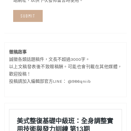
站網址，以供下次發佈留言時使用。
徵稿啟事
誠徵各類話題稿件，文長不超過3000字。
以上文稿發表後不致贈稿酬。可能也會刊載在其他媒體，
歡迎投稿！
投稿請加入編輯部官方LINE： @986qniib