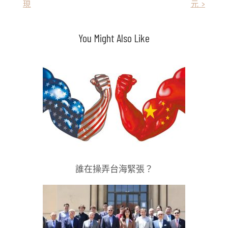
現
元 >
章
導
You Might Also Like
覽
誰在操弄台海緊張？