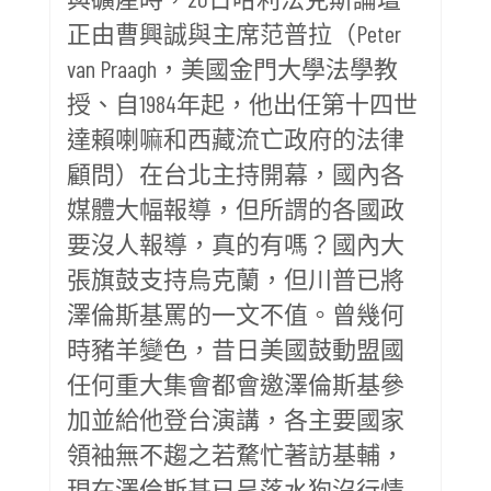
正由曹興誠與主席范普拉（Peter
van Praagh，美國金門大學法學教
授、自1984年起，他出任第十四世
達賴喇嘛和西藏流亡政府的法律
顧問）在台北主持開幕，國內各
媒體大幅報導，但所謂的各國政
要沒人報導，真的有嗎？國內大
張旗鼓支持烏克蘭，但川普已將
澤倫斯基罵的一文不值。曾幾何
時豬羊變色，昔日美國鼓動盟國
任何重大集會都會邀澤倫斯基參
加並給他登台演講，各主要國家
領袖無不趨之若騖忙著訪基輔，
現在澤倫斯基已呈落水狗沒行情