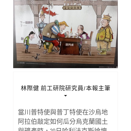
林際健 前工研院研究員/本報主筆
當川普特使與普丁特使在沙烏地
阿拉伯敲定如何瓜分烏克蘭國土
與礦產時，20日哈利法克斯論壇