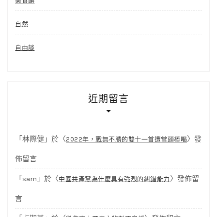
美食饌
自然
自由談
近期留言
「
林際健
」於〈
〉發
2022年，戰無不勝的雙十一首遭當頭棒喝
佈留言
「
sam
」於〈
〉發佈留
中國共產黨為什麼具有強烈的糾錯能力
言