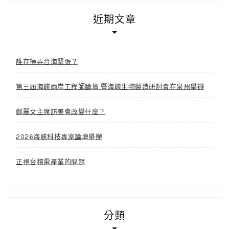
近期文章
誰在操弄台海緊張？
第三屆海峽兩岸工程師論壇 暨海峽生物製造研討會在泉州舉辦
鄭麗文主席訪美會改變什麼？
2026海峽科技專家論壇舉辦
正視台積電產業的問題
分類