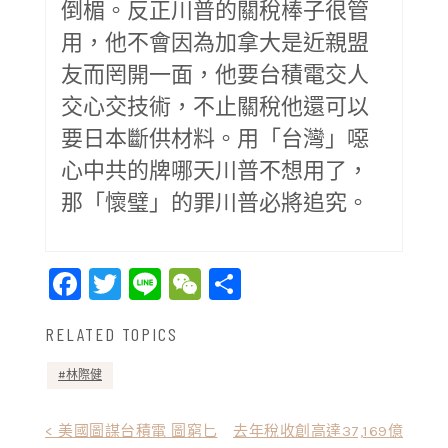
倒楣。反正川普的關稅棒子很管
用，他不會因為加拿大是近親盟
友而罔開一面，他要台積電交人
交心交技術，不止關稅他還可以
要日本斷供材料。用「台灣」噁
心中共的牌哪天川普不想用了，
那「懷璧」的罪川普必將追究。
Facebook
Twitter
Line
WeChat
Share
RELATED TOPICS
林際健
文
< 美國圖謀台積電 圖窮匕
去年稅收創高達37,169億