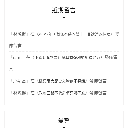
近期留言
「
林際健
」在〈
〉發
2022年，戰無不勝的雙十一首遭當頭棒喝
佈留言
「
sam
」在〈
〉發佈留
中國共產黨為什麼具有強烈的糾錯能力
言
「
卢期基
」在〈
〉發佈留言
徵集南大歷史文物刻不容緩
「
林際健
」在〈
〉發佈留言
政府三錯不除房價只漲不跌
彙整