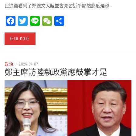
民進黨看到了鄭麗文大陸並會見習近平顯然態度是恐…
Facebook
Twitter
Line
WeChat
Share
READ MORE
政治
/
2026-04-07
鄭主席訪陸執政黨應鼓掌才是