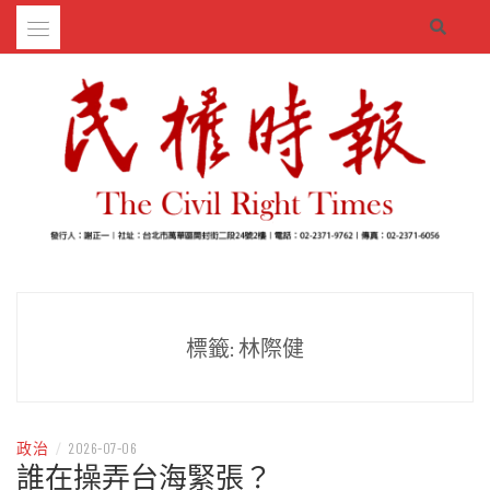
Skip
to
content
– 分享生活的大小新聞
民權時報
標籤:
林際健
政治
/
2026-07-06
誰在操弄台海緊張？