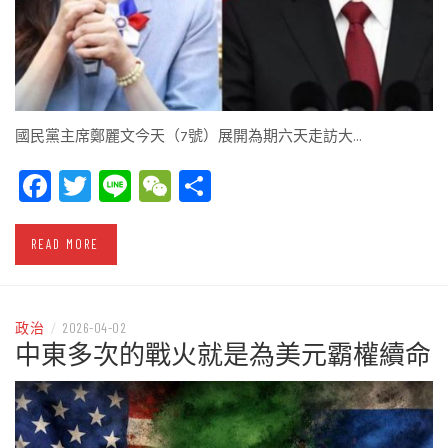
國民黨主席鄭麗文今天（7號）展開為期六天走訪大…
Facebook
Twitter
Line
WeChat
Share
READ MORE
政治
/
2026-04-02
中東多次的戰火就是為美元霸權續命