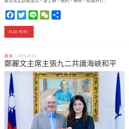
鄭主席走訪舊金山、波士頓、紐約、華府，給僑界打…
Facebook
Twitter
Line
WeChat
Share
READ MORE
政治
/
2026-06-02
鄭麗文主席主張九二共識海峽和平