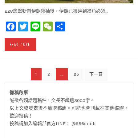
228襲擊斬首伊朗領袖後，伊朗已被逼到牆角必須…
Facebook
Twitter
Line
WeChat
Share
READ MORE
文
1
...
2
25
下一頁
章
徵稿啟事
導
誠徵各類話題稿件，文長不超過3000字。
覽
以上文稿發表後不致贈稿酬。可能也會刊載在其他媒體，
歡迎投稿！
投稿請加入編輯部官方LINE： @986qniib