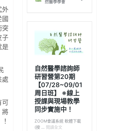
式外
從國
衝突
皮子
就是
民
共處
有可
，將
」！