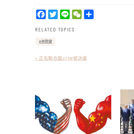
Facebook
Twitter
Line
WeChat
Share
RELATED TOPICS
林際健
文
< 正名聯合國2758號決議
章
導
覽