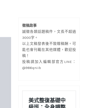
徵稿啟事
誠徵各類話題稿件，文長不超過
3000字。
以上文稿發表後不致贈稿酬。可
能也會刊載在其他媒體，歡迎投
稿！
投稿請加入編輯部官方LINE：
@986qniib