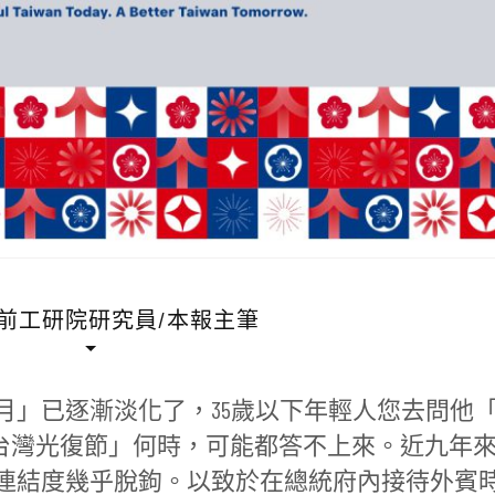
 前工研院研究員/本報主筆
月」已逐漸淡化了，35歲以下年輕人您去問他
「台灣光復節」何時，可能都答不上來。近九年
連結度幾乎脫鉤。以致於在總統府內接待外賓