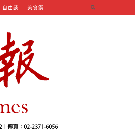
自由談
美食饌
4INDIRMEK