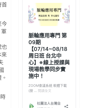
府首
至今
、軍
號也
本來
失
國
權。
府時