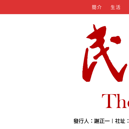
Skip
簡介
生活
to
content
人物誌