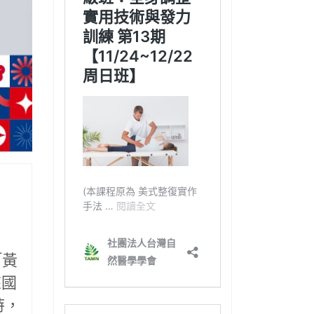
「黃
來國
時，