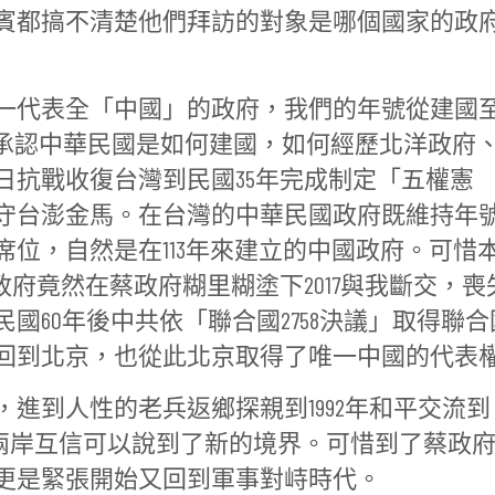
賓都搞不清楚他們拜訪的對象是哪個國家的政
一代表全「中國」的政府，我們的年號從建國
當然應承認中華民國是如何建國，如何經歷北洋政府
日抗戰收復台灣到民國35年完成制定「五權憲
守台澎金馬。在台灣的中華民國政府既維持年
位，自然是在113年來建立的中國政府。可惜
馬政府竟然在蔡政府糊里糊塗下2017與我斷交，喪
國60年後中共依「聯合國2758決議」取得聯合
回到北京，也從此北京取得了唯一中國的代表
進到人性的老兵返鄉探親到1992年和平交流到
，兩岸互信可以說到了新的境界。可惜到了蔡政
更是緊張開始又回到軍事對峙時代。