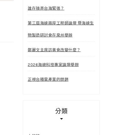
誰在操弄台海緊張？
第三屆海峽兩岸工程師論壇 暨海峽生
物製造研討會在泉州舉辦
鄭麗文主席訪美會改變什麼？
2026海峽科技專家論壇舉辦
正視台積電產業的問題
分類