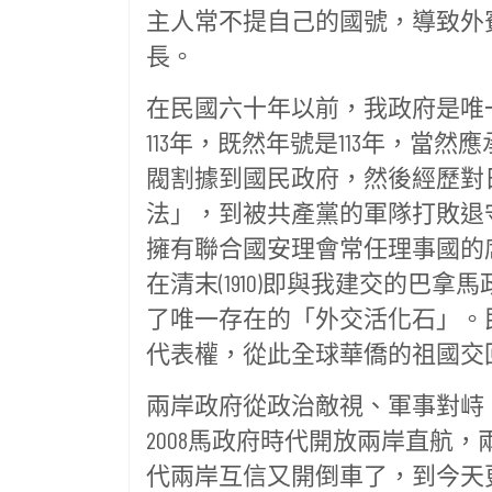
主人常不提自己的國號，導致外
長。
在民國六十年以前，我政府是唯
113年，既然年號是113年，
閥割據到國民政府，然後經歷對
法」，到被共產黨的軍隊打敗退
擁有聯合國安理會常任理事國的席
在清末(1910)即與我建交的巴拿
了唯一存在的「外交活化石」。民
代表權，從此全球華僑的祖國交
兩岸政府從政治敵視、軍事對峙，
2008馬政府時代開放兩岸直航
代兩岸互信又開倒車了，到今天