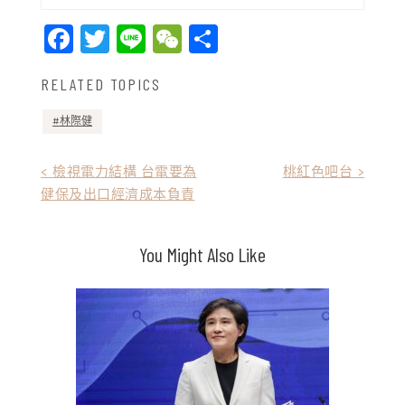
Facebook
Twitter
Line
WeChat
Share
RELATED TOPICS
林際健
文
< 檢視電力結構 台電要為
桃紅色吧台 >
健保及出口經濟成本負責
章
導
You Might Also Like
覽