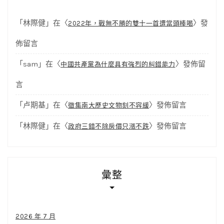
「
林際健
」在〈
〉發
2022年，戰無不勝的雙十一首遭當頭棒喝
佈留言
「
sam
」在〈
〉發佈留
中國共產黨為什麼具有強烈的糾錯能力
言
「
卢期基
」在〈
〉發佈留言
徵集南大歷史文物刻不容緩
「
林際健
」在〈
〉發佈留言
政府三錯不除房價只漲不跌
彙整
2026 年 7 月