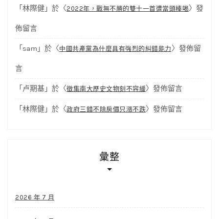
「
林際健
」於〈
〉發
2022年，戰無不勝的雙十一首遭當頭棒喝
佈留言
「
sam
」於〈
〉發佈留
中國共產黨為什麼具有強烈的糾錯能力
言
「
卢期基
」於〈
〉發佈留言
徵集南大歷史文物刻不容緩
「
林際健
」於〈
〉發佈留言
政府三錯不除房價只漲不跌
彙整
2026 年 7 月