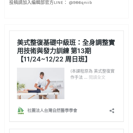
投稿請加入編輯部官方LINE： @986qniib