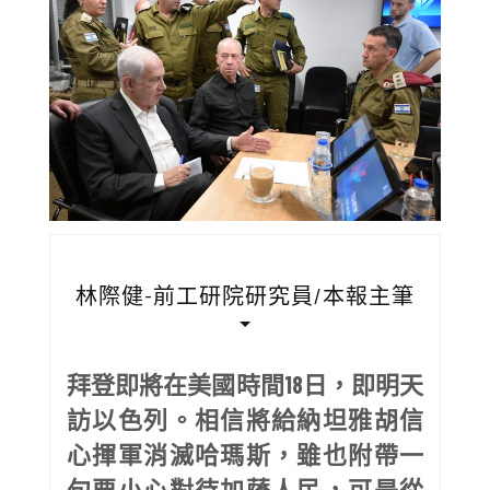
林際健-前工研院研究員/本報主筆
拜登即將在美國時間18日，即明天
訪以色列。相信將給納坦雅胡信
心揮軍消滅哈瑪斯，雖也附帶一
句要小心對待加薩人民，可是從