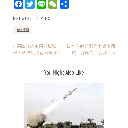
Facebook
Twitter
Line
WeChat
Share
RELATED TOPICS
林際健
文
< 美國介入中東以巴戰
日本的野心似乎不想再掩
爭，台海危機或可解除！
飾，好像吃了春藥！ >
章
導
You Might Also Like
覽