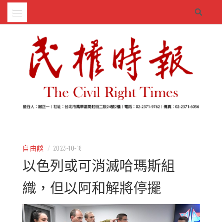
Skip
to
content
– 分享生活的大小新聞
民權時報
自由談
/
2023-10-18
以色列或可消滅哈瑪斯組
織，但以阿和解將停擺