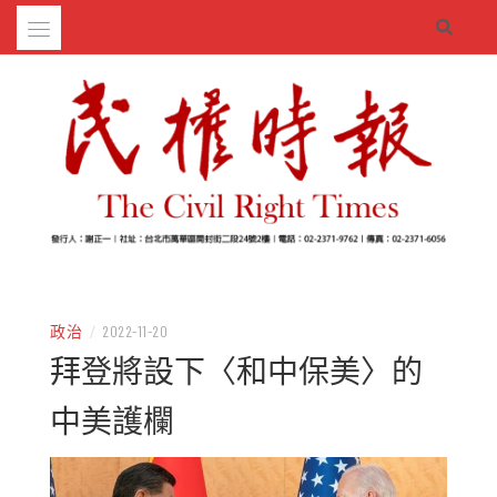
Skip
to
content
– 分享生活的大小新聞
民權時報
政治
/
2022-11-20
拜登將設下〈和中保美〉的
中美護欄