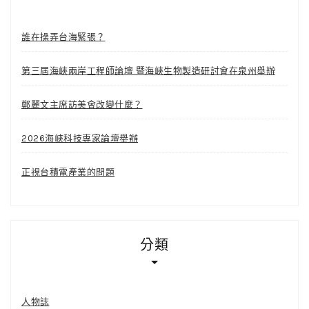
誰在操弄台海緊張？
第三屆海峽兩岸工程師論壇 暨海峽生物製造研討會在泉州舉辦
鄭麗文主席訪美會改變什麼？
2026海峽科技專家論壇舉辦
正視台積電產業的問題
分類
人物誌