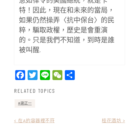
特！因此，現在和未來的當局，
如果仍然操弄〈抗中保台〉的民
粹，騙取政權，歷史是會重演
的。只是我們不知道，到時是誰
被叫醒.
Facebook
Twitter
Line
WeChat
Share
RELATED TOPICS
謝正一
文
< 在A的容器裡不符
桂花酒坊 >
章