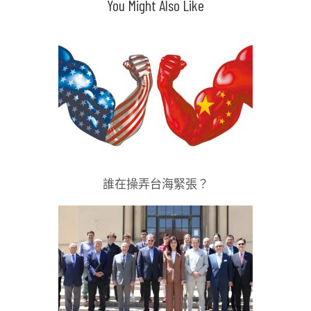
You Might Also Like
導
覽
誰在操弄台海緊張？