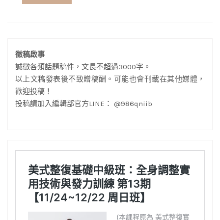
徵稿啟事
誠徵各類話題稿件，文長不超過3000字。
以上文稿發表後不致贈稿酬。可能也會刊載在其他媒體，
歡迎投稿！
投稿請加入編輯部官方LINE： @986qniib