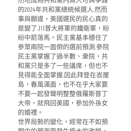
的2024年共和黨總統候選人.然而
事與願違，美國選民的民心真的
是變了.川普大將軍的鐵衛軍，紛
紛中箭落馬。民主黨基本穩住了
參眾兩院一面倒的選前預測.參院
民主黨掌握了過半數、衆院，共
和黨只是多了一些議席，但也不
見得能全面掌握.因此拜登在峇厘
島，春風滿面，也不在乎大家要
不要一起發聲明整整俄羅斯普丁
大帝，就飛回美國，參加外孫女
的婚禮。
世界局勢的變化，經常在不如預
期中的預測而發生極大的改變。