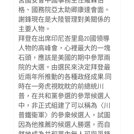
格、國務院亞太助卿康達會面。
謝鋒現在是大陸管理對美關係的
主要人物。
拜登在出席印尼峇里島20國領導
人物的高峰會，心裡最大的一塊
石頭，應該是美國的期中參眾兩
院的大選。由選民來決定拜登最
近兩年所推動的各種政経成果.同
時在一旁虎視眈眈的前總統川
普，在共和黨參選的參眾候選人
中，非正式組建了可以稱為〈川
普鐵衞軍〉的參衆候選人，試圖
因為他推薦的候選人勝選，而自
然地成為共和黨內無人可與爭鋒