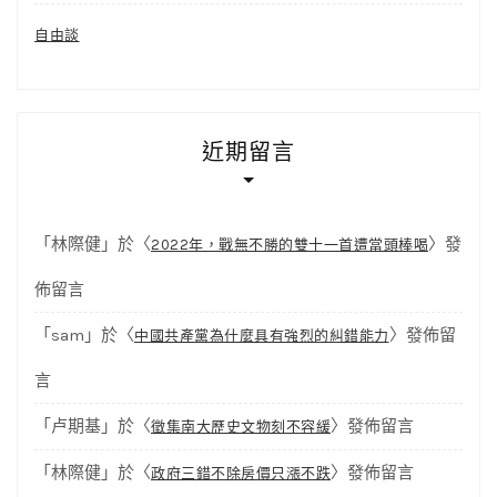
自由談
近期留言
「
林際健
」於〈
〉發
2022年，戰無不勝的雙十一首遭當頭棒喝
佈留言
「
sam
」於〈
〉發佈留
中國共產黨為什麼具有強烈的糾錯能力
言
「
卢期基
」於〈
〉發佈留言
徵集南大歷史文物刻不容緩
「
林際健
」於〈
〉發佈留言
政府三錯不除房價只漲不跌