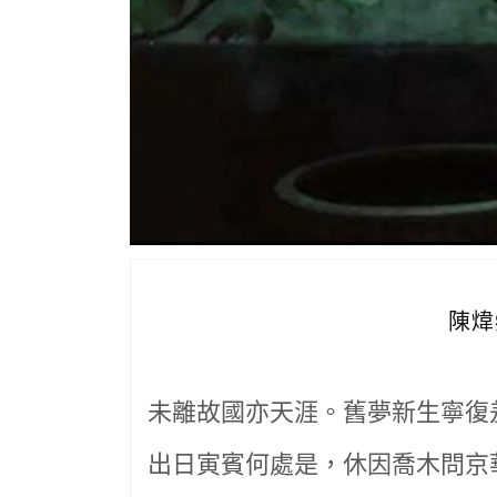
陳煒
未離故國亦天涯。舊夢新生寧復
出日寅賓何處是，休因喬木問京