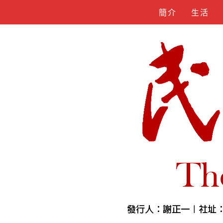
Skip
簡介
生活
to
content
人物誌