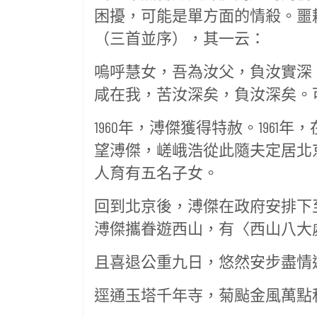
困擾，可能是單方面的情殺。噩
（三首並序），其一云：
嗚呼慧女，吾為汝父，負汝實深
咸在我，苦汝深矣，負汝深矣。
1960年，溥傑獲得特赦。196
望溥傑，嵯峨浩從此隨夫定居北京
人育有五名子女。
回到北京後，溥傑在政府安排下至
溥傑攜眷遊西山，有〈西山八大
且喜退公重九日，悠然安步盡情
逕通玉塔千年寺，菊颭金風萬點