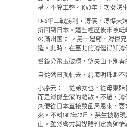
構，不算工整。1940年，次女
1945年二戰勝利，溥儀、溥傑
折回到日本。這些經歷後來被嵯
の滿州国”》。另一邊廂，溥傑兄
造。此時，在臺北的溥儒得知溥
鸞鏡分飛玉破環，望夫山下別秦
自從落日孤帆去，碧海明珠渺不
小序云：「從弟女也，從母東歸
而是溥傑全家的離散。不過，溥
久便從日本直接致函周恩來，要
來。不料1957年12月，慧生
山。雖然警方與媒體判定為殉情