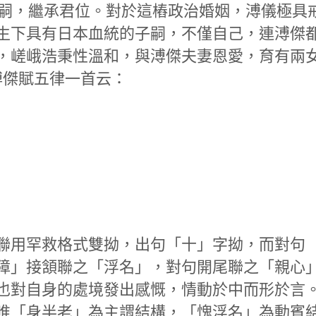
求誕下子嗣，繼承君位。對於這樁政治婚姻，溥儀極具
生下具有日本血統的子嗣，不僅自己，連溥傑
，嵯峨浩秉性溫和，與溥傑夫妻恩愛，育有兩
，溥傑賦五律一首云：
聯用罕救格式雙拗，出句「十」字拗，而對句
障」接頷聯之「浮名」，對句開尾聯之「親心
也對自身的處境發出感慨，情動於中而形於言
唯「身半老」為主謂結構，「愧浮名」為動賓