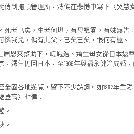
耗傳到撫順管理所，溥傑在悲慟中寫下〈哭慧
。死者已矣，生者何堪？有母飄零，有妹無告
可憐我兒，偏有此父。已矣已矣，恨何有極。
1年，在周恩來幫助下，嵯峨浩、嫮生母女從日本返
，嫮生仍回日本，至1968年與福永健治成婚，
全國各地遊覽，留下不少詩詞。如1962年重陽
處登高〉七律︰
遊。
秋。