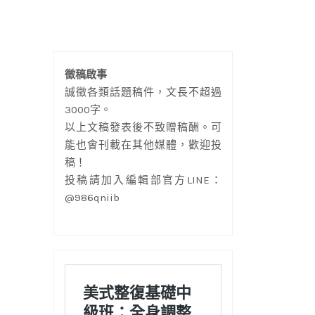
徵稿啟事
誠徵各類話題稿件，文長不超過
3000字。
以上文稿發表後不致贈稿酬。可
能也會刊載在其他媒體，歡迎投
稿！
投稿請加入編輯部官方LINE：
@986qniib