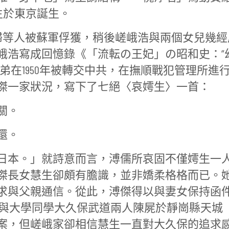
嫮生於東京誕生。
夫婦等人被蘇軍俘獲，稍後嵯峨浩與兩個女兒幾經
峨浩寫成回憶錄《「流転の王妃」の昭和史：“
弟在1950年被轉交中共，在撫順戰犯管理所進
傑一家狀況，寫下了七絕〈哀嫮生〉一首：
關。
還。
日本。」就詩意而言，溥儒所哀固不僅嫮生一
傑長女慧生卻頗有膽識，並非嬌柔格格而已。
求與父親通信。從此，溥傑得以與妻女保持函
被發現與大學同學大久保武道兩人陳屍於靜崗縣天城
案，但嵯峨家卻相信慧生一直對大久保的追求