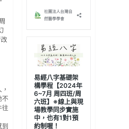
周
幻
行改
人，
她不
件往
感到