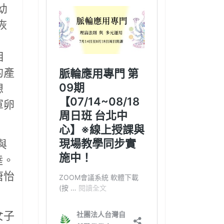
幼
恢
︰
相
的產
想
軍卵
與
睦。
唐怡
女子