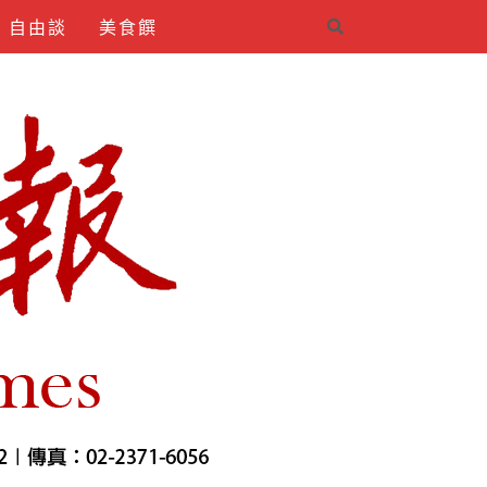
自由談
美食饌
4INDIRMEK