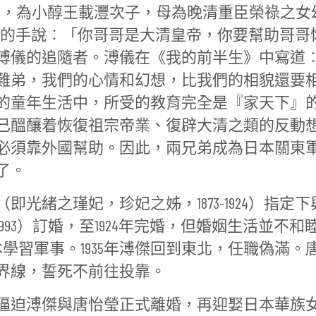
，號秉藩，為小醇王載灃次子，母為晚清重臣榮祿之女
溥傑的手說︰「你哥哥是大清皇帝，你要幫助哥哥
溥儀的追隨者。溥儀在《我的前半生》中寫道
難弟，我們的心情和幻想，比我們的相貌還要
的童年生活中，所受的教育完全是『家天下』
已醞釀着恢復祖宗帝業、復辟大清之類的反動
必須靠外國幫助。因此，兩兄弟成為日本關東
了。
光緒之瑾妃，珍妃之姊，1873-1924）指定下
1993）訂婚，至1924年完婚，但婚姻生活並不和
本學習軍事。1935年溥傑回到東北，任職偽滿。
界線，誓死不前往投靠。
逼迫溥傑與唐怡瑩正式離婚，再迎娶日本華族