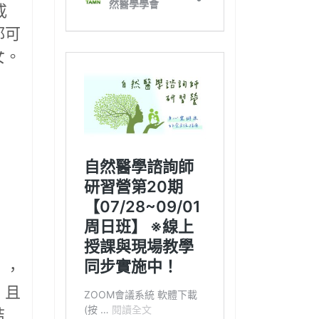
戒
都可
女。
」，
。且
結