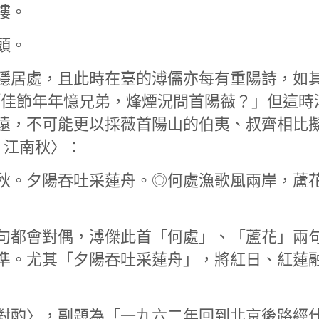
樓。
頭。
隱居處，且此時在臺的溥儒亦每有重陽詩，如
︰「佳節年年憶兄弟，烽煙況問首陽薇？」但這時
遠，不可能更以採薇首陽山的伯夷、叔齊相比
．江南秋〉：
秋。夕陽吞吐采蓮舟。◎何處漁歌風兩岸，蘆
句都會對偶，溥傑此首「何處」、「蘆花」兩
準。尤其「夕陽吞吐采蓮舟」，將紅日、紅蓮
對酌〉，副題為「一九六二年回到北京後路經