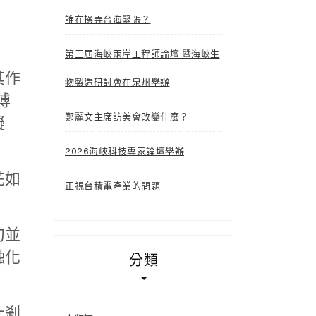
誰在操弄台海緊張？
第三屆海峽兩岸工程師論壇 暨海峽生
其作
物製造研討會在泉州舉辦
溥
鄭麗文主席訪美會改變什麼？
擬
2026海峽科技專家論壇舉辦
花如
正視台積電產業的問題
句並
融化
分類
什剎