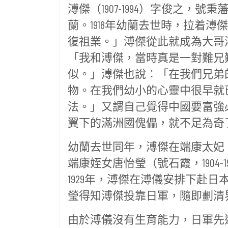
溥傑（1907-1994）字俊之
蘭。1918年幼蘭去世時，拉着
復祖業。」溥傑從此就成為大哥
「我和溥傑，當時真是一對難兄
似。」溥傑也說︰「在我們兄弟
物。在我們幼小的心靈中很早就
法。」又謂自己覺得中國要富強
翼下的滿洲國傀儡，就不足為奇
幼蘭去世同年，溥傑在端康太妃（即
端康姪女唐怡瑩（號石霞，1904-
1929年，溥傑在溥儀安排下赴日
瑩得知溥傑投靠日軍，隨即劃清
由於溥儀沒有生育能力，日軍先