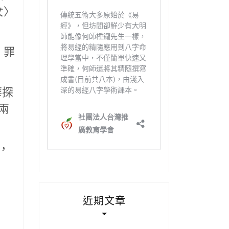
女〉
，罪
華探
兩
，
近期文章