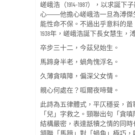
嵯峨浩（1914-1987），以
心――他擔心嵯峨浩一旦為溥傑
能性命不保。不過出乎意料的是
1938年，嵯峨浩誕下長女慧生
卒步三十二，今茲兒始生。
馬蹄身半老，蝸角愧浮名。
久薄貪嗔障，偏深父女情。
親心何處在？呱爾夜啼聲。
此詩為五律體式，平仄穩妥，首
「兒」字救之。頸聯出句「貪嗔
結構嚴密，表達舐犢之情的同時
頷聯「馬蹄」對「蝸角」極巧，