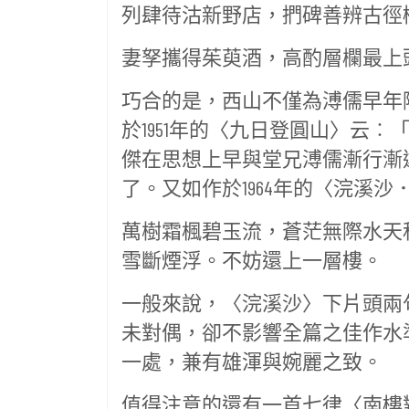
列肆待沽新野店，捫碑善辨古徑
妻孥攜得茱萸酒，高酌層欄最上
巧合的是，西山不僅為溥儒早年
於1951年的〈九日登圓山〉云
傑在思想上早與堂兄溥儒漸行漸
了。又如作於1964年的〈浣溪沙
萬樹霜楓碧玉流，蒼茫無際水天
雪斷煙浮。不妨還上一層樓。
一般來說，〈浣溪沙〉下片頭兩
未對偶，卻不影響全篇之佳作水
一處，兼有雄渾與婉麗之致。
值得注意的還有一首七律〈南樓