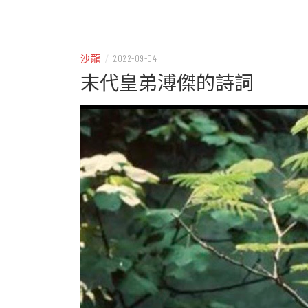
– 分享生活的大小新聞
民權
沙龍
/
2022-09-04
末代皇弟溥傑的詩詞