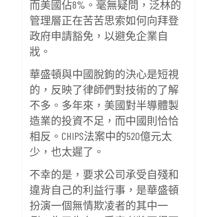
而美國佔8%。毫無疑問，泛林的
管理層正在苦苦思索如何向拜登
政府申請豁免，以避免企業自
戕。
華盛頓與中國脫鉤的決心是短視
的，反映了律師們對技術的了解
不多。多年來，美國對半導體製
造業的投資不足，而中國則恰恰
相反。CHIPS法案中的520億元太
少，也太遲了。
不幸的是，要求公司承受自殘和
違背自己的利益行事，是華盛頓
扮演一個無情欺凌者的其中一