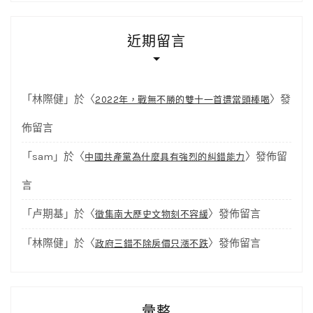
近期留言
「
林際健
」於〈
〉發
2022年，戰無不勝的雙十一首遭當頭棒喝
佈留言
「
sam
」於〈
〉發佈留
中國共產黨為什麼具有強烈的糾錯能力
言
「
卢期基
」於〈
〉發佈留言
徵集南大歷史文物刻不容緩
「
林際健
」於〈
〉發佈留言
政府三錯不除房價只漲不跌
彙整