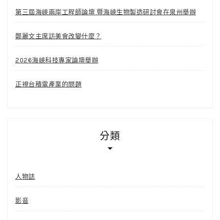
第三屆海峽兩岸工程師論壇 暨海峽生物製造研討會在泉州舉辦
鄭麗文主席訪美會改變什麼？
2026海峽科技專家論壇舉辦
正視台積電產業的問題
分類
人物誌
影音