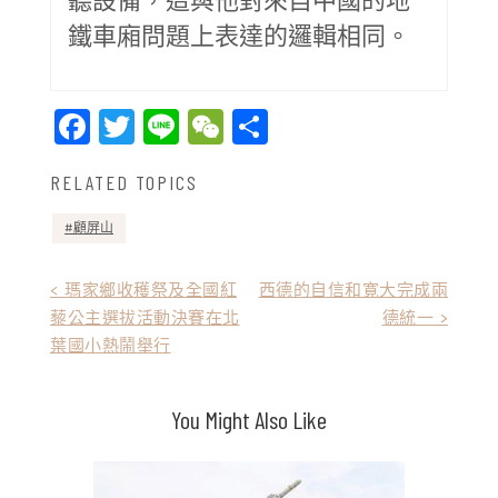
鐵車廂問題上表達的邏輯相同。
Facebook
Twitter
Line
WeChat
Share
RELATED TOPICS
顧屏山
文
< 瑪家鄉收穫祭及全國紅
西德的自信和寛大完成兩
藜公主選拔活動決賽在北
德統一 >
章
葉國小熱鬧舉行
導
覽
You Might Also Like