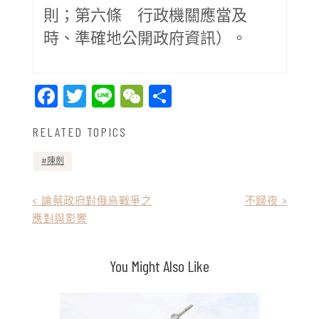
則；第六條 行政機關應當及
時、準確地公開政府資訊）。
Facebook
Twitter
Line
WeChat
Share
RELATED TOPICS
陳劍
文
< 論蔡政府對俄烏戰爭之
不歸夜 >
應對與影響
章
導
You Might Also Like
覽