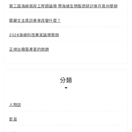
第三屆海峽兩岸工程師論壇 暨海峽生物製造研討會在泉州舉辦
鄭麗文主席訪美會改變什麼？
2026海峽科技專家論壇舉辦
正視台積電產業的問題
分類
人物誌
影音