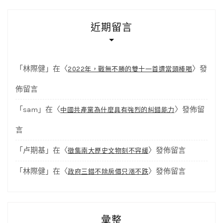
近期留言
「
林際健
」在〈
〉發
2022年，戰無不勝的雙十一首遭當頭棒喝
佈留言
「
sam
」在〈
〉發佈留
中國共產黨為什麼具有強烈的糾錯能力
言
「
卢期基
」在〈
〉發佈留言
徵集南大歷史文物刻不容緩
「
林際健
」在〈
〉發佈留言
政府三錯不除房價只漲不跌
彙整