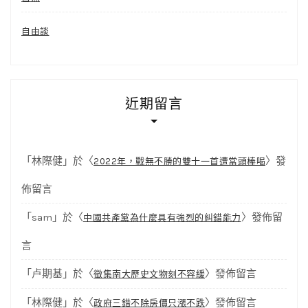
自由談
近期留言
「
林際健
」於〈
〉發
2022年，戰無不勝的雙十一首遭當頭棒喝
佈留言
「
sam
」於〈
〉發佈留
中國共產黨為什麼具有強烈的糾錯能力
言
「
卢期基
」於〈
〉發佈留言
徵集南大歷史文物刻不容緩
「
林際健
」於〈
〉發佈留言
政府三錯不除房價只漲不跌