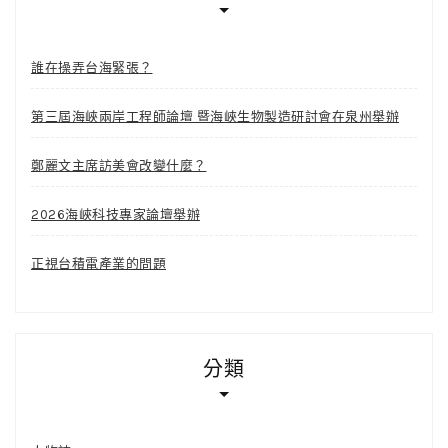
誰在操弄台海緊張？
第三屆海峽兩岸工程師論壇 暨海峽生物製造研討會在泉州舉辦
鄭麗文主席訪美會改變什麼？
2026海峽科技專家論壇舉辦
正視台積電產業的問題
分類