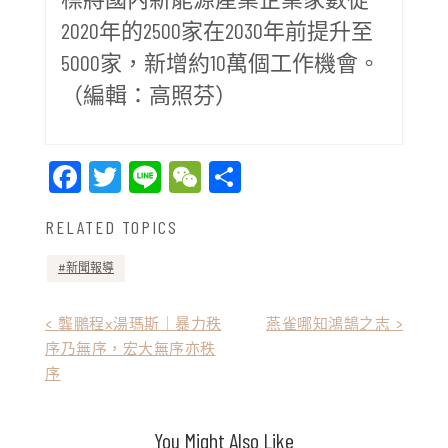
2020年的2500家在2030年前提升至
5000家，新增約10萬個工作機會。
（編輯：高照芬）
Facebook
Twitter
Line
WeChat
Share
RELATED TOPICS
新聞報導
文
< 龔鵬程x湯瑪斯｜暴力秩
燕雀哪知鴻鵠之志 >
序乃無序，宏大無序亦秩
章
序
導
覽
You Might Also Like