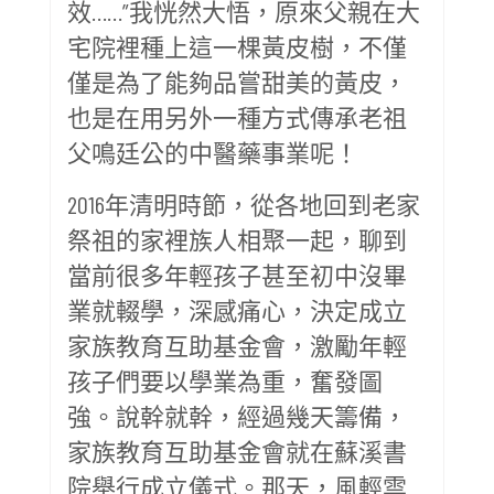
效……”我恍然大悟，原來父親在大
宅院裡種上這一棵黃皮樹，不僅
僅是為了能夠品嘗甜美的黃皮，
也是在用另外一種方式傳承老祖
父鳴廷公的中醫藥事業呢！
2016年清明時節，從各地回到老家
祭祖的家裡族人相聚一起，聊到
當前很多年輕孩子甚至初中沒畢
業就輟學，深感痛心，決定成立
家族教育互助基金會，激勵年輕
孩子們要以學業為重，奮發圖
強。說幹就幹，經過幾天籌備，
家族教育互助基金會就在蘇溪書
院舉行成立儀式。那天，風輕雲