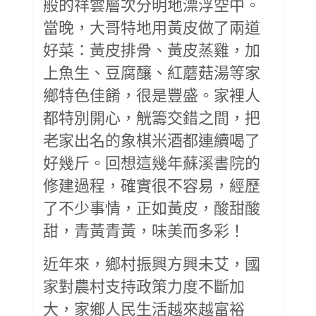
般的祥雲層次分明地漂浮空中。
當晚，大哥特地用黃皮做了兩道
好菜：黃皮排骨、黃皮蒸雞，加
上魚生、豆腐釀、紅蘑菇湯等家
鄉特色佳餚，很是豐盛。家裡人
都特別開心，觥籌交錯之間，把
老家出名的象棋米酒都連續喝了
好幾斤。回想這幾年蘇溪書院的
修建過程，確實很不容易，經歷
了不少事情，正如黃皮，酸甜酸
甜，青黃青黃，味美而多彩！
近年來，鄉村振興方興未艾，國
家對農村支持政策力度不斷加
大，家鄉人民生活越來越富裕