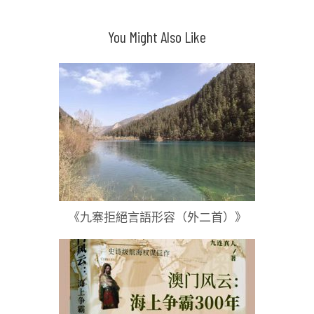
章
導
You Might Also Like
覽
《九寨拒絕言語形容（外二首）》