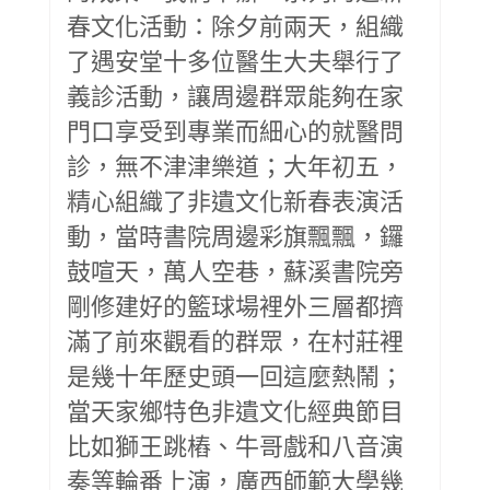
春文化活動：除夕前兩天，組織
了遇安堂十多位醫生大夫舉行了
義診活動，讓周邊群眾能夠在家
門口享受到專業而細心的就醫問
診，無不津津樂道；大年初五，
精心組織了非遺文化新春表演活
動，當時書院周邊彩旗飄飄，鑼
鼓喧天，萬人空巷，蘇溪書院旁
剛修建好的籃球場裡外三層都擠
滿了前來觀看的群眾，在村莊裡
是幾十年歷史頭一回這麼熱鬧；
當天家鄉特色非遺文化經典節目
比如獅王跳樁、牛哥戲和八音演
奏等輪番上演，廣西師範大學幾