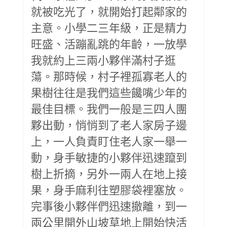
就被吃光了，就開始打起鄰家的
主意。小學二三年級，正是精力
旺盛、活蹦亂跳的年齡，一放學
我就約上三兩小夥伴滿村子逛
蕩。那時候，村子裡孤寡老人的
果樹往往是我們這些饞嘴少年的
最佳目標。我們一般是三四人團
夥出動，悄悄到了老人家房子邊
上，一人負責盯住老人家一舉一
動，身手敏捷的小夥伴迅速躥到
樹上折摘，另外一兩人在地上接
果，身手麻利往塑膠袋裡塞放。
完事後小夥伴們迅速撤離，到一
兩公里開外山坡草地上開始快活