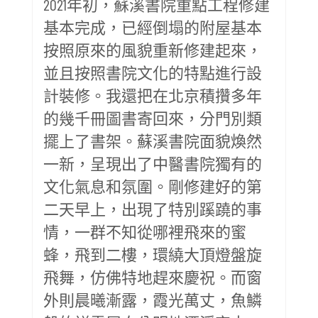
2021年初，蘇溪書院重點工程修建
基本完成，已經倒塌的附屋基本
按照原來的風貌重新修建起來，
並且按照書院文化的特點進行設
計裝修。我還把在北京積攢多年
的幾千冊圖書寄回來，分門別類
擺上了書架。蘇溪書院面貌煥然
一新，呈現出了中醫書院獨有的
文化氣息和氛圍。剛修建好的第
二天早上，出現了特別蹊蹺的事
情，一群不知從哪裡飛來的蜜
蜂，飛到二樓，環繞大頂燈盤旋
飛舞，仿佛特地趕來慶祝。而窗
外則晨曦漸露，霞光萬丈，魚鱗