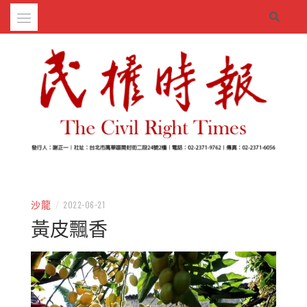
Skip
to
content
– 分享生活的大小新聞
民權時報
沙龍
/
2022-06-21
黃皮飄香