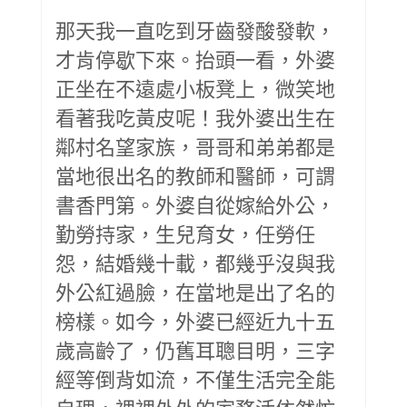
那天我一直吃到牙齒發酸發軟，
才肯停歇下來。抬頭一看，外婆
正坐在不遠處小板凳上，微笑地
看著我吃黃皮呢！我外婆出生在
鄰村名望家族，哥哥和弟弟都是
當地很出名的教師和醫師，可謂
書香門第。外婆自從嫁給外公，
勤勞持家，生兒育女，任勞任
怨，結婚幾十載，都幾乎沒與我
外公紅過臉，在當地是出了名的
榜樣。如今，外婆已經近九十五
歲高齡了，仍舊耳聰目明，三字
經等倒背如流，不僅生活完全能