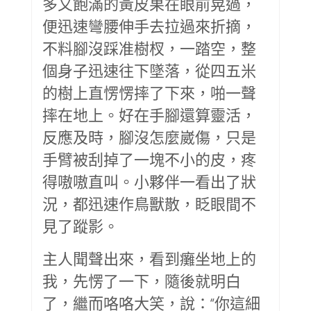
多又飽滿的黃皮果在眼前晃過，
便迅速彎腰伸手去拉過來折摘，
不料腳沒踩准樹杈，一踏空，整
個身子迅速往下墜落，從四五米
的樹上直愣愣摔了下來，啪一聲
摔在地上。好在手腳還算靈活，
反應及時，腳沒怎麼崴傷，只是
手臂被刮掉了一塊不小的皮，疼
得嗷嗷直叫。小夥伴一看出了狀
況，都迅速作鳥獸散，眨眼間不
見了蹤影。
主人聞聲出來，看到癱坐地上的
我，先愣了一下，隨後就明白
了，繼而咯咯大笑，說：“你這細