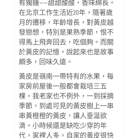
有獨鍾——甜甜酸酸，香味綿長。
在北京工作生活近20年，隨著歲
月的遷移，年齡增長，對黃皮越
發戀想，特別是果熟季節，恨不
得馬上飛奔回去，吃個夠。而關
於黃皮的記憶，說起來也是故事
頗多，回味久遠。
黃皮是嶺南一帶特有的水果，每
家房前屋後一般都會栽培三五
棵。我老家也不例外，一到採摘
季節，到處可見的黃皮樹上一串
串黃橙橙的黃皮，讓人垂涎欲
滴。小時候還是缺吃少穿的年
代，家裡人多，自家的黃皮很快