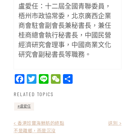
盧愛任：十二屆全國青聯委員，
梧州市政協常委，北京廣西企業
商會駐會副會長兼秘書長，兼任
桂商總會執行秘書長，中國民營
經濟研究會理事，中國商業文化
研究會副秘書長等職務。
Facebook
Twitter
Line
WeChat
Share
RELATED TOPICS
盧愛任
文
< 香港珍寶海鮮舫的終點
送別 >
不是離鄉，而是沉沒