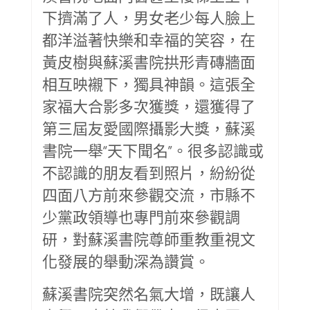
下擠滿了人，男女老少每人臉上
都洋溢著快樂和幸福的笑容，在
黃皮樹與蘇溪書院拱形青磚牆面
相互映襯下，獨具神韻。這張全
家福大合影多次獲獎，還獲得了
第三屆友愛國際攝影大獎，蘇溪
書院一舉“天下聞名”。很多認識或
不認識的朋友看到照片，紛紛從
四面八方前來參觀交流，市縣不
少黨政領導也專門前來參觀調
研，對蘇溪書院尊師重教重視文
化發展的舉動深為讚賞。
蘇溪書院突然名氣大增，既讓人