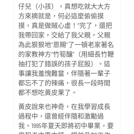
仔兒（小孩），真想吃就大大方
方來摘就是，何必這麼偷偷摸
摸，真是做賊心虛！”完了，還把
我帶回家，交給了我父親，父親
為此狠狠地“恩賜”了一頓老家著名
的家教神方“竹筍釀”（用細長竹鞭
抽打犯了錯誤的孩子屁股）。這
事讓我羞愧難當，伴隨著一輩子
都忘不了的辣痛，很長一段時間
都不想吃黃皮果了。
黃皮說來也神奇，在我學習成長
過程中，還曾經伴隨和激勵過
我。1995年夏天即將初中畢業，要