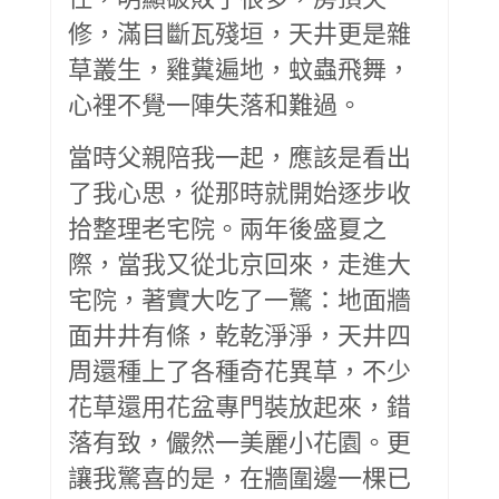
修，滿目斷瓦殘垣，天井更是雜
草叢生，雞糞遍地，蚊蟲飛舞，
心裡不覺一陣失落和難過。
當時父親陪我一起，應該是看出
了我心思，從那時就開始逐步收
拾整理老宅院。兩年後盛夏之
際，當我又從北京回來，走進大
宅院，著實大吃了一驚：地面牆
面井井有條，乾乾淨淨，天井四
周還種上了各種奇花異草，不少
花草還用花盆專門裝放起來，錯
落有致，儼然一美麗小花園。更
讓我驚喜的是，在牆圍邊一棵已