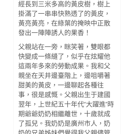
經長到三米多高的黃皮樹，樹上
掛滿了一串串快熟透了的黃皮，
黃亮黃亮，在綠葉的掩映中正散
發出一陣陣誘人的果香！
父親站在一旁，眯笑著，雙眼都
快變成一條縫了，似乎在炫耀他
這兩年多來的勞動成果。我和父
親坐在天井邊臺階上，邊咀嚼著
甜美的黃皮，一邊聊起各種往
事，很是感慨。父親出生于建國
翌年，上世紀五十年代“大躍進”時
期爺爺奶奶相繼離世，十歲就成
了孤兒。我奶奶是廣州市人，奶
奶的兄弟姊妹們覺得我父親儘管