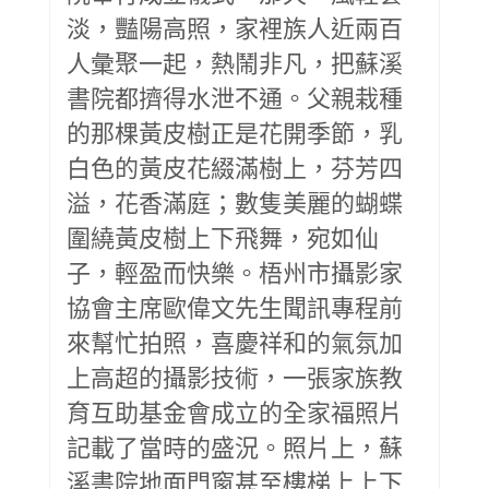
淡，豔陽高照，家裡族人近兩百
人彙聚一起，熱鬧非凡，把蘇溪
書院都擠得水泄不通。父親栽種
的那棵黃皮樹正是花開季節，乳
白色的黃皮花綴滿樹上，芬芳四
溢，花香滿庭；數隻美麗的蝴蝶
圍繞黃皮樹上下飛舞，宛如仙
子，輕盈而快樂。梧州市攝影家
協會主席歐偉文先生聞訊專程前
來幫忙拍照，喜慶祥和的氣氛加
上高超的攝影技術，一張家族教
育互助基金會成立的全家福照片
記載了當時的盛況。照片上，蘇
溪書院地面門窗甚至樓梯上上下