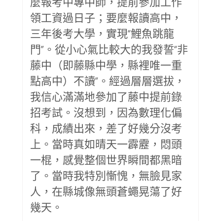
麼報考中專中師，提前參加工作
領工資過日子；要麼報讀高中，
三年後考大學，實現“鯉魚跳龍
門”。從小心氣比較大的我發誓“非
藤中（即藤縣中學，縣裡唯一重
點高中）不讀”。經過層層選拔，
我信心滿滿地參加了藤中提前錄
招考試。沒想到，因為數理化偏
科，成績出來，差了好幾分沒考
上。當時真如晴天一霹靂，悶頭
一棍，感覺整個世界瞬間都黑暗
了。當時我特別慚愧，無臉見家
人，在縣城像無頭蒼蠅晃蕩了好
幾天。