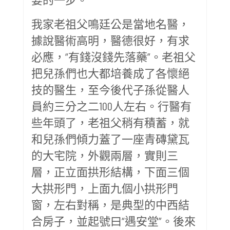
我家老祖父鳴廷公是當地名醫，
據說醫術高明，醫德很好，有求
必應，“有錢沒錢先落藥”。老祖父
把兒孫們也大都培養成了各懷絕
技的醫生，至今後代子孫從醫人
員約三分之二100人左右。行醫有
些年頭了，老祖父稍有積蓄，就
和兒孫們傾力蓋了一座青磚黛瓦
的大宅院，外觀兩層，實則三
層，正立面拱形結構，下面三個
大拱形門，上面九個小拱形門
窗，左右對稱，是典型的中西結
合房子，並起號曰“遇安堂”。後來