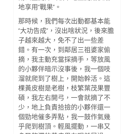
地享用“戰果”。
那時候，我們每次出動都基本能
“大功告成”，沒出啥狀況，後來膽
子越來越大，免不了出一些差
錯。有一次，到鄰居三祖婆家偷
摘，我主動充當採摘手，等放風
的小夥伴暗示沒事後，我一個吱
溜就爬到了樹上，開始幹活。這
棵黃皮樹是老樹，枝繁葉茂果豐
碩，我左右開弓，一會就摘了不
少，地上負責拾撿的小夥伴還一
個勁地催多弄點，我一鼓作氣幾
乎爬到樹頂。輕風擺動，一串又