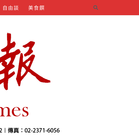
自由談
美食饌
4INDIRMEK