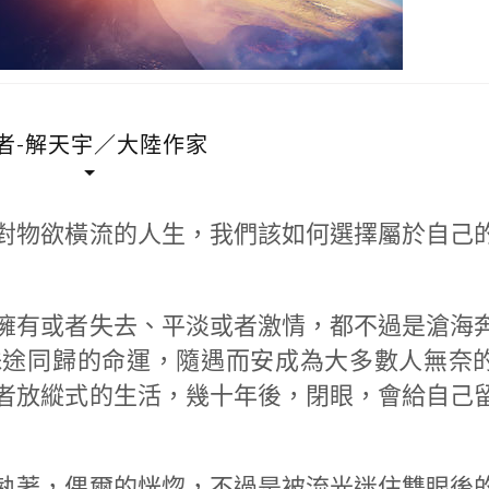
者-解天宇／大陸作家
對物欲橫流的人生，我們該如何選擇屬於自己
擁有或者失去、平淡或者激情，都不過是滄海
殊途同歸的命運，隨遇而安成為大多數人無奈
者放縱式的生活，幾十年後，閉眼，會給自己
執著，偶爾的恍惚，不過是被流光迷住雙眼後