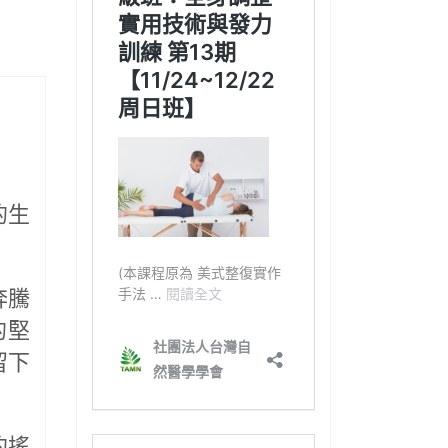
的生
奔騰
的堅
留下
的搖