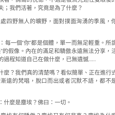
失；我們活著，究竟是為了什麼？
身處四野無人的曠野，面對撲面洶湧的季風，
：每一個“你”都是個體，單一而無足輕重。所
美”的假像。內在的滿足和驕傲永遠無法分享，
的過程知道自己在做什麼，已無遺憾……
什麼？我們真的清楚嗎？看似簡單、正在進行
行漸遠的梵唱，脫口而出或者沉默不語，都不
：什麼是塵埃？佛曰：一切。