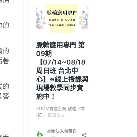
你的
謂的
活著
式的
是答