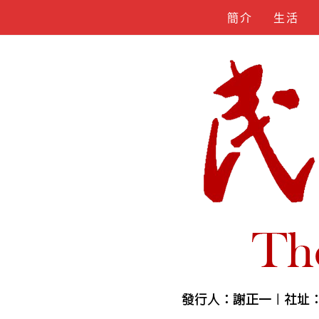
Skip
簡介
生活
to
content
人物誌