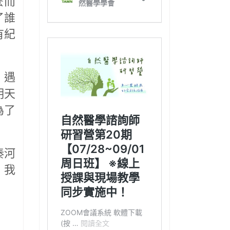
麼而
了誰
有紀
，遇
明天
為了
。
秦河
，我
！