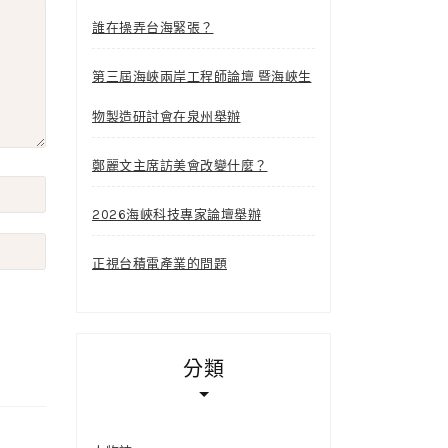
誰在操弄台海緊張？
第三屆海峽兩岸工程師論壇 暨海峽生
物製造研討會在泉州舉辦
鄭麗文主席訪美會改變什麼？
2026海峽科技專家論壇舉辦
正視台積電產業的問題
分類