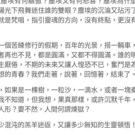
。塵埃有何驕傲？塵埃又有何悲喜？塵埃為什
陽光下飛舞迷住誰的雙眼？塵埃的沉淪又玷污
就是梵唱，指引靈魂的方向，沒有終點，更沒
一個苦練修行的假期，百年的光景，搭一輛車
者再也不見，都是圓滿，又都不得圓滿。誰的
生厭倦，不期的未來又讓人惶恐不已，奮鬥是
想的青春？我們走著，說著，回憶著，結束了
，如果是一棵樹，一粒沙，一滴水，或者一塊
我不知道，但我想，果真那樣，或許沉默千年
人形？要不然，人間何謂煉獄？
少混沌的羔羊迷返，又讓多少無知的生靈頓悟