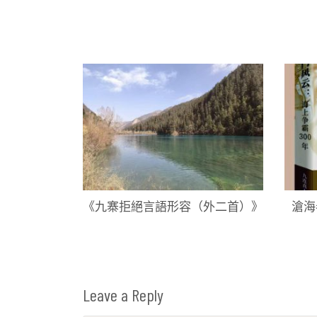
章
導
覽
《九寨拒絕言語形容（外二首）》
滄海
Leave a Reply