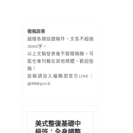
徵稿啟事
誠徵各類話題稿件，文長不超過
3000字。
以上文稿發表後不致贈稿酬。可
能也會刊載在其他媒體，歡迎投
稿！
投稿請加入編輯部官方LINE：
@986qniib