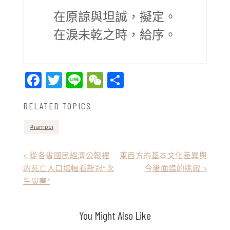
在原諒與坦誠，擬定。
在淚未乾之時，給序。
Facebook
Twitter
Line
WeChat
Share
RELATED TOPICS
iampei
文
< 從各省國民經濟公報裡
東西方的基本文化差異與
的死亡人口增幅看新冠“次
今後面臨的挑戰 >
章
生災害”
導
覽
You Might Also Like