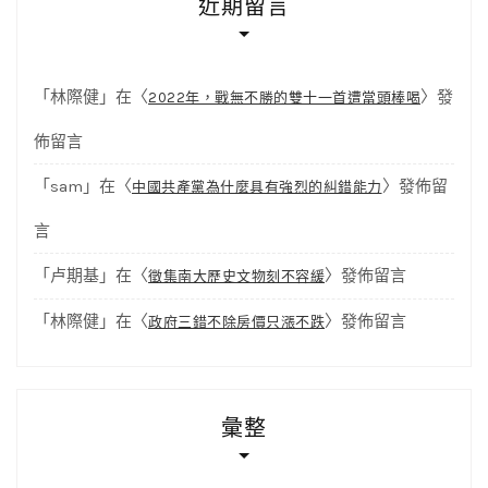
近期留言
「
林際健
」在〈
〉發
2022年，戰無不勝的雙十一首遭當頭棒喝
佈留言
「
sam
」在〈
〉發佈留
中國共產黨為什麼具有強烈的糾錯能力
言
「
卢期基
」在〈
〉發佈留言
徵集南大歷史文物刻不容緩
「
林際健
」在〈
〉發佈留言
政府三錯不除房價只漲不跌
彙整