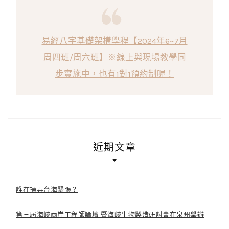
易經八字基礎架構學程【2024年6~7月
周四班/周六班】※線上與現場教學同
步實施中，也有1對1預約制喔！
近期文章
誰在操弄台海緊張？
第三屆海峽兩岸工程師論壇 暨海峽生物製造研討會在泉州舉辦