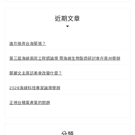
近期文章
誰在操弄台海緊張？
第三屆海峽兩岸工程師論壇 暨海峽生物製造研討會在泉州舉辦
鄭麗文主席訪美會改變什麼？
2026海峽科技專家論壇舉辦
正視台積電產業的問題
分類