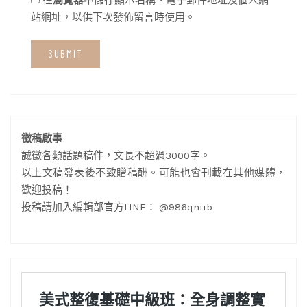
在
瀏覽器
中儲存顯示名稱、電子郵件地址及個人網
站網址，以供下次發佈留言時使用。
徵稿啟事
誠徵各類話題稿件，文長不超過3000字。
以上文稿發表後不致贈稿酬。可能也會刊載在其他媒體，
歡迎投稿！
投稿請加入編輯部官方LINE： @986qniib