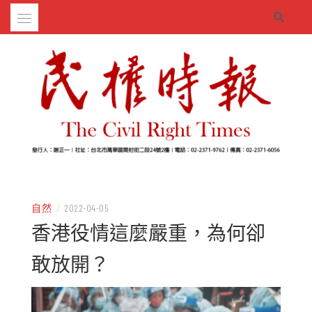
Skip
to
content
– 分享生活的大小新聞
民權時報
自然
/
2022-04-05
香港役情這麼嚴重，為何卻
敢放開？