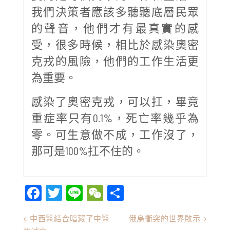
我們決策者應該多聽聽底層民眾
的聲音，他們才有最真實的感
受，很多時候，相比於感染奧密
克戎的風險，他們的工作生活更
為重要。
感染了奧密克戎，可以扛，畢竟
重症率只有0.1%，死亡率幾乎為
零。可生意做不成，工作沒了，
那可是100%扛不住的。
Facebook
Twitter
Line
WeChat
Share
文
< 中西醫結合暗藏了中醫
俄烏衝突的世界啟示 >