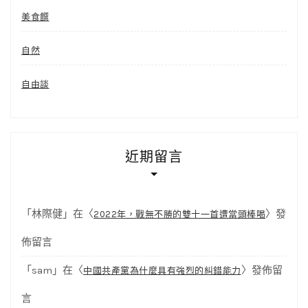
美食饌
自然
自由談
近期留言
「
林際健
」在〈
〉發
2022年，戰無不勝的雙十一首遭當頭棒喝
佈留言
「
sam
」在〈
〉發佈留
中國共產黨為什麼具有強烈的糾錯能力
言