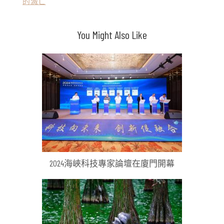
的滅亡
章
導
You Might Also Like
覽
2024海峽科技專家論壇在廈門開幕