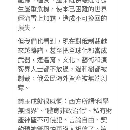
生嚴重危機，使本已困難的世界
經濟雪上加霜，造成不可挽回的
損失。
但我們也看到，現在對俄制裁越
來越離譜，甚至把全球化都當成
武器，連體育、文化、藝術和演
藝界人士都不放過，貓和樹都被
制裁，俄公民海外資產被無端剝
奪。
樂玉成就很感慨：西方所謂“科學
無國界”、“體育非政治化”、私有財
產神聖不可侵犯、言論自由、契
約精神等恐怕再沒人相信了。這