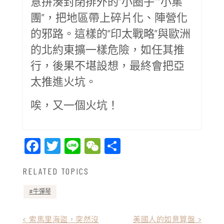
意拼湊封閉排外的“小圈子”“小集
團”，把地區帶上碎片化、陣營化
的邪路。這樣的“印太戰略”與歐洲
的北約東擴一樣危險，如任其推
行，後果不堪設想，最終會把亞
太推進火坑。
唉，又一個火坑！
Facebook
Twitter
Line
WeChat
Share
RELATED TOPICS
牛彈琴
文
< 索馬里海盜，突然沒
美國人的如意算盤 >