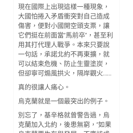
現在國際上出現這樣一種現象，
大國怕捲入矛盾衝突對自己造成
傷害，便對小國開空頭支票，讓
它們挺在前面當“馬前卒”，甚至利
用其打代理人戰爭。本來只要說
一句話，承諾北約不再東擴，就
可以結束危機、防止生靈塗炭，
但卻寧可煽風拱火，隔岸觀火……
真的很讓人痛心。
烏克蘭就是一個最突出的例子。
別忘了，基辛格就曾警告過，烏
克蘭加入北約，後患無窮，“如果