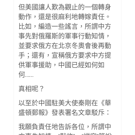
但美國讓人歎為觀止的一個轉身
動作，還是很麻利地轉嫁責任。
比如，編造一些謠言，所謂中方
事先對俄羅斯的軍事行動知情，
並要求俄方在北京冬奧會後再動
手；還有，宣稱俄方要求中方提
供軍事援助，中國已經如何如
何……
真相呢？
以至於中國駐美大使秦剛在《華
盛頓郵報》發表署名文章駁斥：
我願負責任地告訴各位，所謂中