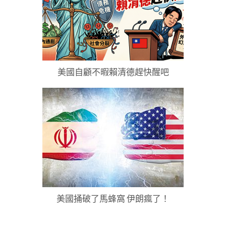
美國自顧不暇賴清德趕快醒吧
美國捅破了馬蜂窩 伊朗瘋了！