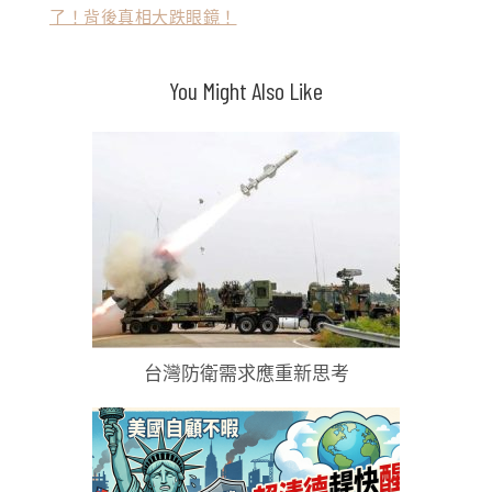
了！背後真相大跌眼鏡！
章
導
You Might Also Like
覽
台灣防衛需求應重新思考