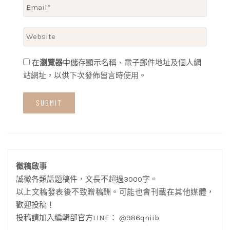
在
瀏覽器
中儲存顯示名稱、電子郵件地址及個人網
站網址，以供下次發佈留言時使用。
徵稿啟事
誠徵各類話題稿件，文長不超過3000字。
以上文稿發表後不致贈稿酬。可能也會刊載在其他媒體，
歡迎投稿！
投稿請加入編輯部官方LINE： @986qniib