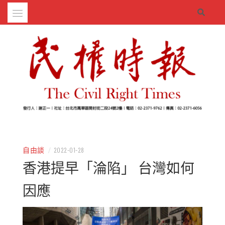
Skip
to
content
– 分享生活的大小新聞
民權時報
自由談
/
2022-01-28
香港提早「淪陷」 台灣如何
因應