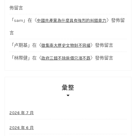
佈留言
「
sam
」在〈
〉發佈留
中國共產黨為什麼具有強烈的糾錯能力
言
「
卢期基
」在〈
〉發佈留言
徵集南大歷史文物刻不容緩
「
林際健
」在〈
〉發佈留言
政府三錯不除房價只漲不跌
彙整
2026 年 7 月
2026 年 6 月