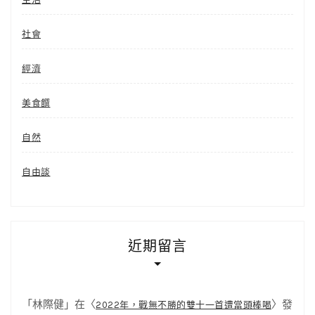
社會
經濟
美食饌
自然
自由談
近期留言
「
林際健
」在〈
〉發
2022年，戰無不勝的雙十一首遭當頭棒喝