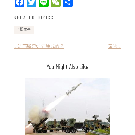
Facebook
Twitter
Line
WeChat
Share
RELATED TOPICS
楊雨亭
文
< 法西斯是如何煉成的？
黃沙 >
章
You Might Also Like
導
覽