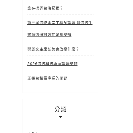
誰在操弄台海緊張？
第三屆海峽兩岸工程師論壇 暨海峽生
物製造研討會在泉州舉辦
鄭麗文主席訪美會改變什麼？
2026海峽科技專家論壇舉辦
正視台積電產業的問題
分類