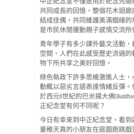
中正紀念堂不僅是用於紀念先總
共同成長的回憶，整個花木迴廊
結成佳偶，共同維護美滿姻緣的
是市民休閒運動親子感情交流所
青年學子有多少課外藝文活動，
空間，人們在此感受歷史流過的
物下所共享之美好回憶。
綠色執政下許多思維激進人士，
動輒以惡劣言語表達情緒反彈。但若
於西元6世紀的巴米揚大佛(Buddha
正紀念堂有何不同呢？
今日有幸來到中正紀念堂，看到
童稚天真的小朋友在庭園跑跳戲