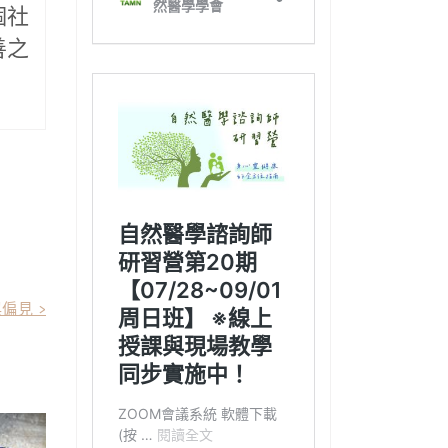
個社
善之
偏見 >