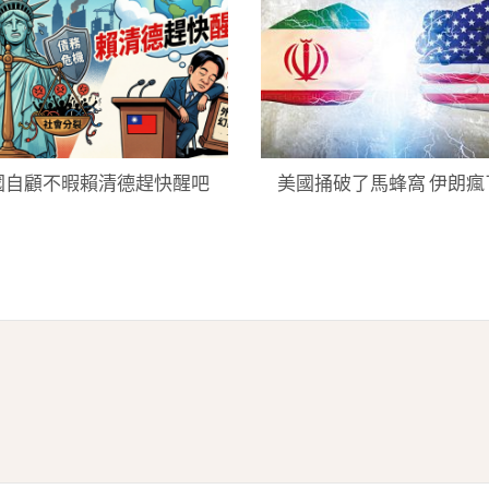
國自顧不暇賴清德趕快醒吧
美國捅破了馬蜂窩 伊朗瘋