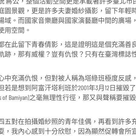
統 蔣公，整個活動空間更是承載著許多臺北市
庭園景觀，更是許多夫妻婚紗攝影，留下年輕
場域。而國家音樂廳與國家演藝廳中間的廣場
使用空間。
都在此留下青春倩影，這是證明這是個充滿善
軌跡，那有威權？豈有仇恨？只有在臺灣標誌
心中充滿仇恨，但對被人稱為塔綠班極度反感
是想到阿富汗塔利班於2001年3月12日摧毀
s of Bamiyan)之毫無理性行徑，那又與聲稱要摧
四五對在拍攝婚紗照的青年佳偶，再看到許多
耍，我內心感到十分欣慰，因為顯然促轉會所