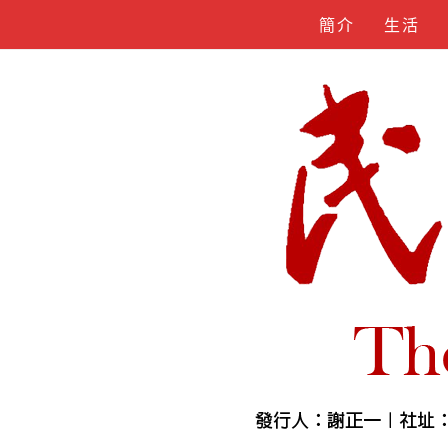
Skip
簡介
生活
to
content
人物誌