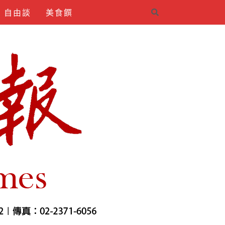
自由談
美食饌
4INDIRMEK