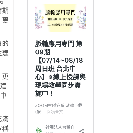
民
時期
，更
良的
性建
，更
了建
毀中
充滿
宣稱