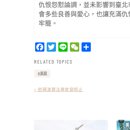
仇恨怨懟論調，並未影響到臺北
會多些良善與愛心，也讓充滿仇
牢籠。
Facebook
Twitter
Line
WeChat
Share
RELATED TOPICS
張競
文
< 密碼演算法專家章照止
章
導
覽