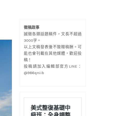
徵稿啟事
誠徵各類話題稿件，文長不超過
3000字。
以上文稿發表後不致贈稿酬。可
能也會刊載在其他媒體，歡迎投
稿！
投稿請加入編輯部官方LINE：
@986qniib