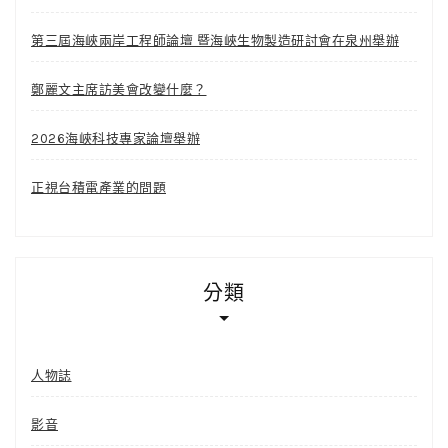
第三屆海峽兩岸工程師論壇 暨海峽生物製造研討會在泉州舉辦
鄭麗文主席訪美會改變什麼？
2026海峽科技專家論壇舉辦
正視台積電產業的問題
分類
人物誌
影音