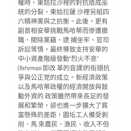
權時，東姑拉沙裡的對抗造成巫
統的分裂，東姑拉薩 沙裡另組四
六精神黨與之抗衡。此後，更有
副首相安華挑戰馬哈蒂而慘遭撤
職、開除黨籍、逮 捕坐牢、官司
訴訟等情，最終導致支持安華的
中小資產階級發動“烈火不息”
(Reformasi 即改 革的音譯)的街頭抗
爭與公正党的成立。新經濟政策
以及馬哈蒂政權的經濟開放與鼓
勵外資的 政策雖然帶來長足的發
展和繁榮，卻也進一步擴大了貧
富懸殊的差距，園坵工人備受剝
削、馬 來農民、漁民、收入不但