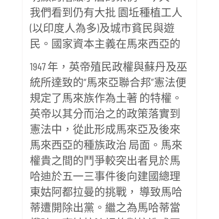
我們看到仍有大批 園坵種植工人
(以印度人為多)及城市貧民與遊
民。國家資本主義在馬來西亞的
1947 年，英帝殖民政權與蘇丹及巫
統所達致的“馬來亞聯合邦”憲法便
規定了馬來族作為土著 的特權。
英帝以其分而治之的政策落實到
憲法中，從此形成馬來亞及後來
馬來西亞的種族政治 局面。馬來
權貴之間的鬥爭較突出者見於馬
哈迪於五一三事件後向建國總理
東姑阿都拉曼的挑戰， 導致馬哈
蒂遭開除出黨。繼之為馬哈蒂當