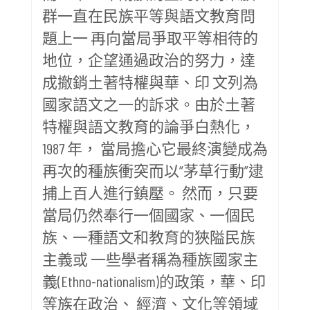
群一直在民族平等與語文教育問
題上一 再向當局爭取平等相待的
地位，企望通過政治的努力，達
成撤銷土著特權與華、印 文列為
國家語文之一的訴求。由於土著
特權與語文教育的論爭白熱化，
1987 年， 當局擔心它最終演變成為
再次的種族衝突而以“茅草行動”逮
捕上百人進行鎮壓。 然而，只要
當局仍然奉行一個國家、一個民
族、一種語文和教育的狹隘民族
主義或 一些學者稱為種族國家主
義(Ethno-nationalism)的政策，華、印
等族在政治、 經濟、文化等領域