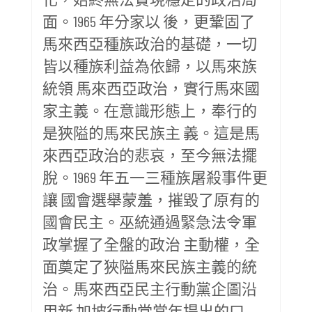
面。1965 年分家以 後，更鞏固了
馬來西亞種族政治的基礎，一切
皆以種族利益為依歸，以馬來族
統領 馬來西亞政治，實行馬來國
家主義。在意識形態上，奉行的
是狹隘的馬來民族主 義。這是馬
來西亞政治的悲哀，至今無法擺
脫。1969 年五一三種族屠殺事件更
讓 國會選舉蒙羞，摧毀了原有的
國會民主。巫統通過緊急法令軍
政掌握了全盤的政治 主動權，全
面奠定了狹隘馬來民族主義的統
治。馬來西亞民主行動黨企圖沿
用新 加坡行動党當年提出的口