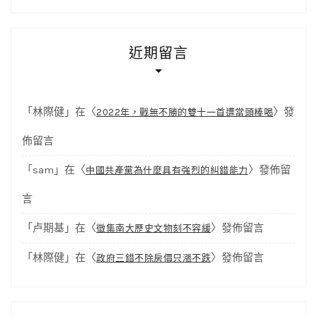
近期留言
「
林際健
」在〈
〉發
2022年，戰無不勝的雙十一首遭當頭棒喝
佈留言
「
sam
」在〈
〉發佈留
中國共產黨為什麼具有強烈的糾錯能力
言
「
卢期基
」在〈
〉發佈留言
徵集南大歷史文物刻不容緩
「
林際健
」在〈
〉發佈留言
政府三錯不除房價只漲不跌