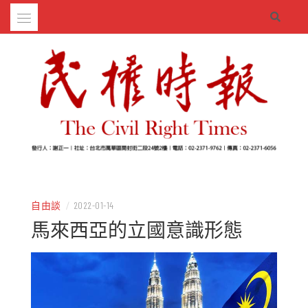
Skip
to
content
– 分享生活的大小新聞
民權時報
自由談
/
2022-01-14
馬來西亞的立國意識形態