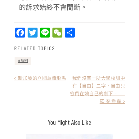
的訴求始終不會間斷。
Facebook
Twitter
Line
WeChat
Share
RELATED TOPICS
陳劍
文
< 新加坡的立國意識形態
我們沒有一所大學校訓中
有【自由】二字，自由只
章
會倒在她自己的劍下。——
導
羅·安·詹森 >
覽
You Might Also Like