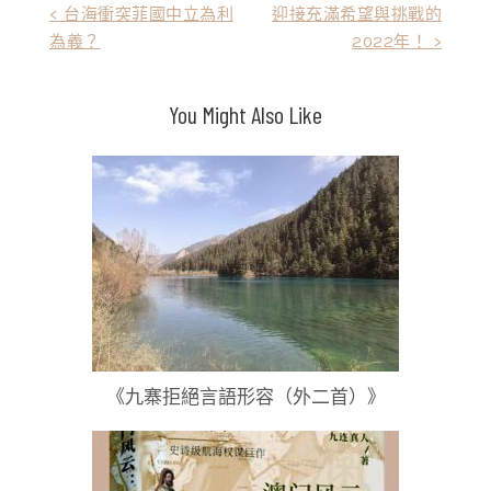
文
< 台海衝突菲國中立為利
迎接充滿希望與挑戰的
為義？
2022年！ >
章
導
You Might Also Like
覽
《九寨拒絕言語形容（外二首）》