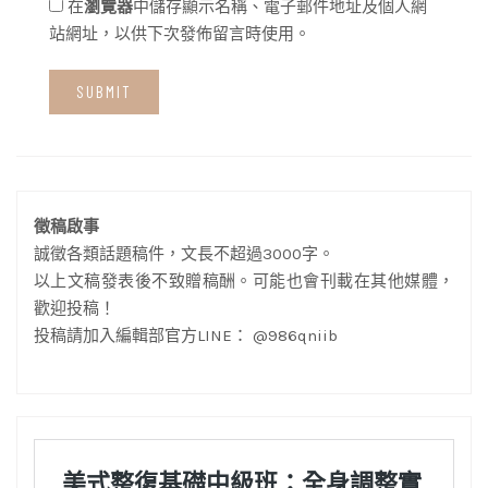
在
瀏覽器
中儲存顯示名稱、電子郵件地址及個人網
站網址，以供下次發佈留言時使用。
徵稿啟事
誠徵各類話題稿件，文長不超過3000字。
以上文稿發表後不致贈稿酬。可能也會刊載在其他媒體，
歡迎投稿！
投稿請加入編輯部官方LINE： @986qniib