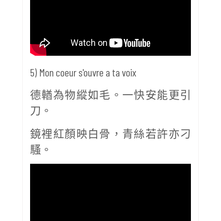
5) Mon coeur s'ouvre a ta voix
德輶為物縱如毛。一快安能更引
刀。
鏡裡紅顏映白骨，青絲若許亦刁
騷。