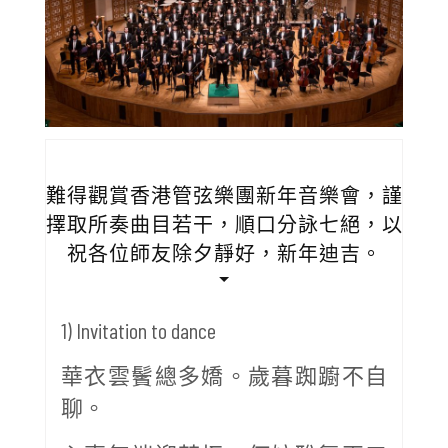
難得觀賞香港管弦樂團新年音樂會，謹
擇取所奏曲目若干，順口分詠七絕，以
祝各位師友除夕靜好，新年迪吉。
1) Invitation to dance
華衣雲鬢總多嬌。歲暮踟躕不自
聊。