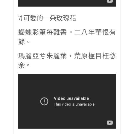
7) 可愛的一朵玫瑰花
螮蝀彩筆每難書。二八年華恨有
餘。
瑪麗亞兮朱麗葉，荒原極目枉愁
余。