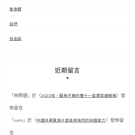
美食饌
自然
自由談
近期留言
「
林際健
」於〈
〉發
2022年，戰無不勝的雙十一首遭當頭棒喝
佈留言
「
sam
」於〈
〉發佈留
中國共產黨為什麼具有強烈的糾錯能力
言