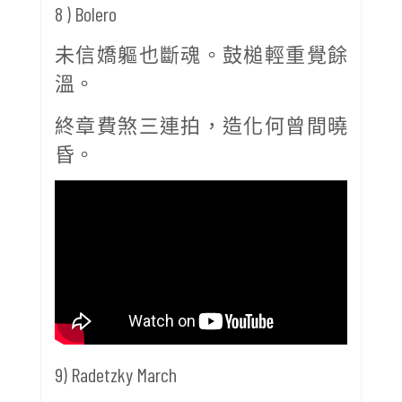
8 ) Bolero
未信嬌軀也斷魂。鼓槌輕重覺餘
溫。
終章費煞三連拍，造化何曾間曉
昏。
9) Radetzky March