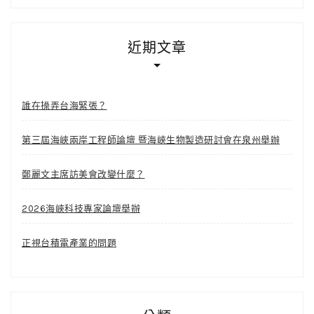
近期文章
誰在操弄台海緊張？
第三屆海峽兩岸工程師論壇 暨海峽生物製造研討會在泉州舉辦
鄭麗文主席訪美會改變什麼？
2026海峽科技專家論壇舉辦
正視台積電產業的問題