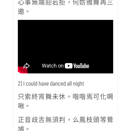
心事無端迎若拒，何妨雅舞再三
邀。
2) I could have danced all night
只索終宵舞未休。喈喈焉可化啁
啾。
正音歧舌無須判，么鳳枝頭等鷽
鳩。