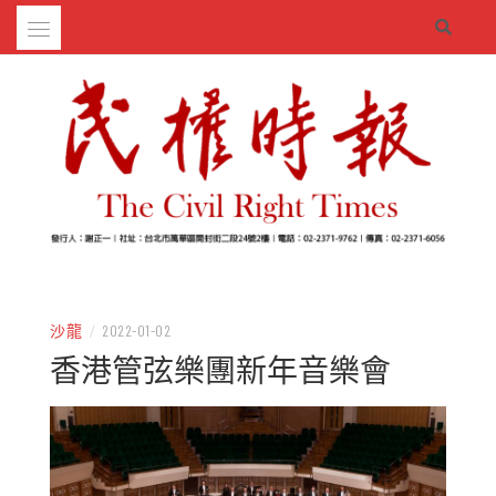
Skip
to
content
– 分享生活的大小新聞
民權時報
沙龍
/
2022-01-02
香港管弦樂團新年音樂會