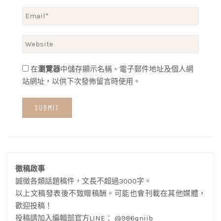
在
瀏覽器
中儲存顯示名稱、電子郵件地址及個人網
站網址，以供下次發佈留言時使用。
徵稿啟事
誠徵各類話題稿件，文長不超過3000字。
以上文稿發表後不致贈稿酬。可能也會刊載在其他媒體，
歡迎投稿！
投稿請加入編輯部官方LINE： @986qniib