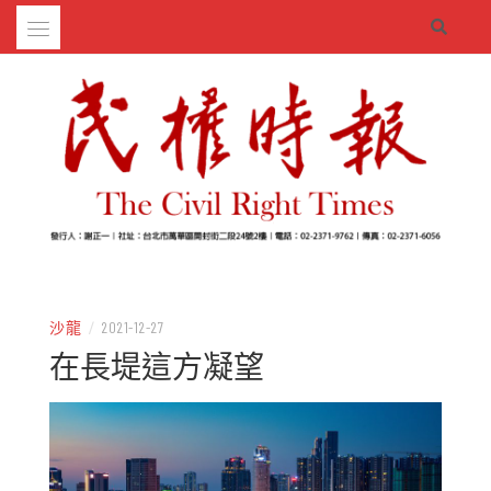
Skip
to
content
– 分享生活的大小新聞
民權時報
沙龍
/
2021-12-27
在長堤這方凝望