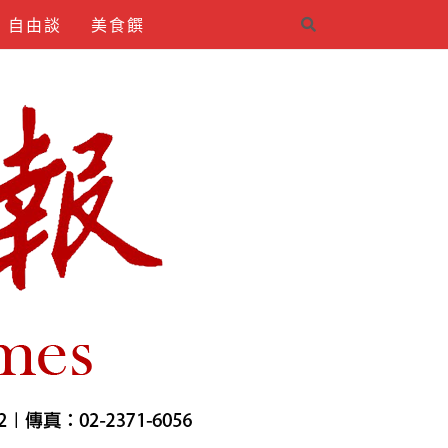
自由談
美食饌
4INDIRMEK