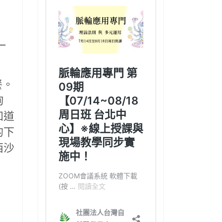
一
餐。
詢
知道
的下
西沙