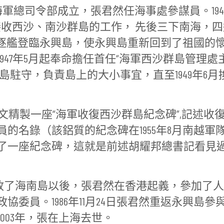
海軍總司令部成立，張君然任海事處參謀員。194
接收西沙、南沙群島的工作， 先後三下南海，四
號”驅逐艦登臨永興島，使永興島重新回到了祖國的
947年5月起奉命擔任首任“海軍西沙群島管理處
興島駐守，負責島上的大小事宜，直至1949年6月
精製一座“海軍收復西沙群島紀念碑”,記述收
的名錄（該鋁質的紀念碑在1955年8月南越軍
了一座紀念碑，這就是前述胡耀邦總書記看見
解放了海南島以後，張君然在香港起義，參加了
委員。1986年11月24日張君然重返永興島參
003年，張在上海去世。