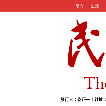
Skip
簡介
生活
to
content
人物誌