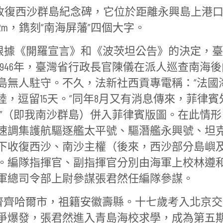
復西沙群島紀念碑，它位於距離永興島上港口3
92m，鐫刻“南海屏藩”四個大字。
，根據《開羅宣言》和《波茨坦公告》的決定，臺
946年，臺灣省行政長官陳儀在派人巡查南海後
島無人駐守。不久，法新社西貢專電稱：“法國
登陸，逗留15天。”同年8月又有消息傳來，菲律賓
島”（即我南沙群島）併入菲律賓版圖。在此情形
速調集護航驅逐艦太平號、驅潛艦永興號、坦
下收復西沙、南沙主權（後來，西沙部分島嶼
。編隊指揮官、副指揮官分別由海軍上校林遵
軍總司令部上尉參謀張君然任編隊參謀。
省齊齊哈爾市，祖籍安徽壽縣。十七歲考入北京
爭爆發，張君然進入青島海校求學，成為第五