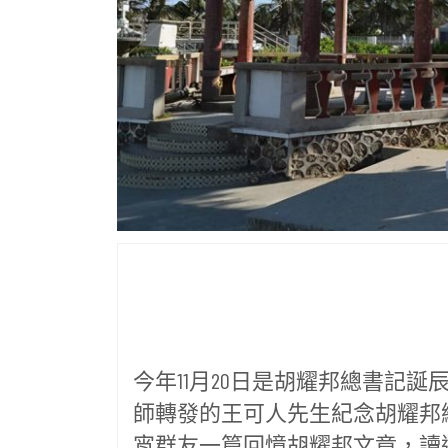
今年11月20日是胡耀邦總書記誕
師轉發的王可人先生紀念胡耀邦總
宵群友一篇回憶胡耀邦文章，讀