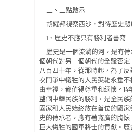
三、三點啟示
胡耀邦視察西沙，對待歷史態
1、歷史不應只有勝利者書寫
歷史是一個流淌的河，是有傳
個朝代對另一個朝代的全盤否定
八百四十年，從那時起，為了反
次鬥爭中犧牲的人民英雄永垂不
由幸福，都值得尊重和緬懷。1
整個中華民族的勝利，是全民族
國家和人民始終放在首位的國家
史的傳承者，應有著寬廣的胸懷
巨大犧牲的國軍將士的貢獻。歷