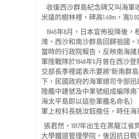
收復西沙群島紀念碑又叫海軍收
米遠的樹林裡，碑高1.49m，寬0.
1945年8月，日本宣佈投降後
灣、西沙和南沙群島回歸祖國。1
當時的行政院報告，反映南海諸
軍陸戰隊於1946年5月曾在西沙
交部長季裡諾表示要將“新南群
下，民國政府的海軍總司令部迅
陸艦中建號及中業號組成編隊南
海太平島即以這些軍艦名命名）
軍上校科長姚汝鈺擔任，時任海
張君然，1917年出生在黑龍江
大學鐵道管理學院。後因抗日戰