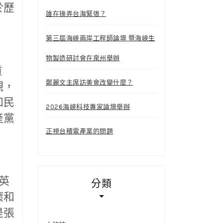
於歷
誰在操弄台海緊張？
第三屆海峽兩岸工程師論壇 暨海峽生
物製造研討會在泉州舉辦
貢
鄭麗文主席訪美會改變什麼？
觀，
和民
2026海峽科技專家論壇舉辦
產黨
正視台積電產業的問題
英
分類
懷和
是張