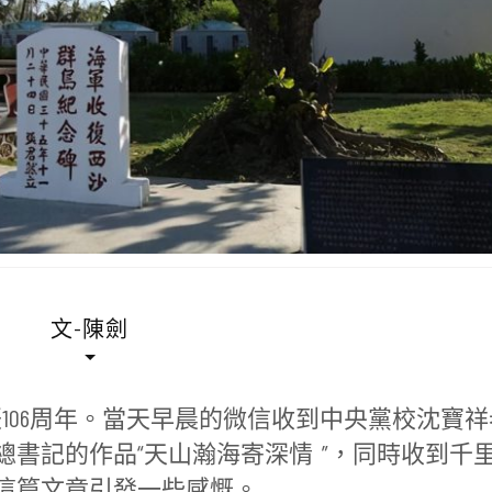
文-陳劍
辰106周年。當天早晨的微信收到中央黨校沈寶祥
書記的作品“天山瀚海寄深情 ”，同時收到千
這篇文章引發一些感慨。