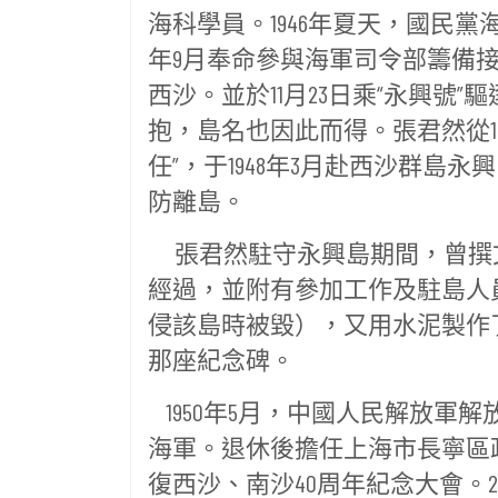
海科學員。1946年夏天，國民黨
年9月奉命參與海軍司令部籌備
西沙。並於11月23日乘“永興
抱，島名也因此而得。張君然從1
任”，于1948年3月赴西沙群島永
防離島。
張君然駐守永興島期間，曾撰文
經過，並附有參加工作及駐島人員
侵該島時被毀），又用水泥製作
那座紀念碑。
1950年5月，中國人民解放軍
海軍。退休後擔任上海市長寧區政協
復西沙、南沙40周年紀念大會。2