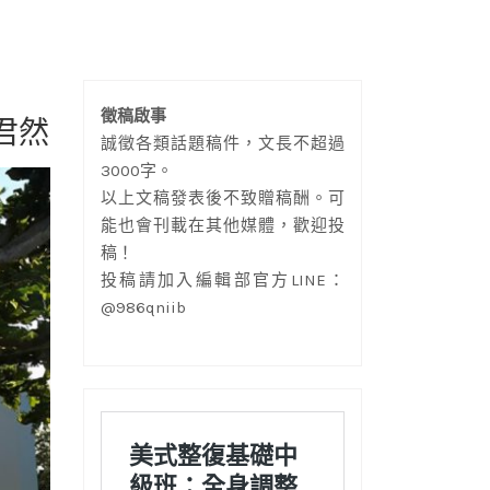
徵稿啟事
君然
誠徵各類話題稿件，文長不超過
3000字。
以上文稿發表後不致贈稿酬。可
能也會刊載在其他媒體，歡迎投
稿！
投稿請加入編輯部官方LINE：
@986qniib