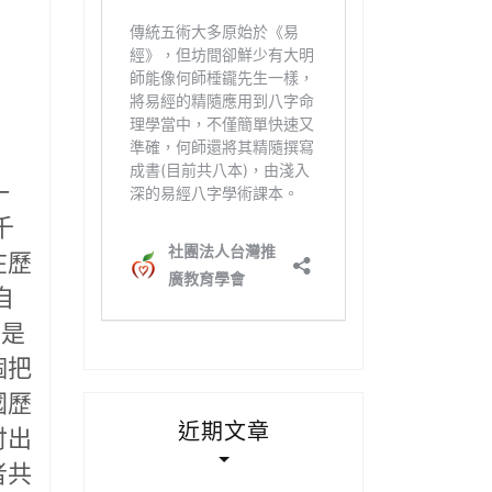
一
千
在歷
自
，是
個把
國歷
近期文章
付出
者共