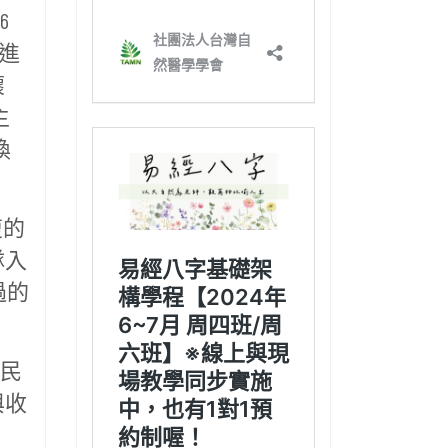
6
進
懷
主
換
復的
隊入
過的
人民
與收