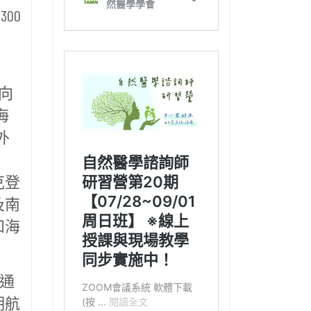
00
向
海
外
克登
及南
和海
交通
期航