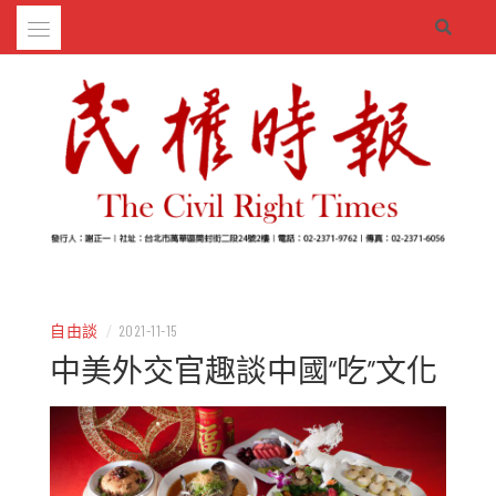
Skip
to
content
– 分享生活的大小新聞
民權時報
自由談
/
2021-11-15
中美外交官趣談中國“吃”文化