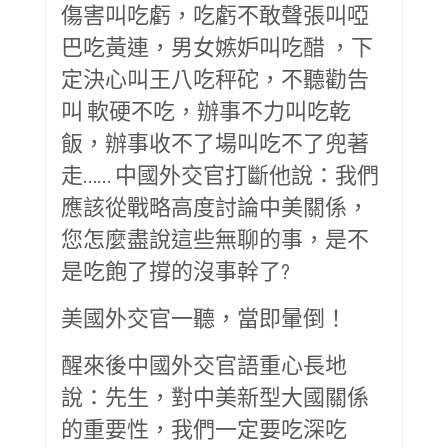
傷害叫吃虧，吃虧不敢聲張叫啞
巴吃黃連，男女嫉妒叫吃醋 ，下
定決心叫王八吃秤砣，不聽勸告
叫 軟硬不吃，辦事不力叫吃乾
飯，辦事收不了場叫吃不了兜著
走…… 中國外交官打斷他說：我們
應該從戰略高度討論中美關係，
您怎麼盡說這些無聊的事，是不
是吃飽了撐的沒事幹了?
美國外交官一聽，當即暈倒！
醒來後中國外交官語重心長地
說：先生，對中美新型大國關係
的重要性，我們一定要吃深吃