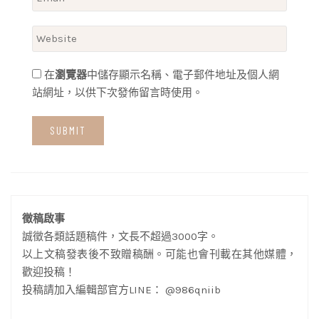
在
瀏覽器
中儲存顯示名稱、電子郵件地址及個人網
站網址，以供下次發佈留言時使用。
徵稿啟事
誠徵各類話題稿件，文長不超過3000字。
以上文稿發表後不致贈稿酬。可能也會刊載在其他媒體，
歡迎投稿！
投稿請加入編輯部官方LINE： @986qniib