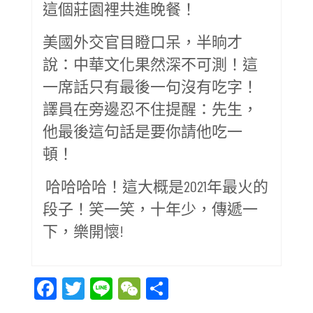
這個莊園裡共進晚餐！
美國外交官目瞪口呆，半晌才
說：中華文化果然深不可測！這
一席話只有最後一句沒有吃字！
譯員在旁邊忍不住提醒：先生，
他最後這句話是要你請他吃一
頓！
哈哈哈哈！這大概是2021年最火的
段子！笑一笑，十年少，傳遞一
下，樂開懷!
Facebook
Twitter
Line
WeChat
Share