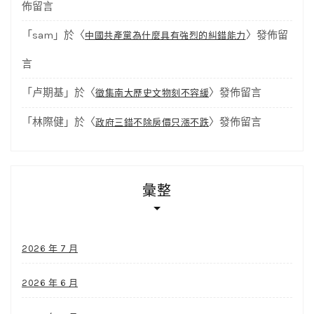
佈留言
「
sam
」於〈
〉發佈留
中國共產黨為什麼具有強烈的糾錯能力
言
「
卢期基
」於〈
〉發佈留言
徵集南大歷史文物刻不容緩
「
林際健
」於〈
〉發佈留言
政府三錯不除房價只漲不跌
彙整
2026 年 7 月
2026 年 6 月