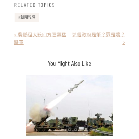
RELATED TOPICS
新聞報導
文
< 龔鵬程大殺四方喜迎猛
這個政府是笨？還是壞？
將軍
>
章
導
You Might Also Like
覽