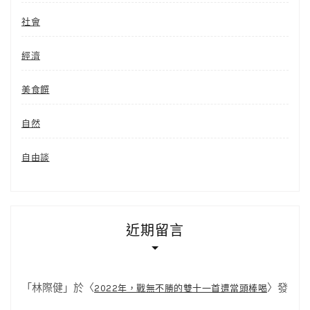
社會
經濟
美食饌
自然
自由談
近期留言
「
林際健
」於〈
〉發
2022年，戰無不勝的雙十一首遭當頭棒喝