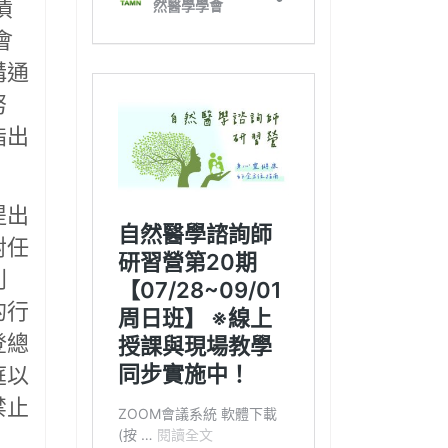
債
會
溝通
努
指出
提出
對任
利
的行
登總
庭以
禁止