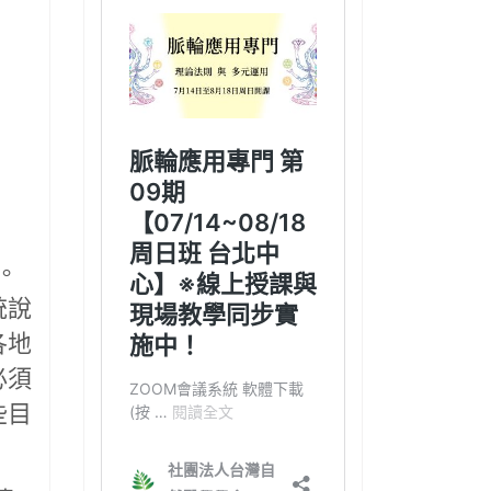
。
統說
各地
必須
些目