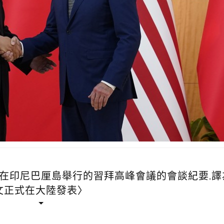
就在印尼巴厘島舉行的習拜高峰會議的會談紀要.譯
文正式在大陸發表〉