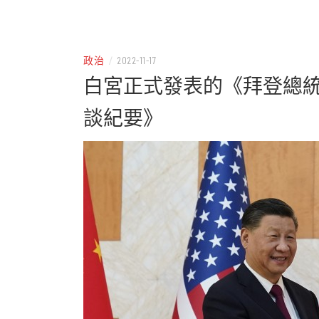
– 分享生活的大小新聞
民權
政治
/
2022-11-17
白宮正式發表的《拜登總
談紀要》