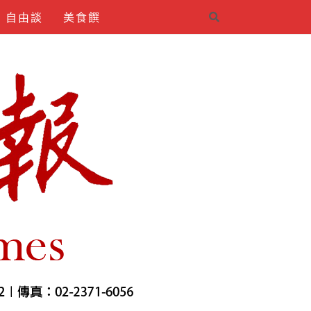
自由談
美食饌
4INDIRMEK