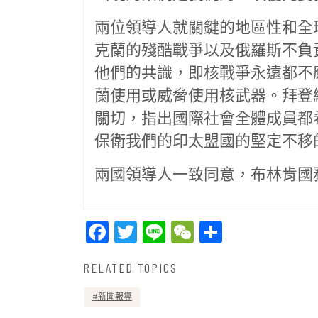
兩位領導人就關鍵的地區性和全
克蘭的殘酷戰爭以及俄羅斯不負
他們的共識，即核戰爭永遠都不
蘭使用或威脅使用核武器。拜登
關切，指出國際社會全體成員都
保衛我們的印太盟國的堅定不移
兩國領導人一致同意，布林肯國
Facebook
Twitter
Line
WeChat
Share
RELATED TOPICS
新聞報導