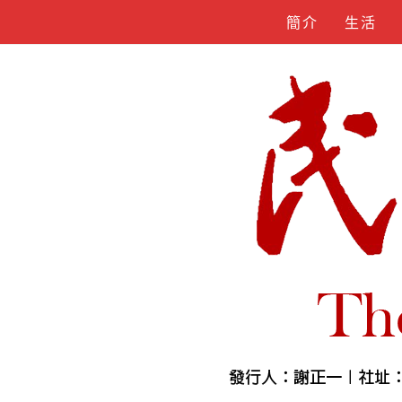
Skip
簡介
生活
to
content
人物誌