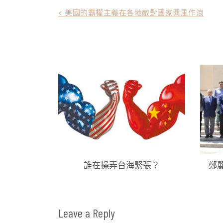
文
< 美國的霸權主義在各地敵對國家興風作浪
章
導
覽
誰在操弄台海緊張？
鄭
Leave a Reply