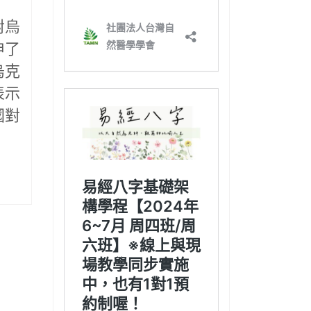
對烏
申了
烏克
表示
國對