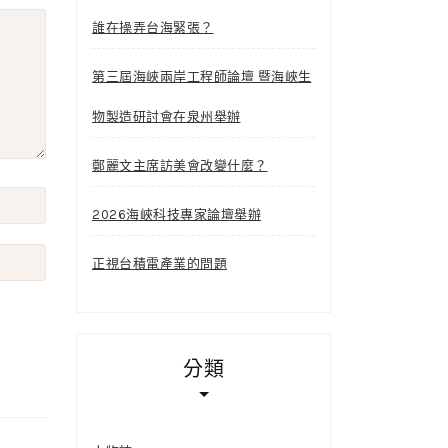
誰在操弄台海緊張？
第三屆海峽兩岸工程師論壇 暨海峽生
物製造研討會在泉州舉辦
鄭麗文主席訪美會改變什麼？
2026海峽科技專家論壇舉辦
正視台積電產業的問題
分類