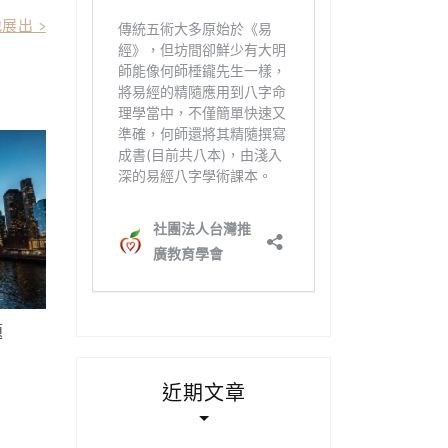
展出 >
題
近期文章