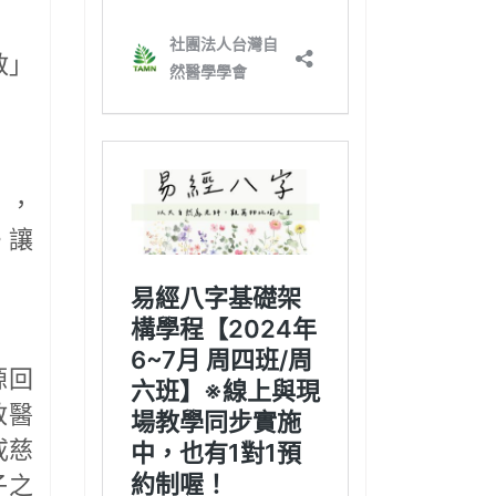
教」
」，
。讓
源回
教醫
或慈
子之