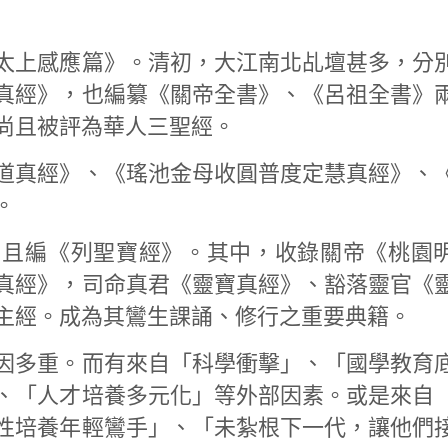
太上感應篇》。清初，大江南北乩壇甚多，分
真經》，也編纂《關帝全書》、《呂祖全書》
尚且被評為華人三聖經。
道真經》、《瑤池金母收圓普度定慧真經》、
。
尚且編《列聖寶經》。其中，收錄關帝《桃園
真經》，司命真君《靈寶真經》、豁落靈官《
主經。成為其鸞生課誦、修行之重要典籍。
因多重。而有來自「科學衝擊」、「國學教育
、「人才培養多元化」等外部因素。或是來自
性培養年輕鸞手」、「未紮根下一代，讓他們