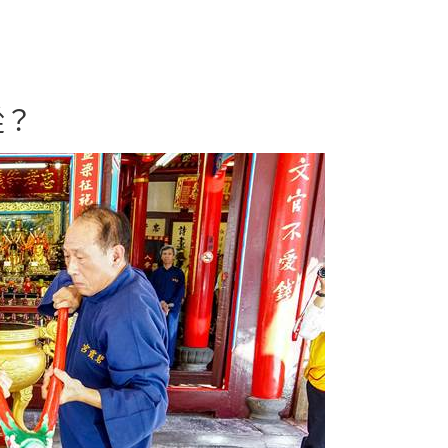
時報
從？