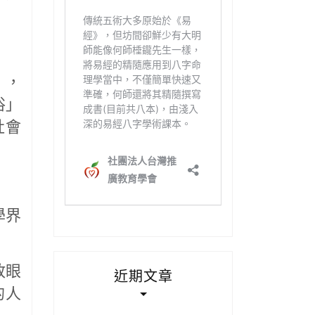
」，
俗」
社會
學界
放眼
近期文章
的人