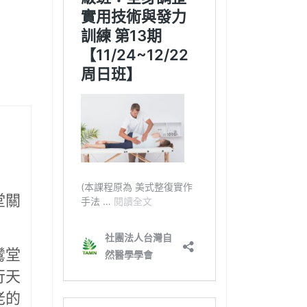
堂關
鸞堂
行天
老的