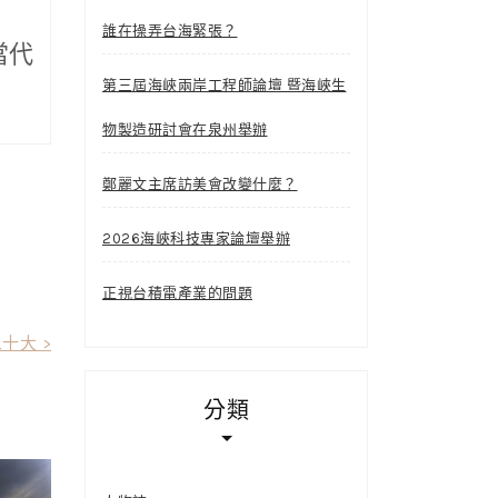
誰在操弄台海緊張？
當代
第三屆海峽兩岸工程師論壇 暨海峽生
物製造研討會在泉州舉辦
鄭麗文主席訪美會改變什麼？
2026海峽科技專家論壇舉辦
正視台積電產業的問題
十大 >
分類