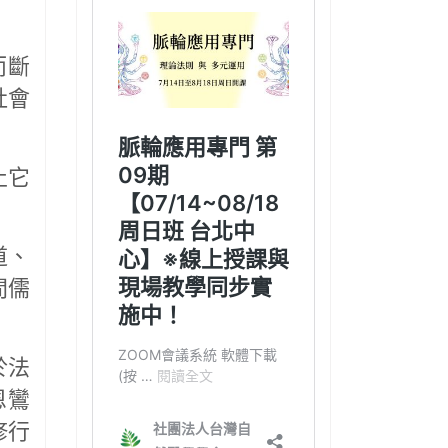
而斷
社會
止它
道、
間儒
於法
恩鸞
修行