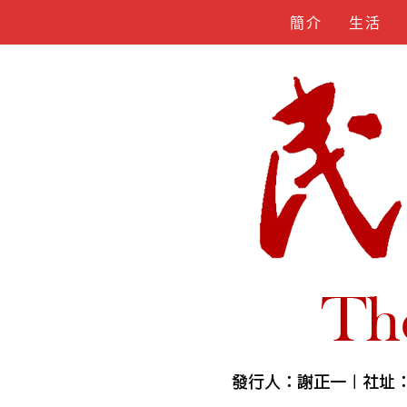
Skip
簡介
生活
to
content
人物誌