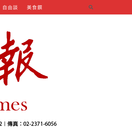
自由談
美食饌
4INDIRMEK