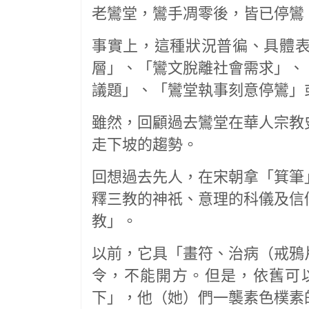
老鸞堂，鸞手凋零後，皆已停鸞
事實上，這種狀況普徧、具體
層」、「鸞文脫離社會需求」、
議題」、「鸞堂執事刻意停鸞」
雖然，回顧過去鸞堂在華人宗教
走下坡的趨勢。
回想過去先人，在宋朝拿「箕筆
釋三教的神祇、意理的科儀及信
教」。
以前，它具「畫符、治病（戒鴉
令，不能開方。但是，依舊可
下」，他（她）們一襲素色樸素