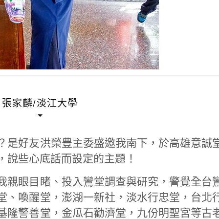
張家麟/淡江大學
？是好友洪榮豊主委盛邀我南下，於高雄意誠
，說些心底話而設定的主題！
我親眼目睹、投入鸞堂調查與研究，警覺全台
堂、喚醒堂，澎湖一新社，淡水行忠堂，台北
基隆警善堂，金瓜石勸濟堂，九份明聖宮等古