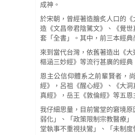
成神。
於宋朝，曾經著造膾炙人口的《
造《文昌帝君陰騭文》、《覺世
套「全書」。其中，前三本經典
來到當代台灣，依舊著造出《大
樞涵三妙經》等流行甚廣的經典
恩主公信仰體系之前輩賢者，
經》，呂祖《醒心經》、《大洞
真經》，岳王《敦倫經》等五恩
我仔細思量，目前鸞堂的窘境原
弱化」、「政策限制宗教醫療」
堂執事不重視扶鸞」、「未制度