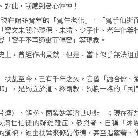
。對此，我感到憂心忡忡！
表現在諸多鸞堂的「鸞生老化」、「鸞手仙逝
「鸞文未關心環保、未婚、少子化、老年化等
或「鸞手不再通靈而停鸞」等現象。
史上，曾經作出貢獻。但是，當下似乎無法阻
」扶乩至今，已有千年之久。它曾「融合儒、
仰」，是獨立於道、釋兩教，獨樹一格的「民
片煙）、解惑、問紫姑等濟世功能」；現在礙
以濟世信徒的疑難雜症。參與者，自稱「沐
的道袍，經由扶鸞來修品修德，甚至渴望著、