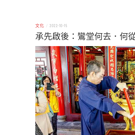
– 分享生活的大小新聞
民權
文化
/
2022-10-15
承先啟後：鸞堂何去．何