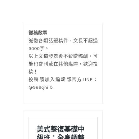
徵稿啟事
誠徵各類話題稿件，文長不超過
3000字。
以上文稿發表後不致贈稿酬。可
能也會刊載在其他媒體，歡迎投
稿！
投稿請加入編輯部官方LINE：
@986qniib