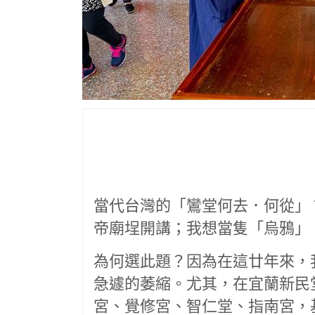
當代台灣的「鸞堂何去．何從」
帝廟埕開講；我想當隻「烏鴉」
為何選此題？因為在這廿年來，
急遽的萎縮。尤其，在宜蘭新民
宮、覺修宮、智仁堂、指南宮，