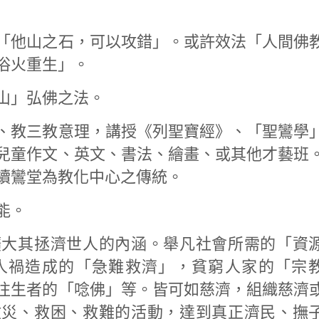
「他山之石，可以攻錯」。或許效法「人間佛
浴火重生」。
山」弘佛之法。
、教三教意理，講授《列聖寶經》、「聖鸞學
兒童作文、英文、書法、繪畫、或其他才藝班
續鸞堂為教化中心之傳統。
能。
擴大其拯濟世人的內涵。舉凡社會所需的「資
人禍造成的「急難救濟」，貧窮人家的「宗
往生者的「唸佛」等。皆可如慈濟，組織慈濟
救災、救困、救難的活動，達到真正濟民、撫