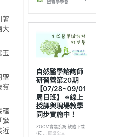
別著
兩大
《玉
明聖
靈寶
底蘊
「鸞
接近