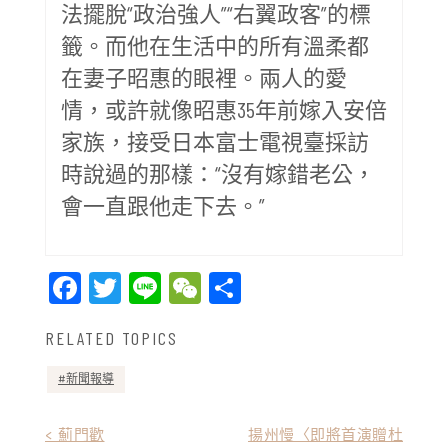
法擺脫“政治強人”“右翼政客”的標
籤。而他在生活中的所有溫柔都
在妻子昭惠的眼裡。兩人的愛
情，或許就像昭惠35年前嫁入安倍
家族，接受日本富士電視臺採訪
時說過的那樣：“沒有嫁錯老公，
會一直跟他走下去。”
Facebook
Twitter
Line
WeChat
Share
RELATED TOPICS
新聞報導
文
< 薊門歡
揚州慢〈即將首演贈杜