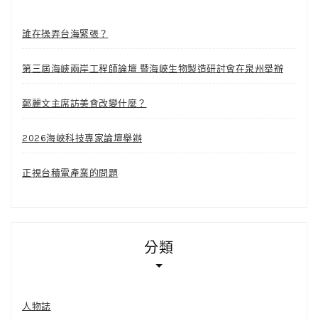
誰在操弄台海緊張？
第三屆海峽兩岸工程師論壇 暨海峽生物製造研討會在泉州舉辦
鄭麗文主席訪美會改變什麼？
2026海峽科技專家論壇舉辦
正視台積電產業的問題
分類
人物誌