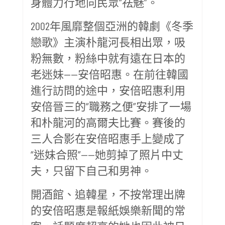
身體力行地向民眾“祛魅”。
2002年風靡整個亞洲的韓劇《冬季
戀歌》主演朴龍河長相出眾，吸
粉無數，粉絲中就有遠在日本的
老迷妹——安倍昭惠。在前往韓國
進行訪問的途中，安倍昭惠利用
安倍晉三的“職務之便”安排了一場
和朴龍河的高爾夫比賽。賽後的
三人合影在安倍昭惠手上變成了
“迷妹合照”——她剪掉了照片中丈
夫，只留下自己和男神。
開酒館、追韓星，不按常理出牌
的安倍昭惠是報紙娛樂新聞的常