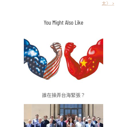
太〉 >
章
導
You Might Also Like
覽
誰在操弄台海緊張？