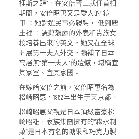
裡斯之蹱”。在安倍晉三就任首相
期間，安倍昭惠又是愛人的“鎧
甲”：她對選民事必親躬，“低到塵
土裡”；憑藉靚麗的外表和貴族女
校培養出來的英文，她又在全球
開展第一夫人外交，彌補了日本
高層無“第一夫人”的遺憾，堪稱宜
其家室、宜其家國。
在嫁給安倍之前，安倍昭惠名為
松崎昭惠，1962年出生于東京都。
松崎昭惠父親是日本頂級富豪松
崎昭雄，家族集團擁有的“森永制
菓”是日本有名的糖果和巧克力製