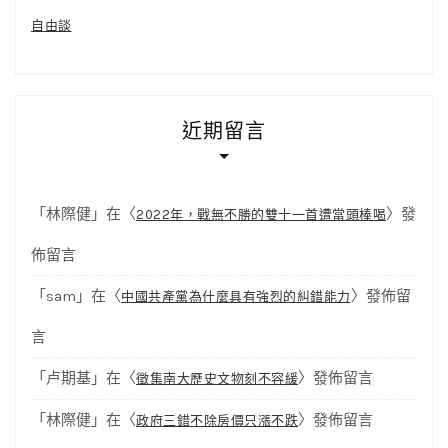
自由談
近期留言
「
林際健
」在〈
〉發
2022年，戰無不勝的雙十一首遭當頭棒喝
佈留言
「
sam
」在〈
〉發佈留
中國共產黨為什麼具有強烈的糾錯能力
言
「
卢期基
」在〈
〉發佈留言
徵集南大歷史文物刻不容緩
「
林際健
」在〈
〉發佈留言
政府三錯不除房價只漲不跌