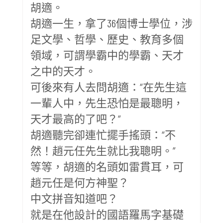
胡適。
胡適一生，拿了36個博士學位，涉
足文學、哲學、歷史、教育多個
領域，可謂學霸中的學霸、天才
之中的天才。
可後來有人去問胡適：“在先生這
一輩人中，先生恐怕是最聰明，
天才最高的了吧？”
胡適聽完卻連忙擺手搖頭：“不
然！趙元任先生就比我聰明。”
等等，胡適的名頭如雷貫耳，可
趙元任是何方神聖？
中文拼音知道吧？
就是在他設計的國語羅馬字基礎