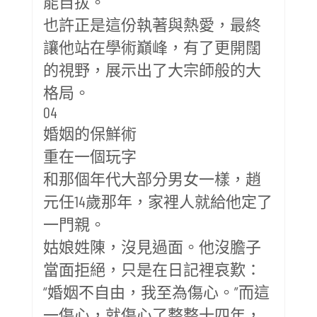
能自拔。
也許正是這份執著與熱愛，最終
讓他站在學術巔峰，有了更開闊
的視野，展示出了大宗師般的大
格局。
04
婚姻的保鮮術
重在一個玩字
和那個年代大部分男女一樣，趙
元任14歲那年，家裡人就給他定了
一門親。
姑娘姓陳，沒見過面。他沒膽子
當面拒絕，只是在日記裡哀歎：
“婚姻不自由，我至為傷心。”而這
一傷心，就傷心了整整十四年，