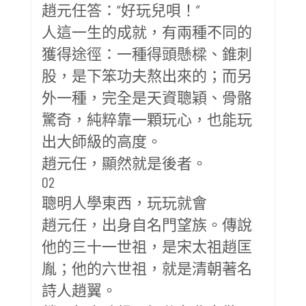
趙元任答：“好玩兒唄！”
人這一生的成就，有兩種不同的
獲得途徑：一種得頭懸樑、錐刺
股，是下笨功夫熬出來的；而另
外一種，完全是天資聰穎、骨骼
驚奇，純粹靠一顆玩心，也能玩
出大師級的高度。
趙元任，顯然就是後者。
02
聰明人學東西，玩玩就會
趙元任，出身自名門望族。傳說
他的三十一世祖，是宋太祖趙匡
胤；他的六世祖，就是清朝著名
詩人趙翼。