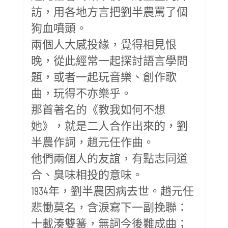
訪，用各地方言把劉半農罵了個
狗血噴頭。
兩個人大感投緣，覺得相見恨
晚，從此經常一起探討語言學問
題，或者一起玩音樂、創作歌
曲，玩得不亦樂乎。
那首著名的《教我如何不想
她》，就是二人合作出來的，劉
半農作詞，趙元任作曲。
他們兩個人的友誼，有點志同道
合、臭味相投的意味。
1934年，劉半農因病去世。趙元任
悲慟莫名，含淚寫下一副挽聯：
十載湊雙簧，無詞今後難成曲；