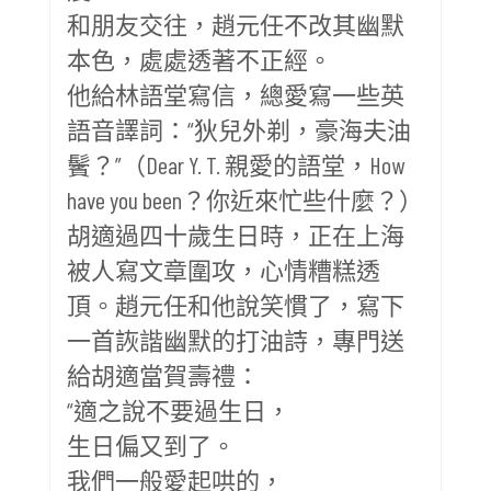
和朋友交往，趙元任不改其幽默
本色，處處透著不正經。
他給林語堂寫信，總愛寫一些英
語音譯詞：“狄兒外剃，豪海夫油
鬢？”（Dear Y. T. 親愛的語堂，How
have you been？你近來忙些什麼？）
胡適過四十歲生日時，正在上海
被人寫文章圍攻，心情糟糕透
頂。趙元任和他說笑慣了，寫下
一首詼諧幽默的打油詩，專門送
給胡適當賀壽禮：
“適之說不要過生日，
生日偏又到了。
我們一般愛起哄的，