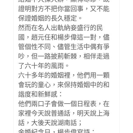
證明對方不把你當回事，又不能
保證婚姻的長久穩定。
然而在名人出軌納妾盛行的民
國，趙元任和楊步偉這一對，儘
管個性不同、儘管生活中偶有爭
吵，但一路披荊斬棘，相伴走過
了六十年的風雨。
六十多年的婚姻裡，他們用一顆
會玩的童心，來保持婚姻中的和
諧度和新鮮感：
他們兩口子會做一個日程表，在
家裡今天說普通話，明天說上海
話，大後天說湖南話；
金婚紀念日，楊步偉寫詩：