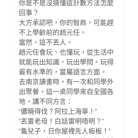
你是不是沒搞懂這計數方法怎麼
回事？
大方承認吧，你的智商，可能趕
不上學齡前的趙元任。
當然，這不丟人。
趙元任會玩、也懂玩，從生活中
就能玩出知識、玩出學問。玩得
最有水準的，當屬語言方面。
去南京讀書時，有一次和同學外
出聚餐，這一桌同學來自全國各
地，講不同方言：
“儂曉得伐？阿拉上海寧！”
“丟雷老母！白話雷明唔明？”
“龜兒子，日你屋裡先人板板！”