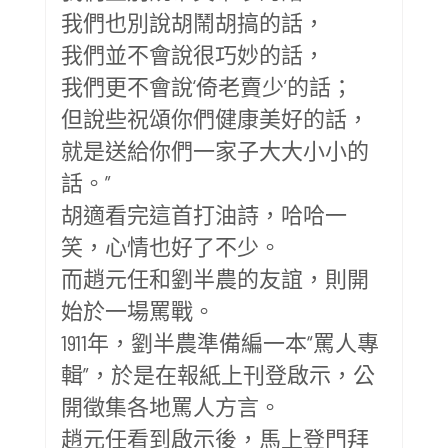
我們也別說胡鬧胡搞的話，
我們並不會說很巧妙的話，
我們更不會說‘倚老賣少’的話；
但說些祝頌你們健康美好的話，
就是送給你們一家子大大小小的
話。”
胡適看完這首打油詩，哈哈一
笑，心情也好了不少。
而趙元任和劉半農的友誼，則開
始於一場罵戰。
1911年，劉半農準備編一本“罵人專
輯”，於是在報紙上刊登啟示，公
開徵集各地罵人方言。
趙元任看到啟示後，馬上登門拜