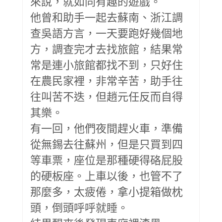
來說，就如同有趣的遊戲。
他曾和助手一起去蘇南、浙江調
查吳語方言，一天要跑好幾個地
方，調查完才去找旅館，結果常
常是連小旅館都找不到，只好住
在農民家裡，非常辛苦，助手往
往叫苦不迭，但趙元任反而自得
其樂。
有一回，他們夜間趕火車，準備
從無錫去往蘇州，但是只買到四
等車票，座位是那種硬得硌屁股
的硬板座。上車以後，也管不了
那麼多，太疲倦，拿小提箱做枕
頭，倒頭呼呼就睡。