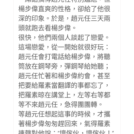
楊步偉直爽的性格，卻給了他很
深的印象。於是，趙元任三天兩
頭就跑去看楊步偉。
很快，他們兩個人談起了戀愛。
這場戀愛，從一開始就很好玩：
趙元任會打電話給楊步偉，將聽
筒放在鋼琴旁，彈鋼琴給她聽；
趙元任忙著和楊步偉約會，甚至
把要給羅素當翻譯的事都忘了，
把羅素晾在講堂上，左等右等都
等不來趙元任，急得團團轉。
等趙元任想起這事的時候，才攜
著楊步偉匆匆趕回來，氣得羅素
連聲對他說：“壞傢伙，壞傢伙！”