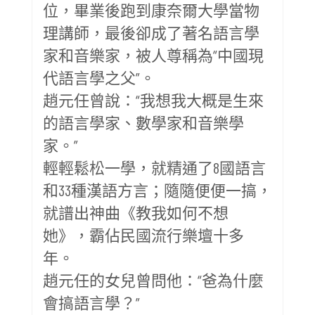
位，畢業後跑到康奈爾大學當物
理講師，最後卻成了著名語言學
家和音樂家，被人尊稱為“中國現
代語言學之父”。
趙元任曾說：“我想我大概是生來
的語言學家、數學家和音樂學
家。”
輕輕鬆松一學，就精通了8國語言
和33種漢語方言；隨隨便便一搞，
就譜出神曲《教我如何不想
她》，霸佔民國流行樂壇十多
年。
趙元任的女兒曾問他：“爸為什麼
會搞語言學？”