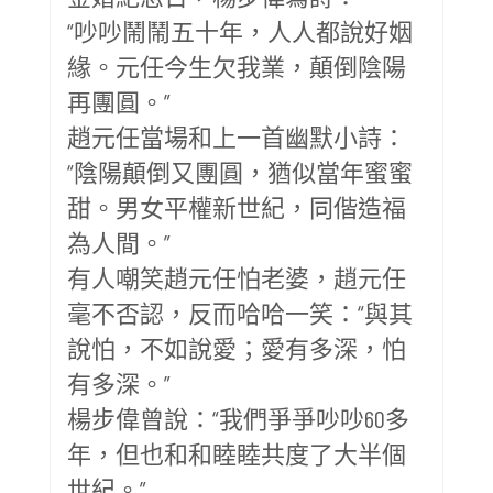
“吵吵鬧鬧五十年，人人都說好姻
緣。元任今生欠我業，顛倒陰陽
再團圓。”
趙元任當場和上一首幽默小詩：
“陰陽顛倒又團圓，猶似當年蜜蜜
甜。男女平權新世紀，同偕造福
為人間。”
有人嘲笑趙元任怕老婆，趙元任
毫不否認，反而哈哈一笑：“與其
說怕，不如說愛；愛有多深，怕
有多深。”
楊步偉曾說：“我們爭爭吵吵60多
年，但也和和睦睦共度了大半個
世紀。”