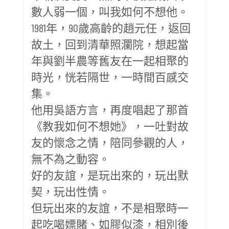
數人弱一個，叫我如何不想他。
1981年，90歲高齡的趙元任，返回
故土，回到清華照瀾院，想起當
年與劉半農等舊友在一起相聚的
時光，恍若隔世，一時間百感交
集。
他用吳語方言，再度唱起了那首
《教我如何不想她》，一吐對故
友的懷念之情，陪同參觀的人，
無不為之動容。
好的友誼，是玩出來的，玩出默
契，玩出性情。
但玩出來的友誼，不是相聚時一
起吃喝嫖賭、如膠似漆，相別後