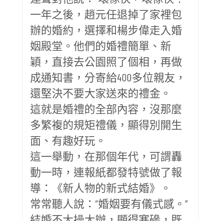
一年之後，趙元任退掉了家裡包
辦的婚約，選擇和楊步偉走入婚
姻殿堂。他們的婚禮簡單、新
穎，直接去公園照了個相，再做
成通知書，分寄給400多位親友，
還堅決不要大家送來的禮金。
這就是婚禮的全部內容，沒那麼
多繁複的規矩禮儀，顯得別開生
面、有趣好玩。
這一舉動，在那個年代，可謂轟
動一時，連報紙都發特號做了報
導：《新人物的新式結婚》。
常常聽人說：“婚姻要有儀式感。”
結婚不大操大辦，顯得寒磣，既