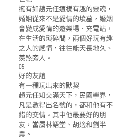
擁有如趙元任這樣有趣的靈魂，
婚姻從來不是愛情的墳墓，婚姻
會變成愛情的遊樂場、充電站，
在生活的瑣碎間，兩個好玩有趣
之人的感情，往往能天長地久、
羨煞旁人。
05
好的友誼
有一種玩出來的默契
趙元任知交滿天下，民國學界，
凡是數得出名號的，都和他有不
錯的交情。其中他最要好的朋
友，當屬林語堂、胡適和劉半
農。