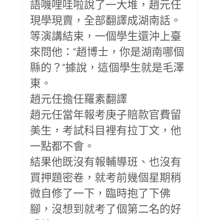
語嘰哩哇啦說了一大堆，趙元任
現學現賣，全部翻譯成湖南話。
等演講結束，一個學生還沖上臺
來問他：“趙博士，你是湖南哪個
縣的？”據說，這個學生就是毛澤
東。
趙元任擔任羅素翻譯
趙元任當年報考庚子賠款官費留
美生，考試科目裡有拉丁文，他
一點都不會。
結果他既沒有報輔導班、也沒有
買押題密卷，就考前幾個星期稍
微自修了一下，臨時抱了下佛
腳，沒想到就考了個第二名的好