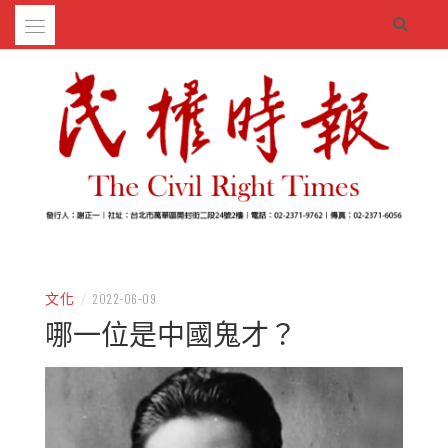
Skip
to
content
– 分享生活的大小新聞
民權時報
文化
/
2022-06-09
哪一位是中國鬼才？