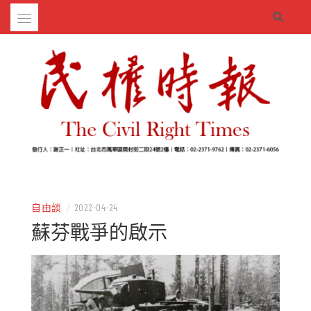
Skip
to
content
– 分享生活的大小新聞
民權時報
自由談
/
2022-04-24
蘇芬戰爭的啟示