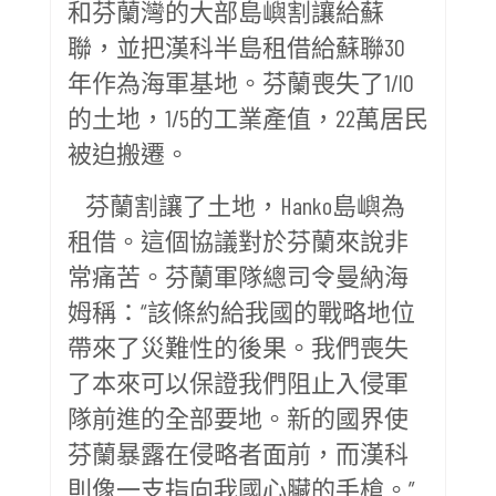
和芬蘭灣的大部島嶼割讓給蘇
聯，並把漢科半島租借給蘇聯30
年作為海軍基地。芬蘭喪失了1/l0
的土地，1/5的工業產值，22萬居民
被迫搬遷。
芬蘭割讓了土地，Hanko島嶼為
租借。這個協議對於芬蘭來說非
常痛苦。芬蘭軍隊總司令曼納海
姆稱：“該條約給我國的戰略地位
帶來了災難性的後果。我們喪失
了本來可以保證我們阻止入侵軍
隊前進的全部要地。新的國界使
芬蘭暴露在侵略者面前，而漢科
則像一支指向我國心臟的手槍。”