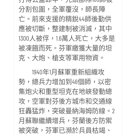
分割包圍，全軍覆沒，師長陣
亡。前來支援的精銳44師後勤供
應被切斷，整建制被消滅，其中
1300人被俘，1.6萬人死亡，大多是
被凍餓而死。芬軍繳獲大量的坦
克、大炮、槍支等軍用物資。
1940年1月蘇軍重新組織攻
勢，總兵力增加到46個師，以密
集炮火和重型坦克在地峽發動總
攻，空軍對芬後方城市和交通線
狂轟猛炸，突破曼納海姆防線。2
月蘇聯繼續增兵，芬蘭後方防禦
被突破，芬軍已瀕於兵員枯竭、