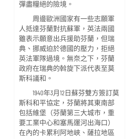
彈盡糧絕的險境。
周邊歐洲國家有一些志願軍
人抵達芬蘭對抗蘇軍，英法兩國
雖表示願意出兵援助芬蘭，但瑞
典、挪威迫於德國的壓力，拒絕
英法軍隊過境。無奈之下，芬蘭
政府在瑞典的斡旋下派代表至莫
斯科議和。
1940年3月12日蘇芬雙方簽訂莫
斯科和平協定，芬蘭將其東南部
包括維堡（芬蘭第三大城市，重
要工業中心和塞馬運河出海口）
在內的卡累利阿地峽、薩拉地區