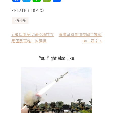
RELATED TOPICS
曈小曈
文
< 確保中華民國永續存在
臺灣可能參加美國主導的
是國民黨唯一的選擇
IPEF嗎？ >
章
導
You Might Also Like
覽