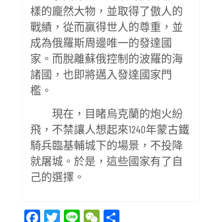
樣的龐然大物，並取得了傲人的
戰績，從而贏得世人的尊重，並
成為俄羅斯周邊唯一的發達國
家。而脫離蘇俄控制的波羅的海
諸國，也即將邁入發達國家門
檻。
現在，目睹烏克蘭的炮火紛
飛，不禁讓人想起來1240年蒙古鐵
騎兵臨基輔城下的場景，不投降
就屠城。於是，這些國家有了自
己的選擇。
Facebook
Twitter
Line
WeChat
Share