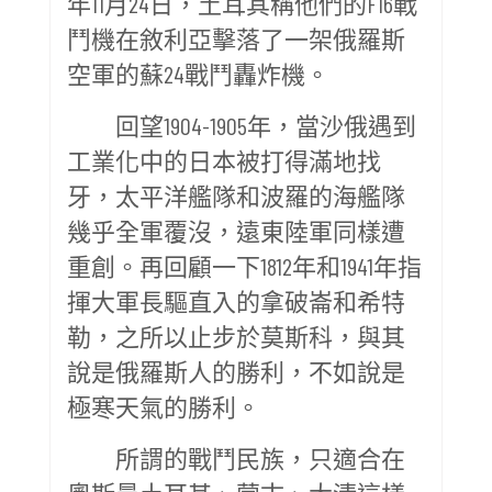
年11月24日，土耳其稱他們的F16戰
鬥機在敘利亞擊落了一架俄羅斯
空軍的蘇24戰鬥轟炸機。
回望1904-1905年，當沙俄遇到
工業化中的日本被打得滿地找
牙，太平洋艦隊和波羅的海艦隊
幾乎全軍覆沒，遠東陸軍同樣遭
重創。再回顧一下1812年和1941年指
揮大軍長驅直入的拿破崙和希特
勒，之所以止步於莫斯科，與其
說是俄羅斯人的勝利，不如說是
極寒天氣的勝利。
所謂的戰鬥民族，只適合在