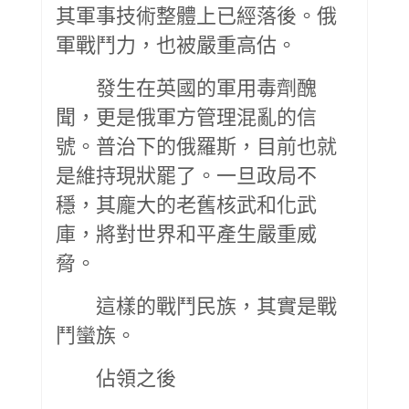
其軍事技術整體上已經落後。俄
軍戰鬥力，也被嚴重高估。
發生在英國的軍用毒劑醜
聞，更是俄軍方管理混亂的信
號。普治下的俄羅斯，目前也就
是維持現狀罷了。一旦政局不
穩，其龐大的老舊核武和化武
庫，將對世界和平產生嚴重威
脅。
這樣的戰鬥民族，其實是戰
鬥蠻族。
佔領之後