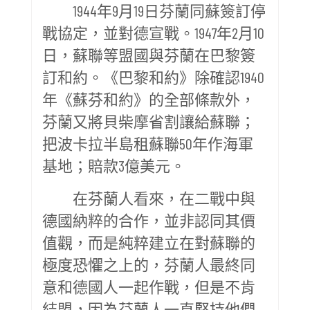
1944年9月19日芬蘭同蘇簽訂停
戰協定，並對德宣戰。1947年2月10
日，蘇聯等盟國與芬蘭在巴黎簽
訂和約。《巴黎和約》除確認1940
年《蘇芬和約》的全部條款外，
芬蘭又將貝柴摩省割讓給蘇聯；
把波卡拉半島租蘇聯50年作海軍
基地；賠款3億美元。
在芬蘭人看來，在二戰中與
德國納粹的合作，並非認同其價
值觀，而是純粹建立在對蘇聯的
極度恐懼之上的，芬蘭人最終同
意和德國人一起作戰，但是不肯
結盟，因為芬蘭人一直堅持他們