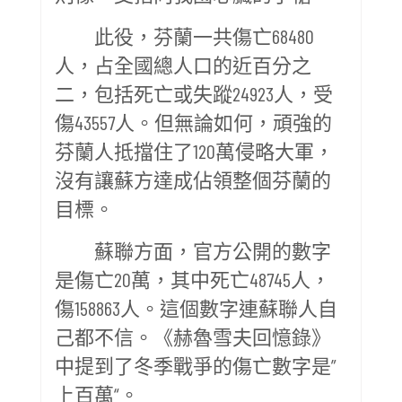
此役，芬蘭一共傷亡68480
人，占全國總人口的近百分之
二，包括死亡或失蹤24923人，受
傷43557人。但無論如何，頑強的
芬蘭人抵擋住了120萬侵略大軍，
沒有讓蘇方達成佔領整個芬蘭的
目標。
蘇聯方面，官方公開的數字
是傷亡20萬，其中死亡48745人，
傷158863人。這個數字連蘇聯人自
己都不信。《赫魯雪夫回憶錄》
中提到了冬季戰爭的傷亡數字是”
上百萬“。