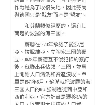
作戰是為了收復失地，因此芬蘭
與德國只是“戰友”而不是“盟友”。
和芬蘭類似經歷的，還有其
南邊的波羅的海三國。
蘇聯在1920年承認了愛沙尼
亞、拉脫維亞、立陶宛三國的獨
立，1939年蘇德互不侵犯條約簽訂
後，蘇聯出兵佔領了三國，並馬
上開始人口清洗和資產沒收。單
單是1941年6月，蘇聯就把波羅的海
三國人口的6%強制遷徙到中亞和
西伯利亞，官方計畫是遷移3/4的
人口，以實現大規模的人口置