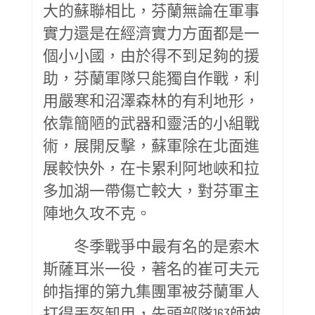
大的蘇聯相比，芬蘭無論在軍事
實力還是在經濟實力方面都是一
個小小國，由於得不到足夠的援
助，芬蘭軍隊只能獨自作戰，利
用嚴寒和沼澤森林的有利地形，
依靠簡陋的武器和靈活的小組戰
術，展開反擊，蘇軍除在北面進
展較快外，在卡累利阿地峽和拉
多加湖一帶傷亡較大，對芬軍主
陣地久攻不克。
冬季戰爭中最有名的是索木
斯薩耳米一役，著名的崔可夫元
帥指揮的第九集團軍被芬蘭軍人
打得丟盔卸甲，先頭部隊163師被