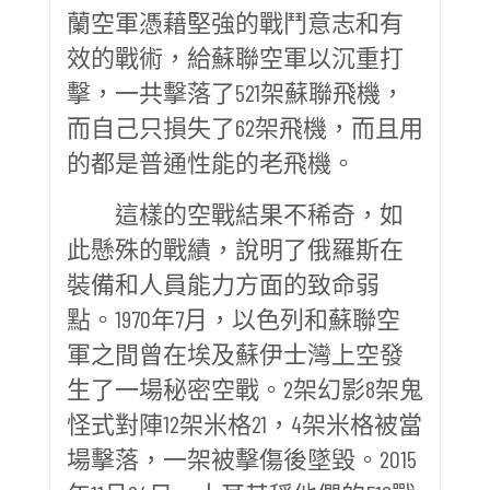
蘭空軍憑藉堅強的戰鬥意志和有
效的戰術，給蘇聯空軍以沉重打
擊，一共擊落了521架蘇聯飛機，
而自己只損失了62架飛機，而且用
的都是普通性能的老飛機。
這樣的空戰結果不稀奇，如
此懸殊的戰績，說明了俄羅斯在
裝備和人員能力方面的致命弱
點。1970年7月，以色列和蘇聯空
軍之間曾在埃及蘇伊士灣上空發
生了一場秘密空戰。2架幻影8架鬼
怪式對陣12架米格21，4架米格被當
場擊落，一架被擊傷後墜毀。2015