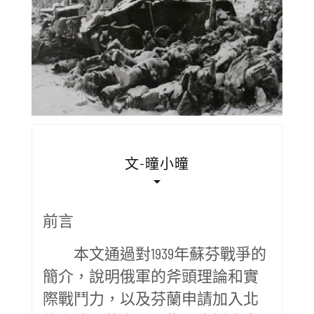
文-曈小曈
前言
本文通過對1939年蘇芬戰爭的
簡介，說明俄軍的斧頭理論和實
際戰鬥力，以及芬蘭申請加入北