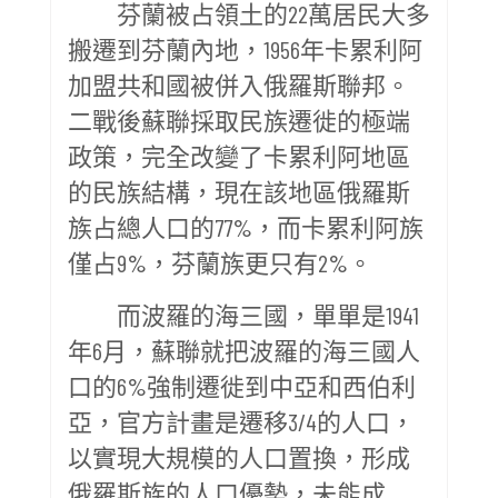
芬蘭被占領土的22萬居民大多
搬遷到芬蘭內地，1956年卡累利阿
加盟共和國被併入俄羅斯聯邦。
二戰後蘇聯採取民族遷徙的極端
政策，完全改變了卡累利阿地區
的民族結構，現在該地區俄羅斯
族占總人口的77%，而卡累利阿族
僅占9%，芬蘭族更只有2%。
而波羅的海三國，單單是1941
年6月，蘇聯就把波羅的海三國人
口的6%強制遷徙到中亞和西伯利
亞，官方計畫是遷移3/4的人口，
以實現大規模的人口置換，形成
俄羅斯族的人口優勢，未能成