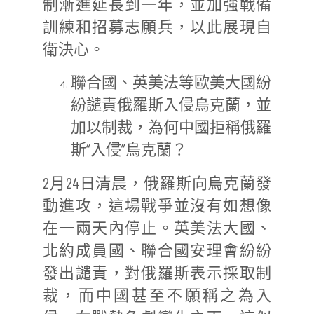
制漸進延長到一年，並加強戰備
訓練和招募志願兵，以此展現自
衛決心。
聯合國、英美法等歐美大國紛
紛譴責俄羅斯入侵烏克蘭，並
加以制裁，為何中國拒稱俄羅
斯“入侵”烏克蘭？
2月24日清晨，俄羅斯向烏克蘭發
動進攻，這場戰爭並沒有如想像
在一兩天內停止。英美法大國、
北約成員國、聯合國安理會紛紛
發出譴責，對俄羅斯表示採取制
裁，而中國甚至不願稱之為入