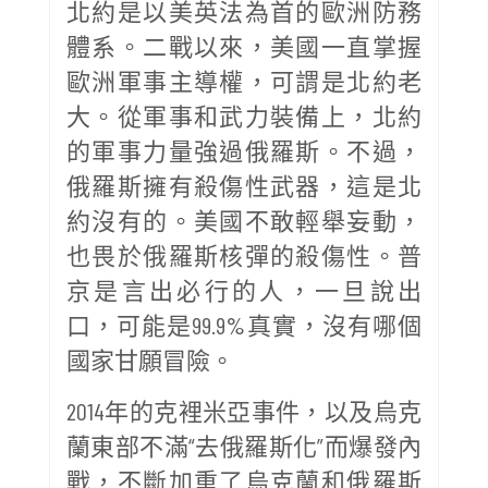
北約是以美英法為首的歐洲防務
體系。二戰以來，美國一直掌握
歐洲軍事主導權，可謂是北約老
大。從軍事和武力裝備上，北約
的軍事力量強過俄羅斯。不過，
俄羅斯擁有殺傷性武器，這是北
約沒有的。美國不敢輕舉妄動，
也畏於俄羅斯核彈的殺傷性。普
京是言出必行的人，一旦說出
口，可能是99.9%真實，沒有哪個
國家甘願冒險。
2014年的克裡米亞事件，以及烏克
蘭東部不滿“去俄羅斯化”而爆發內
戰，不斷加重了烏克蘭和俄羅斯