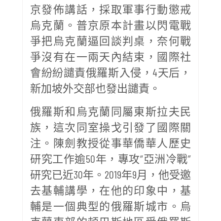
京發佈講話，採取軍事行動懲戒
烏克蘭。普京原本計畫以閃電戰
爭把烏克蘭逼回談判桌，奈何戰
爭沒有在一兩天內結束，國際社
會紛紛譴責俄羅斯入侵，4天后，
新加坡外交部也發出譴責。
俄羅斯和烏克蘭同屬東斯拉夫民
族，這次同室操戈引發了國際關
注。陳劍教授從事華僑華人歷史
研究工作逾50年，專攻“亞洲冷戰”
研究已近30年。2019年9月，他受邀
去基輔講學，在他的印象中，基
輔是一個典型的俄羅斯城市。烏