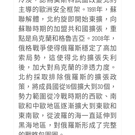
主導的歐洲安全框架。1991年，蘇
聯解體，北約旋即開始東擴，向
蘇聯時期的加盟共和國擴張，重
點是烏克蘭和格魯吉亞。2008年，
俄格戰爭使得俄羅斯穩定了高加
索局勢，這使得北約擴張失利
後，加大對烏克蘭的滲透力度。
北約採取排除俄羅斯的擴張政
策，將成員國從16個擴大到30個，
勢力範圍從冷戰時期的西歐、南
歐和中歐地區逐漸擴大到東歐和
東南歐，從波羅的海一直延伸到
黑海地區，對俄羅斯形成了完整
的戰略包圍圈。