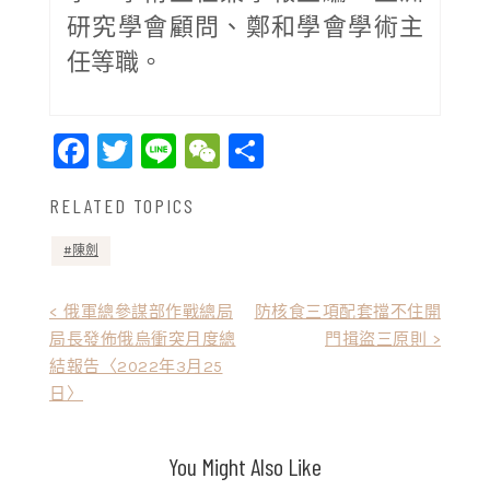
研究學會顧問、鄭和學會學術主
任等職。
Facebook
Twitter
Line
WeChat
Share
RELATED TOPICS
陳劍
文
< 俄軍總參謀部作戰總局
防核食三項配套擋不住開
局長發佈俄烏衝突月度總
門揖盜三原則 >
章
結報告〈2022年3月25
導
日〉
覽
You Might Also Like