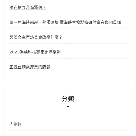
誰在操弄台海緊張？
第三屆海峽兩岸工程師論壇 暨海峽生物製造研討會在泉州舉辦
鄭麗文主席訪美會改變什麼？
2026海峽科技專家論壇舉辦
正視台積電產業的問題
分類
人物誌