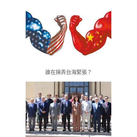
誰在操弄台海緊張？