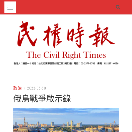
Skip
to
content
– 分享生活的大小新聞
民權時報
政治
/
2022-03-30
俄烏戰爭啟示錄