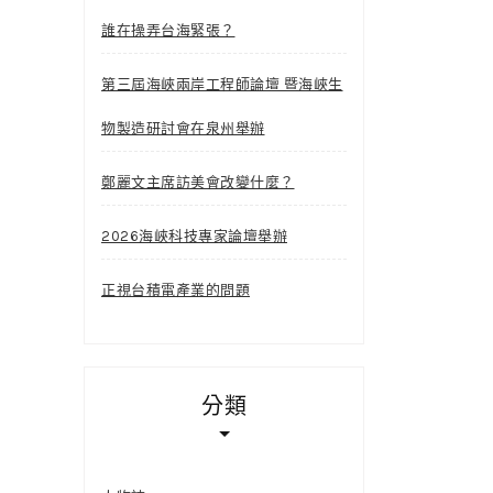
誰在操弄台海緊張？
第三屆海峽兩岸工程師論壇 暨海峽生
物製造研討會在泉州舉辦
鄭麗文主席訪美會改變什麼？
2026海峽科技專家論壇舉辦
正視台積電產業的問題
分類