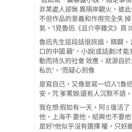
非某處人卻無 異隔岸觀火，彼
不但作品的意義和作用完全失 
氣。”(見魯迅《且介亭雜文》頁 20
魯迅先生這段話很詼諧、精闢，言下
口的中國 籍”，小說(或話劇)才
動而持久的社會 效應，就源自於此
私仇”，“而疑心到像
是寫自己，又像是寫一切人”(魯迅
安，咒 爹罵娘;還有人沉默不語
我在想:假如有一天，阿 Q 復
他，上海不 要他，紹興也不要他
是好?他似乎沒有選擇 權，只好繼