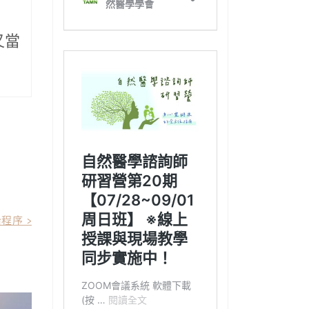
又當
程序 >