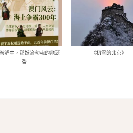
卷舒中，那妖冶勾魂的龍涎
《初雪的北京》
香