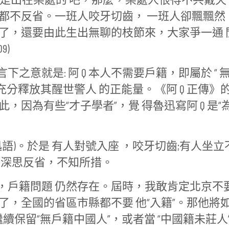
此都不反省。一班人咬牙切齒， 一班人卻飄飄然
掉了，還要由此生出無聊的枝節來，大家爭一通 
9)
之意就是: 阿 Q 本人不需要戶籍，即屬於 “ 
能充分釋放其醒世警人 的正能量。《阿 Q 正傳》
，因為有些“才子學者”，覺 得魯迅寫阿 Q 是“
語)。於是 有人對號入座 ，咬牙切齒;有人坐立
，深思反省，不知所措。
活了，戶籍問題 仍然存在。屆時，我敢肯定北京不
了，全國的省區市縣都不要 他“入籍”。那他將
續保留“無戶籍中國人”，或者當 “中國籍未莊人