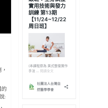
劇，
構的
說:
，