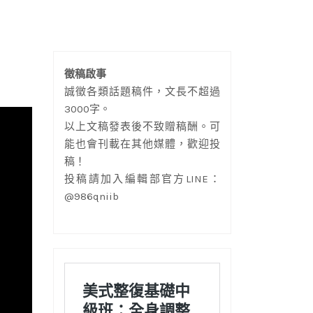
徵稿啟事
誠徵各類話題稿件，文長不超過
3000字。
以上文稿發表後不致贈稿酬。可
能也會刊載在其他媒體，歡迎投
稿！
投稿請加入編輯部官方LINE：
@986qniib