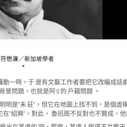
-符懋濂／新加坡學者
刻轟動一時。于 是有文藝工作者要把它改編成話
景問題，也就是阿 Q 的 戶籍問題 。
的明明是“未 莊”，但它在地圖上找不到，是個虛
它在“紹興”。對此， 魯迅既不反對也不贊成，他
情是出在某處的 吧，那麼，某處人恨得不共戴天