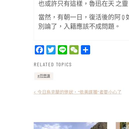
也或許只有這樣，魯迅在天 之
當然，有朝一日，復活後的阿 Q
別論了，入籍應該不成問題。
Facebook
Twitter
Line
WeChat
Share
RELATED TOPICS
符懋濂
文
< 今日烏克蘭的慘狀，“依美謀獨”者要小心了
章
導
覽