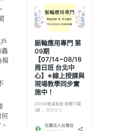
，
閒
無戶
的轟
為報
不
要
如何
”。