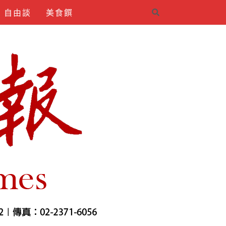
自由談
美食饌
4INDIRMEK